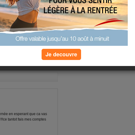
POUR VOUS .
(7) commentaires
Je decouvre
ournée en esperant que ca vas
e !!!ce tantot fais mes comptes