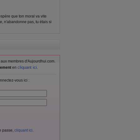
espère que ton moral va vite
te, n'abandonne pas, tu étais si
vés aux membres d'Aujourdhui.com.
cliquant ici
itement
en
.
nnectez-vous ici :
de passe,
cliquant ici
.