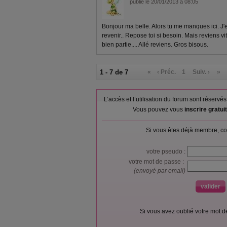
publié le 20/01/2013 à 08:05
Bonjour ma belle. Alors tu me manques ici. J'
revenir.. Repose toi si besoin. Mais reviens vi
bien partie.... Allé reviens. Gros bisous.
1 - 7 de 7
«
‹ Préc.
1
Suiv. ›
»
L’accès et l’utilisation du forum sont réser
Vous pouvez vous
inscrire gratu
Si vous êtes déjà membre, co
votre pseudo :
votre mot de passe :
(envoyé par email)
Si vous avez oublié votre mot 