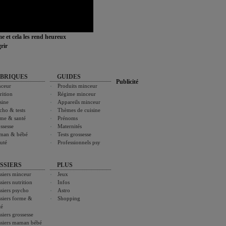
ime et cela les rend heureux
rir
BRIQUES
GUIDES
Publicité
ceur
Produits minceur
rition
Régime minceur
sine
Appareils minceur
cho & tests
Thèmes de cuisine
me & santé
Prénoms
ssesse
Maternités
man & bébé
Tests grossesse
uté
Professionnels psy
SSIERS
PLUS
siers minceur
Jeux
siers nutrition
Infos
siers psycho
Astro
siers forme &
Shopping
té
siers grossesse
siers maman bébé