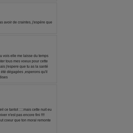
as avoir de craintes, j'espère que
u vois elle me laisse du temps
nter tous mes voeux pour cette
ais j'espere que tu as la santé
 été dégagées ,esperons qu'il
Bises
 ce tantot :::::mais cette nuit eu
iver n'est pas encore fini !!!!
tout coeur que ton moral remonte