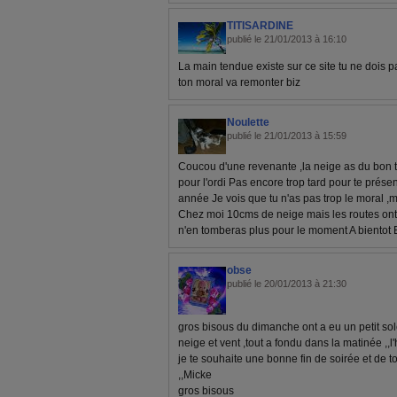
TITISARDINE
publié le 21/01/2013 à 16:10
La main tendue existe sur ce site tu ne dois p
ton moral va remonter biz
Noulette
publié le 21/01/2013 à 15:59
Coucou d'une revenante ,la neige as du bon t
pour l'ordi Pas encore trop tard pour te prése
année Je vois que tu n'as pas trop le moral ,m
Chez moi 10cms de neige mais les routes ont
n'en tomberas plus pour le moment A bientot 
obse
publié le 20/01/2013 à 21:30
gros bisous du dimanche ont a eu un petit soleil
neige et vent ,tout a fondu dans la matinée ,,l'h
je te souhaite une bonne fin de soirée et de 
,,Micke
gros bisous