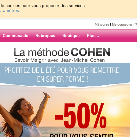
on de cookies pour vous proposer des services
paramètres.
M'inscrire
|
Me connecter
|
?
Communauté
Rubriques
Boutique
Plus...
U SAMEDI
EDI
 SEMAINE.
ARCHIVES
LE TEMPS N'ARRANGE PAS LES