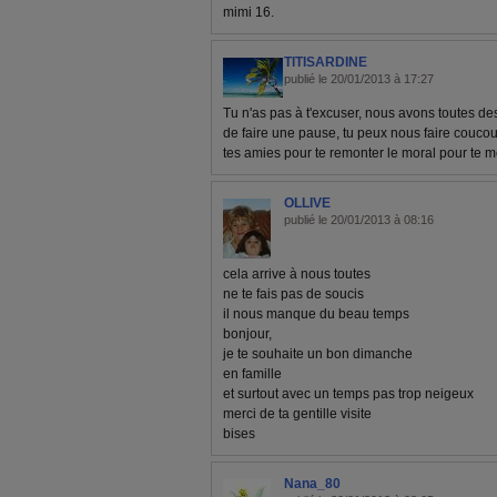
mimi 16.
TITISARDINE
publié le 20/01/2013 à 17:27
Tu n'as pas à t'excuser, nous avons toutes de
de faire une pause, tu peux nous faire couc
tes amies pour te remonter le moral pour te mo
OLLIVE
publié le 20/01/2013 à 08:16
cela arrive à nous toutes
ne te fais pas de soucis
il nous manque du beau temps
bonjour,
je te souhaite un bon dimanche
en famille
et surtout avec un temps pas trop neigeux
merci de ta gentille visite
bises
Nana_80