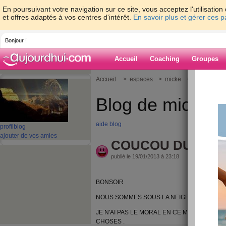
En poursuivant votre navigation sur ce site, vous acceptez l'utilisati
et offres adaptés à vos centres d'intérêt.
En savoir plus et gérer ces 
Bonjour !
Accueil
Coaching
Groupes
Accueil
>
espaces
>
micke
> COUCOU D
Blog de micke
aide blog
profil
blog
ajouter de vos amies
COUCOU DU SAM
publié le 19/01/2013 à 23:18
BONSOIR
NOUS SOMMES SOUS LA NEIGE DEPUIS UNE
JE N'AI PAS LE MORAL EN CE MOMENT ET 
CHOSES .