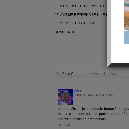
JE M'EXCUSE DE NE PAS ETRE PRESENTE 
JE VAIS ME REPRENDRE IL LE FAUT.........
JE VOUS SOUHAITE UNE........
BONNE NUIT.
1 - 7 de 7
«
‹ Préc.
1
Suiv. ›
»
obse
publié le 21/01/2013 à 18:08
coucou Micke , je te souhaite bonne fin de j
mieux !!! ,ont a eu soleil et pluie a tour de rôl
!!!ouffff je te fais de gros bisous :::
mimi 16.