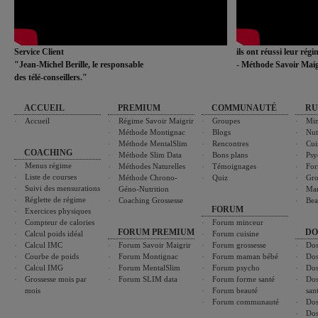
Service Client
ils ont réussi leur rég
"Jean-Michel Berille, le responsable
- Méthode Savoir Maig
des télé-conseillers."
ACCUEIL
PREMIUM
COMMUNAUTÉ
RU
Accueil
Régime Savoir Maigrir
Groupes
Min
Méthode Montignac
Blogs
Nut
Méthode MentalSlim
Rencontres
Cui
COACHING
Méthode Slim Data
Bons plans
Psy
Menus régime
Méthodes Naturelles
Témoignages
For
Liste de courses
Méthode Chrono-
Quiz
Gro
Suivi des mensurations
Géno-Nutrition
Ma
Réglette de régime
Coaching Grossesse
Bea
FORUM
Exercices physiques
Compteur de calories
Forum minceur
FORUM PREMIUM
DO
Calcul poids idéal
Forum cuisine
Calcul IMC
Forum Savoir Maigrir
Forum grossesse
Dos
Courbe de poids
Forum Montignac
Forum maman bébé
Dos
Calcul IMG
Forum MentalSlim
Forum psycho
Dos
Grossesse mois par
Forum SLIM data
Forum forme santé
Dos
mois
Forum beauté
san
Forum communauté
Dos
Dos