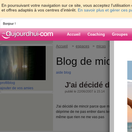
En poursuivant votre navigation sur ce site, vous acceptez l'utilisati
et offres adaptés à vos centres d'intérêt.
En savoir plus et gérer ces 
Bonjour !
Accueil
Coaching
Groupes
Accueil
>
espaces
>
micas
> J'ai décidé 
Blog de micas
aide blog
J'ai décidé de minc
profil
blog
ajouter de vos amies
publié le 22/06/2007 à 15:14
J'ai décidé de mincir parce que mon poids n'a j
déprime de ne pas entrer dans les vetements que 
même que rien ne me vas pas