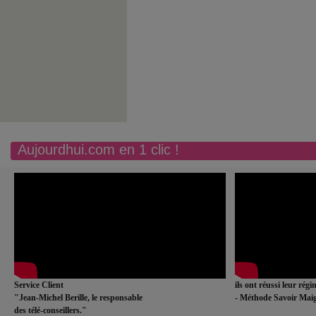
Aujourdhui.com en 1 clic !
Service Client
ils ont réussi leur rég
"Jean-Michel Berille, le responsable
- Méthode Savoir Maig
des télé-conseillers."