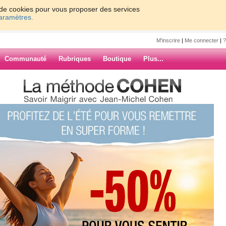
on de cookies pour vous proposer des services
paramètres.
M'inscrire
|
Me connecter
|
?
Communauté
Rubriques
Boutique
Plus...
de mincir
ir
amais été aussi élevé et ça me
j'ai toujours porté, je trouve
ARCHIVES
(0) commentaires