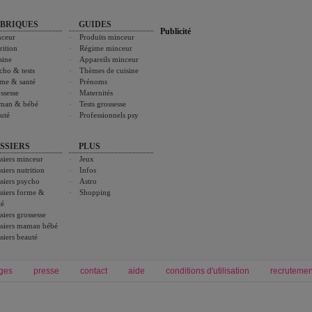
BRIQUES
GUIDES
Publicité
ceur
Produits minceur
rition
Régime minceur
sine
Appareils minceur
cho & tests
Thèmes de cuisine
me & santé
Prénoms
ssesse
Maternités
man & bébé
Tests grossesse
uté
Professionnels psy
SSIERS
PLUS
siers minceur
Jeux
siers nutrition
Infos
siers psycho
Astro
siers forme &
Shopping
té
siers grossesse
siers maman bébé
siers beauté
ges
presse
contact
aide
conditions d'utilisation
recrutemen
Forum grossesse et bébé
Forum psychologie
envie de bébé et de devenir maman
développement personnel et spiritua