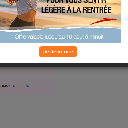
vés aux membres d'Aujourdhui.com.
cliquant ici
itement
en
.
nnectez-vous ici :
Je decouvre
de passe,
cliquant ici
.