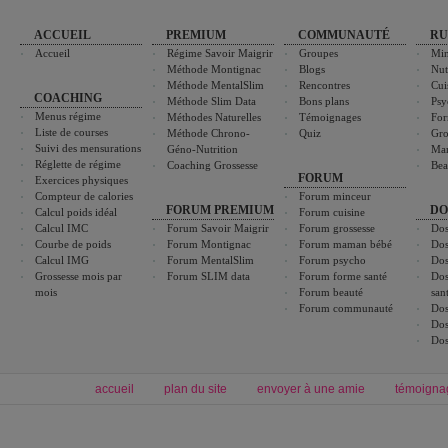
ACCUEIL
PREMIUM
COMMUNAUTÉ
RU
Accueil
Régime Savoir Maigrir
Groupes
Min
Méthode Montignac
Blogs
Nut
Méthode MentalSlim
Rencontres
Cui
COACHING
Méthode Slim Data
Bons plans
Psy
Menus régime
Méthodes Naturelles
Témoignages
For
Liste de courses
Méthode Chrono-
Quiz
Gro
Suivi des mensurations
Géno-Nutrition
Ma
Réglette de régime
Coaching Grossesse
Bea
FORUM
Exercices physiques
Compteur de calories
Forum minceur
FORUM PREMIUM
DO
Calcul poids idéal
Forum cuisine
Calcul IMC
Forum Savoir Maigrir
Forum grossesse
Dos
Courbe de poids
Forum Montignac
Forum maman bébé
Dos
Calcul IMG
Forum MentalSlim
Forum psycho
Dos
Grossesse mois par
Forum SLIM data
Forum forme santé
Dos
mois
Forum beauté
san
Forum communauté
Dos
Dos
Dos
accueil
plan du site
envoyer à une amie
témoigna
Forum minceur
Forum cuisine
Commencer un régime
boissons, vins et cocktails