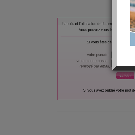
L’accès et l’utilisation du forum sont réser
Vous pouvez vous
inscrire gratu
Si vous êtes déjà membre, co
votre pseudo :
votre mot de passe :
(envoyé par email)
Si vous avez oublié votre mot 