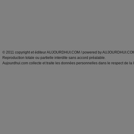
exercices physiques
recette facile
produits minceur
Recette poulet
Tags
:
ventre plat
|
maigrir des fesses
|
abdominaux
|
régime américain
|
régime mayo
|
Découvrez aussi
:
exercices abdominaux
|
recette wok
|
ANXA Partenaires
:
Recette
de cuisine |
Recette cuisine
|
© 2011 copyright et éditeur AUJOURDHUI.COM / powered by AUJOURDHUI.CO
Reproduction totale ou partielle interdite sans accord préalable.
Aujourdhui.com collecte et traite les données personnelles dans le respect de la 