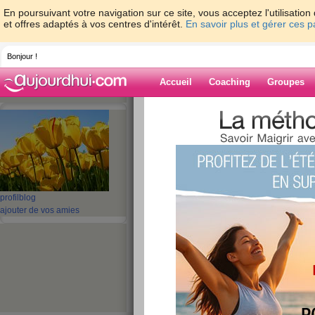
En poursuivant votre navigation sur ce site, vous acceptez l'utilisati
et offres adaptés à vos centres d'intérêt.
En savoir plus et gérer ces 
Bonjour !
Accueil
Coaching
Groupes
Accueil
>
espaces
>
memene21
> Bonjou
Blog de memen
aide blog
Bonjour mes amie
profil
blog
ajouter de vos amies
publié le 08/02/2015 à 07:30
Me voilà de retour, après un long silence.
Je n'avais plus trop envie de venir sur le site,
moi meme !!! pas le moral, fatigue, et soucis av
Mon mari va un peu mieux, il a passé son écho q