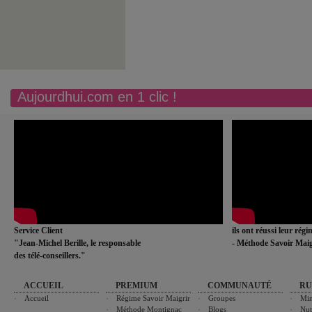
Aujourdhui.com en 1 clic !
Service Client
ils ont réussi leur rég
"Jean-Michel Berille, le responsable
- Méthode Savoir Maig
des télé-conseillers."
ACCUEIL
PREMIUM
COMMUNAUTÉ
RU
Accueil
Régime Savoir Maigrir
Groupes
Min
Méthode Montignac
Blogs
Nut