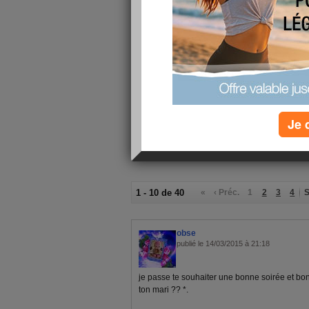
surtout une prostate très volumineuse. Il a ren
février, il doit refaire une prise de sang et un e
pour aller avec lui, car il est très inquiet, il n'
Il faut que j'arrete de me plaindre, il y a plus 
Bisous à tout le monde et bon dimanche
mémène
Je 
1 - 10 de 40
«
‹ Préc.
1
2
3
4
S
obse
publié le 14/03/2015 à 21:18
je passe te souhaiter une bonne soirée et 
ton mari ?? *.