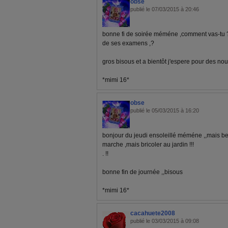
obse
publié le 07/03/2015 à 20:46
bonne fi de soirée méméne ,comment vas-tu ?,,
de ses examens ,?
gros bisous et a bientôt j'espere pour des nouv
*mimi 16*
obse
publié le 05/03/2015 à 16:20
bonjour du jeudi ensoleillé méméne ,,mais bel
marche ,mais bricoler au jardin !!!
. !!
bonne fin de journée ,,bisous
*mimi 16*
cacahuete2008
publié le 03/03/2015 à 09:08