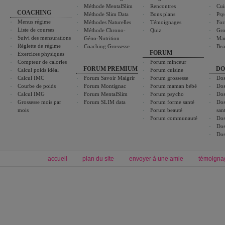
Méthode MentalSlim
Rencontres
Cui
COACHING
Méthode Slim Data
Bons plans
Psy
Menus régime
Méthodes Naturelles
Témoignages
For
Liste de courses
Méthode Chrono-
Quiz
Gro
Suivi des mensurations
Géno-Nutrition
Ma
Réglette de régime
Coaching Grossesse
Bea
FORUM
Exercices physiques
Compteur de calories
Forum minceur
FORUM PREMIUM
DO
Calcul poids idéal
Forum cuisine
Calcul IMC
Forum Savoir Maigrir
Forum grossesse
Dos
Courbe de poids
Forum Montignac
Forum maman bébé
Dos
Calcul IMG
Forum MentalSlim
Forum psycho
Dos
Grossesse mois par
Forum SLIM data
Forum forme santé
Dos
mois
Forum beauté
san
Forum communauté
Dos
Dos
Dos
accueil
plan du site
envoyer à une amie
témoigna
Forum minceur
Forum cuisine
Commencer un régime
boissons, vins et cocktails
Alimentation équilibrée et nutrition
astuces et bons plans
Minceur
Recette cuisine