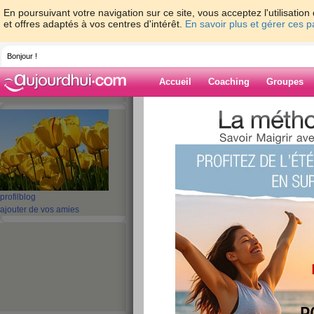
En poursuivant votre navigation sur ce site, vous acceptez l'utilisati
et offres adaptés à vos centres d'intérêt.
En savoir plus et gérer ces 
Bonjour !
Accueil
Coaching
Groupes
Accueil
>
espaces
>
memene21
> Mercre
Blog de memen
aide blog
Mercredi
profil
blog
ajouter de vos amies
publié le 28/05/2014 à 07:13
Bonjour
Nous voilà mercredi et c'est la fin de semaine 
4 jours de repos, mais beaucoup à faire: ménage