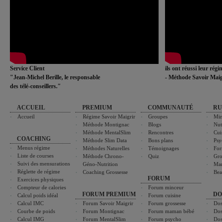
Service Client
ils ont réussi leur rég
"Jean-Michel Berille, le responsable
- Méthode Savoir Maig
des télé-conseillers."
ACCUEIL
PREMIUM
COMMUNAUTÉ
RU
Accueil
Régime Savoir Maigrir
Groupes
Min
Méthode Montignac
Blogs
Nut
Méthode MentalSlim
Rencontres
Cui
COACHING
Méthode Slim Data
Bons plans
Psy
Menus régime
Méthodes Naturelles
Témoignages
For
Liste de courses
Méthode Chrono-
Quiz
Gro
Suivi des mensurations
Géno-Nutrition
Ma
Réglette de régime
Coaching Grossesse
Bea
FORUM
Exercices physiques
Compteur de calories
Forum minceur
FORUM PREMIUM
DO
Calcul poids idéal
Forum cuisine
Calcul IMC
Forum Savoir Maigrir
Forum grossesse
Dos
Courbe de poids
Forum Montignac
Forum maman bébé
Dos
Calcul IMG
Forum MentalSlim
Forum psycho
Dos