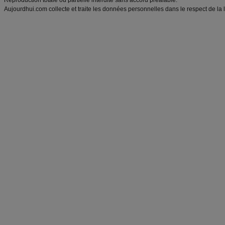
Reproduction totale ou partielle interdite sans accord préalable.
Aujourdhui.com collecte et traite les données personnelles dans le respect de la 