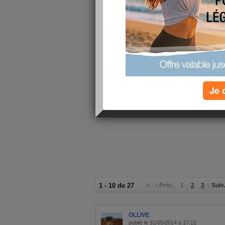
Nous devons faire les magasins, trouver une c
mari, pour le lendemain du mariage.
aller chez l'opticien pour renouveler ses lunettes
de la cataracte, l'ophtalmo a aussi corrigé sa m
Heureusement que nous avons une bonne mutuelle
sécurité sociale ne rembourse pas.
Le soleil est présent ce matin, va t'il durer toute
durer tout le week end?
Je 
Bisous à tout le monde et très bonne journée
memene
1 - 10 de 27
«
‹ Préc.
1
2
3
Suiv.
OLLIVE
publié le 31/05/2014 à 17:12