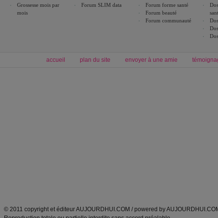
Grossesse mois par
Forum SLIM data
Forum forme santé
Dos
mois
Forum beauté
san
Forum communauté
Dos
Dos
Dos
accueil
plan du site
envoyer à une amie
témoigna
Forum minceur
Forum cuisine
Commencer un régime
boissons, vins et cocktails
Alimentation équilibrée et nutrition
astuces et bons plans
Minceur
Recette cuisine
exercices physiques
recette facile
produits minceur
Recette poulet
Tags
:
ventre plat
|
maigrir des fesses
|
abdominaux
|
régime américain
|
régime mayo
|
Découvrez aussi
:
exercices abdominaux
|
recette wok
|
ANXA Partenaires
:
Recette
de cuisine |
Recette cuisine
|
© 2011 copyright et éditeur AUJOURDHUI.COM / powered by AUJOURDHUI.CO