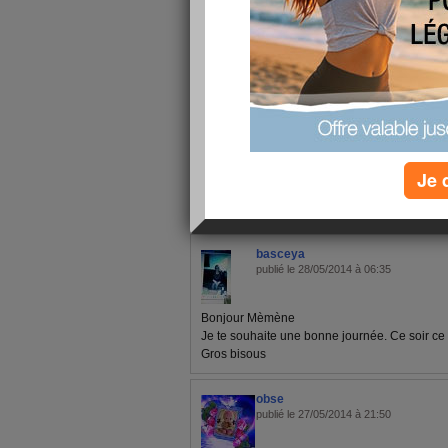
Bisouos à tout le monde
Je 
1 - 10 de 24
«
‹ Préc.
1
2
3
Suiv.
basceya
publié le 28/05/2014 à 06:35
Bonjour Mèmène
Je te souhaite une bonne journée. Ce soir c
Gros bisous
obse
publié le 27/05/2014 à 21:50