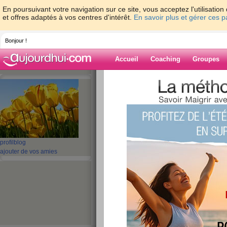
En poursuivant votre navigation sur ce site, vous acceptez l'utilisati
et offres adaptés à vos centres d'intérêt.
En savoir plus et gérer ces 
Bonjour !
Accueil
Coaching
Groupes
Accueil
>
espaces
>
memene21
> samed
Blog de memen
aide blog
samedi
profil
blog
ajouter de vos amies
publié le 24/05/2014 à 09:05
Bonjour
Un petit coucou pour vous souhaiter un bon we
Il y avait une bataille entre le soleil et les nuag
gagnent, mais j'espère que la pluie va nous bo