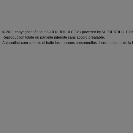
Tags
:
ventre plat
|
maigrir des fesses
|
abdominaux
|
régime américain
|
régime mayo
|
Découvrez aussi
:
exercices abdominaux
|
recette wok
|
ANXA Partenaires
:
Recette
de cuisine |
Recette cuisine
|
© 2011 copyright et éditeur AUJOURDHUI.COM / powered by AUJOURDHUI.CO
Reproduction totale ou partielle interdite sans accord préalable.
Aujourdhui.com collecte et traite les données personnelles dans le respect de la 