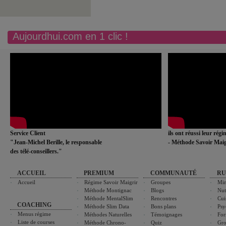
Aujourdhui.com en 1 clic !
Service Client
ils ont réussi leur rég
"Jean-Michel Berille, le responsable
- Méthode Savoir Maig
des télé-conseillers."
ACCUEIL
PREMIUM
COMMUNAUTÉ
RU
Accueil
Régime Savoir Maigrir
Groupes
Min
Méthode Montignac
Blogs
Nut
Méthode MentalSlim
Rencontres
Cui
COACHING
Méthode Slim Data
Bons plans
Psy
Menus régime
Méthodes Naturelles
Témoignages
For
Liste de courses
Méthode Chrono-
Quiz
Gro