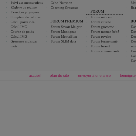
Suivi des mensurations
Géno-Nutrition
Ma
Réglette de régime
Coaching Grossesse
Bea
FORUM
Exercices physiques
Compteur de calories
Forum minceur
FORUM PREMIUM
DO
Calcul poids idéal
Forum cuisine
Calcul IMC
Forum Savoir Maigrir
Forum grossesse
Dos
Courbe de poids
Forum Montignac
Forum maman bébé
Dos
Calcul IMG
Forum MentalSlim
Forum psycho
Dos
Grossesse mois par
Forum SLIM data
Forum forme santé
Dos
mois
Forum beauté
san
Forum communauté
Dos
Dos
Dos
accueil
plan du site
envoyer à une amie
témoigna
Forum minceur
Forum cuisine
Commencer un régime
boissons, vins et cocktails
Alimentation équilibrée et nutrition
astuces et bons plans
Minceur
Recette cuisine
exercices physiques
recette facile
produits minceur
Recette poulet