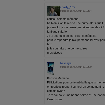
charly_165
publié le 15/02/2014 à 19:54
coucou soir ma mémène
hé bien si on te refuse une prime alors que t
je serai toi je me renseignerai auprès des P
tant que salarié
Je te souhaite de tout cœur ta médaille.
pour te répondre je n'ai personne ici c'est p
box.
je te souhaite une bonne soirée
gros bisous
basceya
publié le 15/02/2014 à 19:29
Bonsoir Mèmène
Félicitations pour cette médaille que tu mérite
entreprises rognent sur tout en ce moment ! L
comme avant!
Je te souhaite une bonne soirée et une bonne
Gros bisous