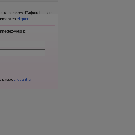
vés aux membres d'Aujourdhui.com.
cliquant ici
itement
en
.
nnectez-vous ici :
de passe,
cliquant ici
.