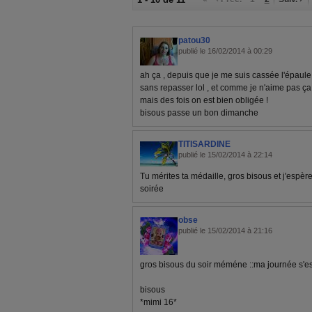
patou30
publié le 16/02/2014 à 00:29
ah ça , depuis que je me suis cassée l'épaule j
sans repasser lol , et comme je n'aime pas ça 
mais des fois on est bien obligée !
bisous passe un bon dimanche
TITISARDINE
publié le 15/02/2014 à 22:14
Tu mérites ta médaille, gros bisous et j'espère
soirée
obse
publié le 15/02/2014 à 21:16
gros bisous du soir méméne ::ma journée s'es
bisous
*mimi 16*