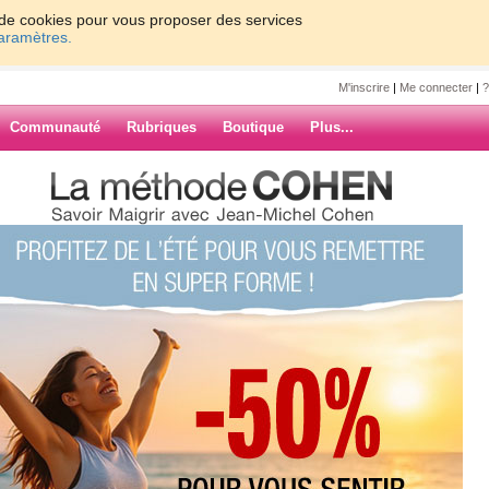
on de cookies pour vous proposer des services
paramètres.
M'inscrire
|
Me connecter
|
?
Communauté
Rubriques
Boutique
Plus...
ille du travail
e21
ail
mais pas beaucoup de temps pour y
ujours là et celà me fait beaucoup
ARCHIVES