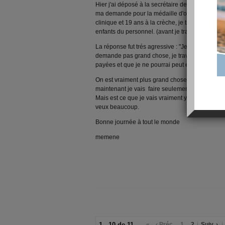
Hier j'ai déposé à la secrétaire de l'association 
ma demande pour la médaille d'or du travail + de
clinique et 19 ans à la crèche, je travaille toujo
enfants du personnel. (avant je travaillais à la c
La réponse fut trés agressive : "Je ne sais pas si
demande pas grand chose, je travaille 10 à 12h 
payées et que je ne pourrai peut etre jamais récu
On est vraiment plus grand chose dans le monde
maintenant je vais faire seulement mes heures et
Mais est ce que je vais vraiment y arriver, car si 
veux beaucoup.
Bonne journée à tout le monde
memene
1 - 10 de 11
«
‹ Préc.
1
2
Suiv. ›