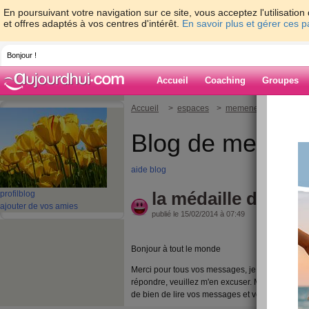
En poursuivant votre navigation sur ce site, vous acceptez l'utilisati
et offres adaptés à vos centres d'intérêt.
En savoir plus et gérer ces 
Bonjour !
Accueil
Coaching
Groupes
Accueil
>
espaces
>
memene21
> la méda
Blog de memen
aide blog
la médaille du trav
profil
blog
ajouter de vos amies
publié le 15/02/2014 à 07:49
Bonjour à tout le monde
Merci pour tous vos messages, je vous ai lu, 
répondre, veuillez m'en excuser. Mais je suis to
de bien de lire vos messages et vos blogs.