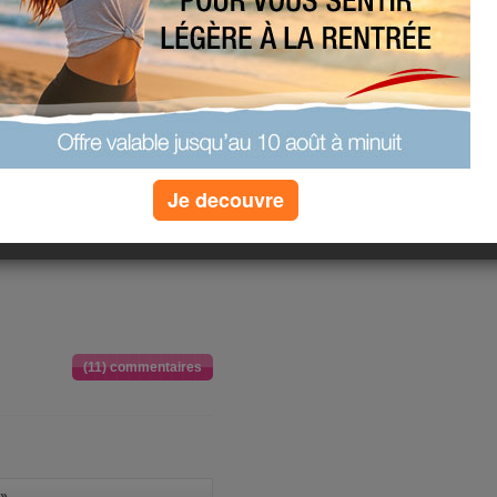
(car je ne vois jamais le président),
 35 ans de fidélité, 17 ans à la
urs pour la clinique car je garde les
roix rouge)
 il y aura une prime", je ne
/ jour, heures qui ne me sont pas
pérer (pour l'instant 71 h).
 du travail, je pense que
Je decouvre
 tant pis si le boulot ne suit pas.
mon travail n'est pas fait je m'en
(11) commentaires
»