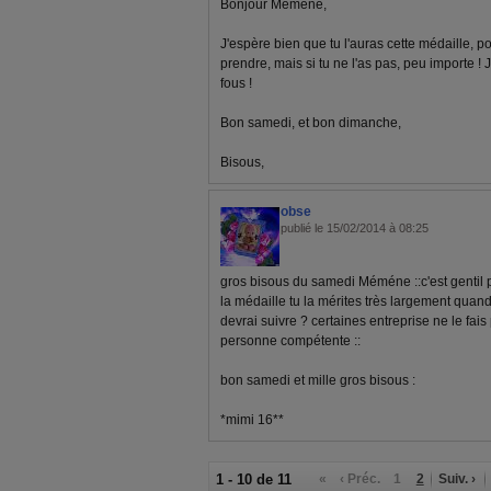
Bonjour Mémène,
J'espère bien que tu l'auras cette médaille, po
prendre, mais si tu ne l'as pas, peu importe !
fous !
Bon samedi, et bon dimanche,
Bisous,
obse
publié le 15/02/2014 à 08:25
gros bisous du samedi Méméne ::c'est gentil p
la médaille tu la mérites très largement quan
devrai suivre ? certaines entreprise ne le fais
personne compétente ::
bon samedi et mille gros bisous :
*mimi 16**
1 - 10 de 11
«
‹ Préc.
1
2
Suiv. ›