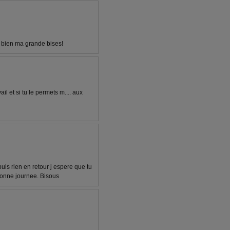
 bien ma grande bises!
il et si tu le permets m.... aux
is rien en retour j espere que tu
 bonne journee. Bisous