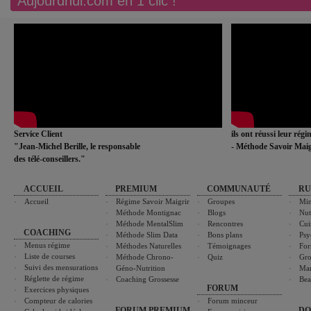
Aujourdhui.com en 1 clic !
Service Client
ils ont réussi leur rég
"Jean-Michel Berille, le responsable
- Méthode Savoir Maig
des télé-conseillers."
ACCUEIL
PREMIUM
COMMUNAUTÉ
RU
Accueil
Régime Savoir Maigrir
Groupes
Min
Méthode Montignac
Blogs
Nut
Méthode MentalSlim
Rencontres
Cui
COACHING
Méthode Slim Data
Bons plans
Psy
Menus régime
Méthodes Naturelles
Témoignages
For
Liste de courses
Méthode Chrono-
Quiz
Gro
Suivi des mensurations
Géno-Nutrition
Ma
Réglette de régime
Coaching Grossesse
Bea
FORUM
Exercices physiques
Compteur de calories
Forum minceur
FORUM PREMIUM
DO