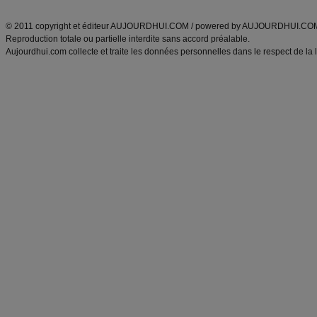
ANXA Partenaires
:
Recette
de cuisine |
Recette cuisine
|
© 2011 copyright et éditeur AUJOURDHUI.COM / powered by AUJOURDHUI.CO
Reproduction totale ou partielle interdite sans accord préalable.
Aujourdhui.com collecte et traite les données personnelles dans le respect de la 