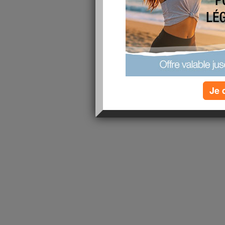
lire la suite
1 - 1 de 1
«
‹ Préc.
1
Suiv. ›
»
Je 