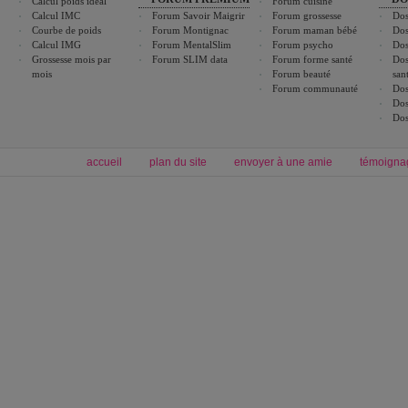
Calcul poids idéal
Forum cuisine
Calcul IMC
Forum Savoir Maigrir
Forum grossesse
Dos
Courbe de poids
Forum Montignac
Forum maman bébé
Dos
Calcul IMG
Forum MentalSlim
Forum psycho
Dos
Grossesse mois par
Forum SLIM data
Forum forme santé
Dos
mois
Forum beauté
san
Forum communauté
Dos
Dos
Dos
accueil
plan du site
envoyer à une amie
témoigna
Forum minceur
Forum cuisine
Commencer un régime
boissons, vins et cocktails
Alimentation équilibrée et nutrition
astuces et bons plans
Minceur
Recette cuisine
exercices physiques
recette facile
produits minceur
Recette poulet
Tags
:
ventre plat
|
maigrir des fesses
|
abdominaux
|
régime américain
|
régime mayo
|
Découvrez aussi
:
exercices abdominaux
|
recette wok
|