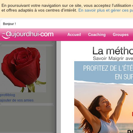
En poursuivant votre navigation sur ce site, vous acceptez l'utilisati
et offres adaptés à vos centres d'intérêt.
En savoir plus et gérer ces 
Bonjour !
Accueil
Coaching
Groupes
Accueil
>
espaces
>
melinda_76
Blog de melind
aide blog
1 - 1 de 1
«
‹ Préc.
1
Suiv. ›
»
profil
blog
ajouter de vos amies
Je m’appelle akila
publié le 12/05/2010 à 12:46
Je m’appelle...akila j'ai 31 ans mariée .femme a
.alors aidez moi svp?