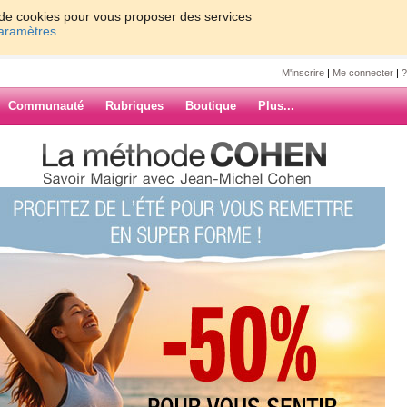
on de cookies pour vous proposer des services
paramètres.
M'inscrire
|
Me connecter
|
?
Communauté
Rubriques
Boutique
Plus...
jour
x
ARCHIVES