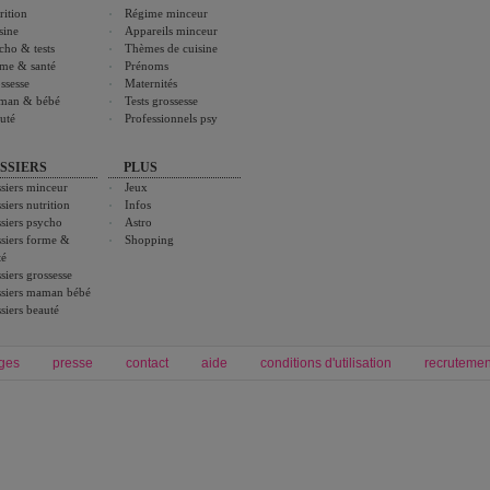
rition
Régime minceur
sine
Appareils minceur
cho & tests
Thèmes de cuisine
me & santé
Prénoms
ssesse
Maternités
man & bébé
Tests grossesse
uté
Professionnels psy
SSIERS
PLUS
siers minceur
Jeux
siers nutrition
Infos
siers psycho
Astro
siers forme &
Shopping
té
siers grossesse
siers maman bébé
siers beauté
ges
presse
contact
aide
conditions d'utilisation
recrutemen
Forum grossesse et bébé
Forum psychologie
envie de bébé et de devenir maman
développement personnel et spiritua
accouchement et naissance de bébé
couple et sexualité