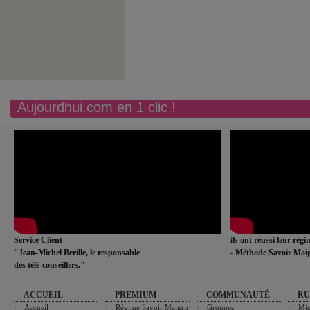
Aujourdhui.com en 1 clic !
Service Client
ils ont réussi leur rég
"Jean-Michel Berille, le responsable
- Méthode Savoir Maig
des télé-conseillers."
ACCUEIL
PREMIUM
COMMUNAUTÉ
RU
Accueil
Régime Savoir Maigrir
Groupes
Min