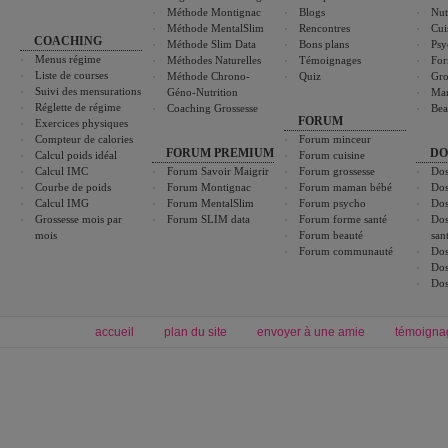
Méthode Montignac
Blogs
Nut
Méthode MentalSlim
Rencontres
Cui
COACHING
Méthode Slim Data
Bons plans
Psy
Menus régime
Méthodes Naturelles
Témoignages
For
Liste de courses
Méthode Chrono-
Quiz
Gro
Suivi des mensurations
Géno-Nutrition
Ma
Réglette de régime
Coaching Grossesse
Bea
FORUM
Exercices physiques
Compteur de calories
Forum minceur
FORUM PREMIUM
DO
Calcul poids idéal
Forum cuisine
Calcul IMC
Forum Savoir Maigrir
Forum grossesse
Dos
Courbe de poids
Forum Montignac
Forum maman bébé
Dos
Calcul IMG
Forum MentalSlim
Forum psycho
Dos
Grossesse mois par
Forum SLIM data
Forum forme santé
Dos
mois
Forum beauté
san
Forum communauté
Dos
Dos
Dos
accueil
plan du site
envoyer à une amie
témoigna
Forum minceur
Forum cuisine
Commencer un régime
boissons, vins et cocktails
Alimentation équilibrée et nutrition
astuces et bons plans