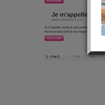
lire la suite
Je m’appelle lamia
publié le 28/05/2011 à 12:10
Je m’appelle..lamia je suis architecte j'ai une fil
trouve pa quoi portr je veu maigrire
lire la suite
1 - 2 de 2
«
‹ Préc.
1
Suiv. ›
»