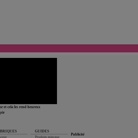
ime et cela les rend heureux
rir
BRIQUES
GUIDES
Publicité
ceur
Produits minceur