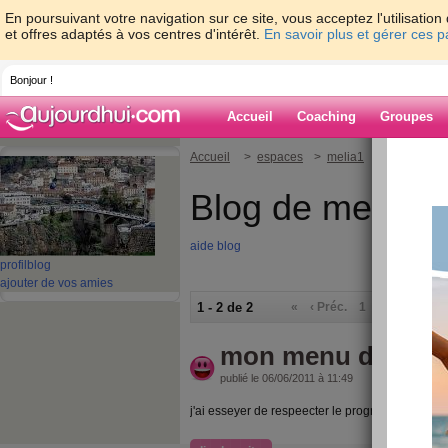
En poursuivant votre navigation sur ce site, vous acceptez l'utilisati
et offres adaptés à vos centres d'intérêt.
En savoir plus et gérer ces 
Bonjour !
Accueil
Coaching
Groupes
Accueil
>
espaces
>
melia1
Blog de melia1
aide blog
profil
blog
ajouter de vos amies
1 - 2 de 2
«
‹ Préc.
1
Suiv. ›
»
mon menu du 1er 
publié le 06/06/2011 à 11:49
j'ai esseyer de respeecter le programme au ma