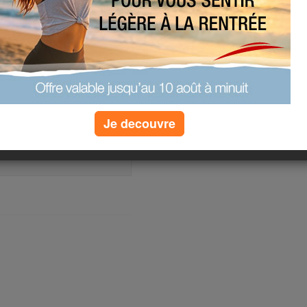
(1) commentaires
le de 18moi je sui.s tr enuie je ne
(4) commentaires
Je decouvre