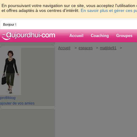
En poursuivant votre navigation sur ce site, vous acceptez l'utilisati
et offres adaptés à vos centres d'intérêt.
En savoir plus et gérer ces 
Bonjour !
Accueil
Coaching
Groupes
Accueil
>
espaces
>
matilde91
>
profil
blog
ajouter de vos amies