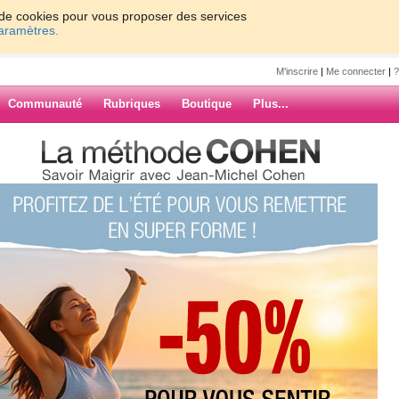
on de cookies pour vous proposer des services
paramètres.
M'inscrire
|
Me connecter
|
?
Communauté
Rubriques
Boutique
Plus...
j'ai reperdu
carol
ARCHIVES