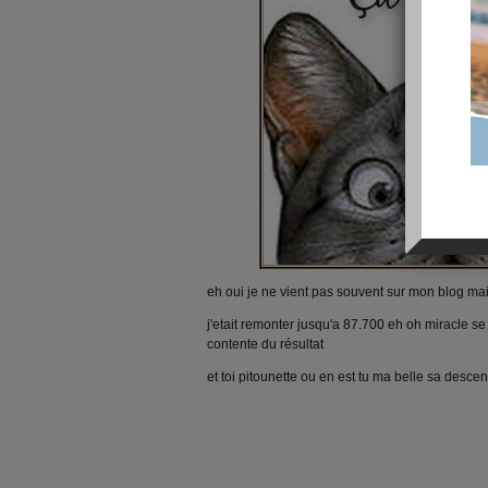
eh oui je ne vient pas souvent sur mon blog ma
j'etait remonter jusqu'a 87.700 eh oh miracle se
contente du résultat
et toi pitounette ou en est tu ma belle sa desce