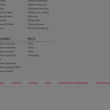
ceur
Produits minceur
rition
Régime minceur
sine
Appareils minceur
cho & tests
Thèmes de cuisine
me & santé
Prénoms
ssesse
Maternités
man & bébé
Tests grossesse
uté
Professionnels psy
SSIERS
PLUS
siers minceur
Jeux
siers nutrition
Infos
siers psycho
Astro
siers forme &
Shopping
té
siers grossesse
siers maman bébé
siers beauté
ges
presse
contact
aide
conditions d'utilisation
recrutemen
Forum grossesse et bébé
Forum psychologie
envie de bébé et de devenir maman
développement personnel et spiritua
accouchement et naissance de bébé
couple et sexualité