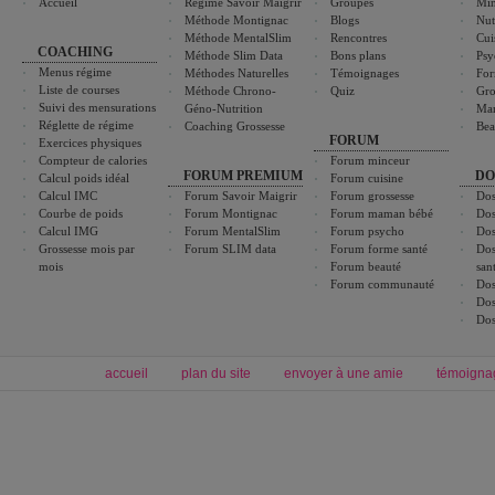
Accueil
Régime Savoir Maigrir
Groupes
Min
Méthode Montignac
Blogs
Nut
Méthode MentalSlim
Rencontres
Cui
COACHING
Méthode Slim Data
Bons plans
Psy
Menus régime
Méthodes Naturelles
Témoignages
For
Liste de courses
Méthode Chrono-
Quiz
Gro
Suivi des mensurations
Géno-Nutrition
Ma
Réglette de régime
Coaching Grossesse
Bea
FORUM
Exercices physiques
Compteur de calories
Forum minceur
FORUM PREMIUM
DO
Calcul poids idéal
Forum cuisine
Calcul IMC
Forum Savoir Maigrir
Forum grossesse
Dos
Courbe de poids
Forum Montignac
Forum maman bébé
Dos
Calcul IMG
Forum MentalSlim
Forum psycho
Dos
Grossesse mois par
Forum SLIM data
Forum forme santé
Dos
mois
Forum beauté
san
Forum communauté
Dos
Dos
Dos
accueil
plan du site
envoyer à une amie
témoigna
Forum minceur
Forum cuisine
Commencer un régime
boissons, vins et cocktails
Alimentation équilibrée et nutrition
astuces et bons plans