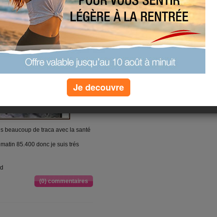
Je decouvre
is beaucoup de traca avec la santé
 matin 85.400 donc je suis trés
nd
(0) commentaires