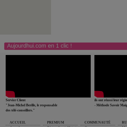
Aujourdhui.com en 1 clic !
Service Client
ils ont réussi leur rég
"Jean-Michel Berille, le responsable
- Méthode Savoir Maig
des télé-conseillers."
ACCUEIL
PREMIUM
COMMUNAUTÉ
RU