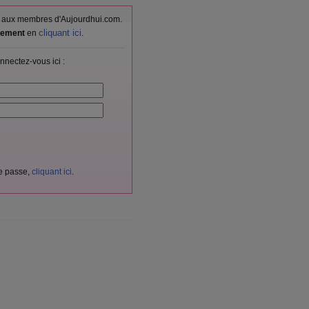
vés aux membres d'Aujourdhui.com.
cliquant ici
itement
en
.
nnectez-vous ici :
de passe,
cliquant ici
.