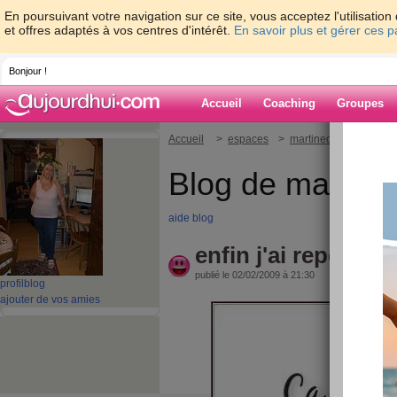
En poursuivant votre navigation sur ce site, vous acceptez l'utilisati
et offres adaptés à vos centres d'intérêt.
En savoir plus et gérer ces 
Bonjour !
Accueil
Coaching
Groupes
Accueil
>
espaces
>
martinecarol
> enfin 
Blog de martine
aide blog
enfin j'ai reperdu
publié le 02/02/2009 à 21:30
profil
blog
ajouter de vos amies