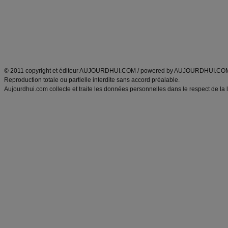
Tags
:
ventre plat
|
maigrir des fesses
|
abdominaux
|
régime américain
|
régime mayo
|
Découvrez aussi
:
exercices abdominaux
|
recette wok
|
ANXA Partenaires
:
Recette
de cuisine |
Recette cuisine
|
© 2011 copyright et éditeur AUJOURDHUI.COM / powered by AUJOURDHUI.CO
Reproduction totale ou partielle interdite sans accord préalable.
Aujourdhui.com collecte et traite les données personnelles dans le respect de la 