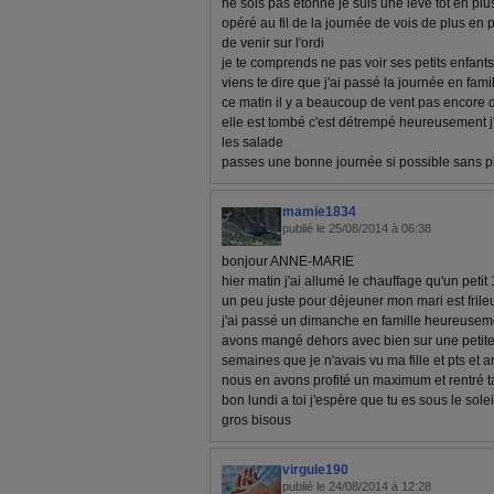
ne sois pas étonné je suis une lève tôt en plus
opéré au fil de la journée de vois de plus en
de venir sur l'ordi
je te comprends ne pas voir ses petits enfants 
viens te dire que j'ai passé la journée en fami
ce matin il y a beaucoup de vent pas encore d
elle est tombé c'est détrempé heureusement j
les salade
passes une bonne journée si possible sans p
mamie1834
publié le 25/08/2014 à 06:38
bonjour ANNE-MARIE
hier matin j'ai allumé le chauffage qu'un peti
un peu juste pour déjeuner mon mari est fril
j'ai passé un dimanche en famille heureusement
avons mangé dehors avec bien sur une petite la
semaines que je n'avais vu ma fille et pts et ar
nous en avons profité un maximum et rentré t
bon lundi a toi j'espère que tu es sous le solei
gros bisous
virgule190
publié le 24/08/2014 à 12:28