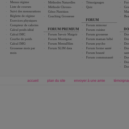
Menus régime
Méthodes Naturelles
Témoignages
For
Liste de courses
Méthode Chrono-
Quiz
Gro
Suivi des mensurations
Géno-Nutrition
Ma
Réglette de régime
Coaching Grossesse
Bea
FORUM
Exercices physiques
Compteur de calories
Forum minceur
FORUM PREMIUM
DO
Calcul poids idéal
Forum cuisine
Calcul IMC
Forum Savoir Maigrir
Forum grossesse
Dos
Courbe de poids
Forum Montignac
Forum maman bébé
Dos
Calcul IMG
Forum MentalSlim
Forum psycho
Dos
Grossesse mois par
Forum SLIM data
Forum forme santé
Dos
mois
Forum beauté
san
Forum communauté
Dos
Dos
Dos
accueil
plan du site
envoyer à une amie
témoigna
Forum minceur
Forum cuisine
Commencer un régime
boissons, vins et cocktails
Alimentation équilibrée et nutrition
astuces et bons plans
Minceur
Recette cuisine
exercices physiques
recette facile
produits minceur
Recette poulet