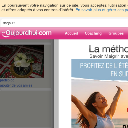
En poursuivant votre navigation sur ce site, vous acceptez l'utilisati
et offres adaptés à vos centres d'intérêt.
En savoir plus et gérer ces 
Bonjour !
Accueil
Coaching
Groupes
Accueil
>
espaces
>
marthealice
> mi juil
Blog de marthea
aide blog
mi juillet déjà
profil
blog
ajouter de vos amies
publié le 13/07/2014 à 09:15
Je vous souhaite un bon week e
bien que je sache que personne 
amies fidèles, au moins j'ai bonn
aucun retour des com que j'ai e
décevant, mais on ne peut obl