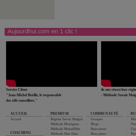
Aujourdhui.com en 1 clic !
Service Client
ils ont réussi leur rég
"Jean-Michel Berille, le responsable
- Méthode Savoir Maig
des télé-conseillers."
ACCUEIL
PREMIUM
COMMUNAUTÉ
RU
Accueil
Régime Savoir Maigrir
Groupes
Min
Méthode Montignac
Blogs
Nut
Méthode MentalSlim
Rencontres
Cui
COACHING
Méthode Slim Data
Bons plans
Psy