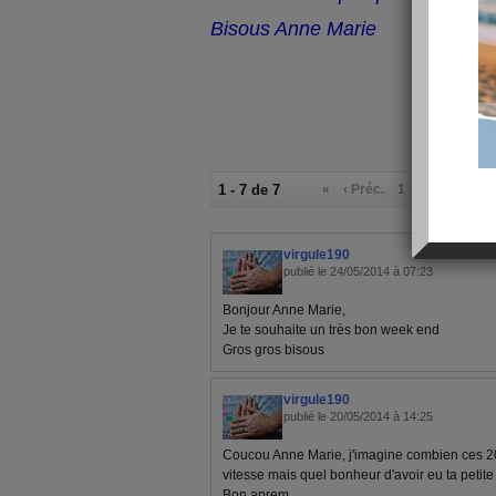
Bisous Anne Marie
1 - 7 de 7
«
‹ Préc.
1
Suiv. ›
»
virgule190
publié le 24/05/2014 à 07:23
Bonjour Anne Marie,
Je te souhaite un très bon week end
Gros gros bisous
virgule190
publié le 20/05/2014 à 14:25
Coucou Anne Marie, j'imagine combien ces 20
vitesse mais quel bonheur d'avoir eu ta petite
Bon aprem