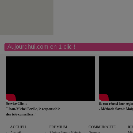
Aujourdhui.com en 1 clic !
Service Client
ils ont réussi leur rég
"Jean-Michel Berille, le responsable
- Méthode Savoir Maig
des télé-conseillers."
ACCUEIL
PREMIUM
COMMUNAUTÉ
RU
Accueil
Régime Savoir Maigrir
Groupes
Min