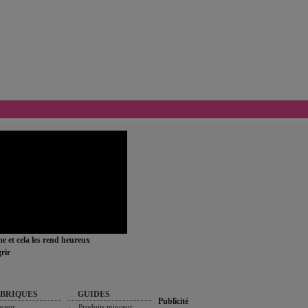
ime et cela les rend heureux
rir
BRIQUES
GUIDES
Publicité
ceur
Produits minceur