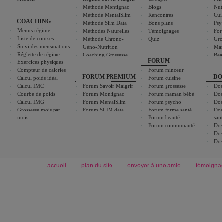
Méthode Montignac
Blogs
Nut
Méthode MentalSlim
Rencontres
Cui
COACHING
Méthode Slim Data
Bons plans
Psy
Menus régime
Méthodes Naturelles
Témoignages
For
Liste de courses
Méthode Chrono-
Quiz
Gro
Suivi des mensurations
Géno-Nutrition
Ma
Réglette de régime
Coaching Grossesse
Bea
FORUM
Exercices physiques
Compteur de calories
Forum minceur
FORUM PREMIUM
DO
Calcul poids idéal
Forum cuisine
Calcul IMC
Forum Savoir Maigrir
Forum grossesse
Dos
Courbe de poids
Forum Montignac
Forum maman bébé
Dos
Calcul IMG
Forum MentalSlim
Forum psycho
Dos
Grossesse mois par
Forum SLIM data
Forum forme santé
Dos
mois
Forum beauté
san
Forum communauté
Dos
Dos
Dos
accueil
plan du site
envoyer à une amie
témoigna
Forum minceur
Forum cuisine
Commencer un régime
boissons, vins et cocktails
Alimentation équilibrée et nutrition
astuces et bons plans