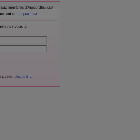
vés aux membres d'Aujourdhui.com.
cliquant ici
itement
en
.
nnectez-vous ici :
de passe,
cliquant ici
.