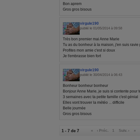
Bon aprem
Gros gros bisous
virgule190
publié le 01/05/2014 à 09:58
Très bon premier mai Anne Marie
Tu as du bonheur à la maison, j'en suis ravie 
Profites mon amie c'est si doux
Je t'embrasse bien fort
virgule190
publié le 30/04/2014 à 06:43
Bonheur bonheur bonheur
Bonjour Anne Marie, je suis si contente pour t
3 semaines avec ta petite famille c'est génial
Elles vont trouver la météo ... difficile
Belle journée
Gros gros bisous
1 - 7 de 7
«
‹ Préc.
1
Suiv. ›
»