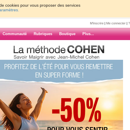
on de cookies pour vous proposer des services
paramètres.
M'inscrire
|
Me connecter
|
?
Communauté
Rubriques
Boutique
Plus...
arrivent demain
lice
ain
our mes fidèles amies
ers jours , je vais être
er un com, demain ma
ARCHIVES
nt pour 3 semaines, je ne