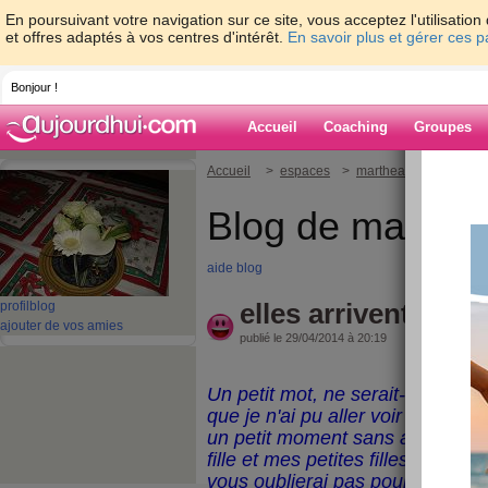
En poursuivant votre navigation sur ce site, vous acceptez l'utilisati
et offres adaptés à vos centres d'intérêt.
En savoir plus et gérer ces 
Bonjour !
Accueil
Coaching
Groupes
Accueil
>
espaces
>
marthealice
> elles 
Blog de marthea
aide blog
elles arrivent dem
profil
blog
ajouter de vos amies
publié le 29/04/2014 à 20:19
Un petit mot, ne serait-ce que p
que je n'ai pu aller voir ces derni
un petit moment sans aller pos
fille et mes petites filles arrive
vous oublierai pas pour autant.