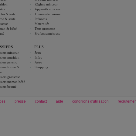
rition
Régime minceur
sine
Appareils minceur
cho & tests
Thèmes de cuisine
me & santé
Prénoms
ssesse
Maternités
man & bébé
Tests grossesse
uté
Professionnels psy
SSIERS
PLUS
siers minceur
Jeux
siers nutrition
Infos
siers psycho
Astro
siers forme &
Shopping
té
siers grossesse
siers maman bébé
siers beauté
ges
presse
contact
aide
conditions d'utilisation
recrutemen
Forum grossesse et bébé
Forum psychologie
envie de bébé et de devenir maman
développement personnel et spiritua
accouchement et naissance de bébé
couple et sexualité