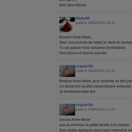
Gros gros bisous
Mamy66
publié le 19/05/2014 à 08:15
Bonjour Anne Marie,
Avec une journée de retard je viens te souhait
Tu vas passer trois semaines formidables.
Gros bisous et bonne journée.
virgule190
publié le 18/05/2014 à 07:10
Bonjour Anne Marie, je te souhaite un très jo
Ce dimanche va être extraordinaire entourée d
Je t'embrasse bien fort
virgule190
publié le 15/05/2014 à 13:38
coucou Anne Marie
que du bonheur ta petite famille à la maison
Suis restée quelques jours sans internet le mo