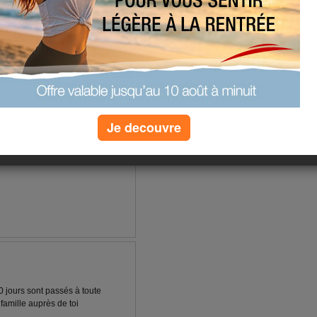
(7) commentaires
Je decouvre
 jours sont passés à toute
 famille auprès de toi