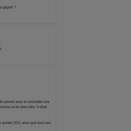
 va gagné ?
e
e
s de janvier pour te souhaiter une
heur et de bien-être ! Il était
lle année 2011 ainsi que tous nos