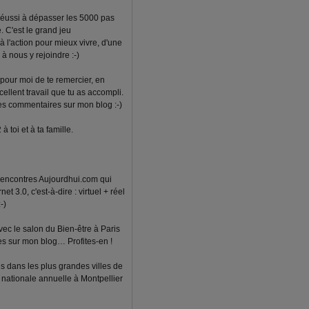
r réussi à dépasser les 5000 pas
 C'est le grand jeu
 l'action pour mieux vivre, d'une
 à nous y rejoindre :-)
pour moi de te remercier, en
llent travail que tu as accompli.
 tes commentaires sur mon blog :-)
 toi et à ta famille.
 rencontres Aujourdhui.com qui
net 3.0, c'est-à-dire : virtuel + réel
-)
ec le salon du Bien-être à Paris
ites sur mon blog… Profites-en !
es dans les plus grandes villes de
e nationale annuelle à Montpellier