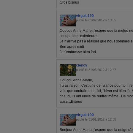
Gros bisous
virgule190
publié le 01/02/2012 à 13:55
Coucou Anne Marie, j'espère que la météo ne 
occupations extérieures
Je n'arrive pas à réaliser que nous sommes en 
Bon après midi
Je t'embrasse bien fort
clency
publié le 31/01/2012 à 12:47
Coucou Anne-Marie,
Tu as raison, c'est une délivrance pour ton fr
vois que contrairement ici, l'hiver est bien là
chaud, ils ont envie de rentrer même...De mon
aussi...Bisous
virgule190
publié le 31/01/2012 à 12:35
Bonjour Anne Marie, j'espère que la neige s'es