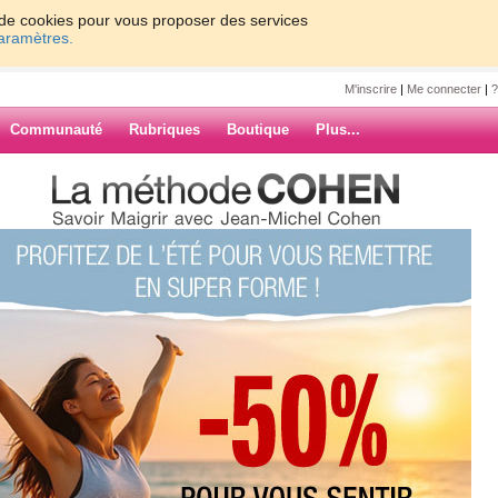
on de cookies pour vous proposer des services
paramètres.
M'inscrire
|
Me connecter
|
?
Communauté
Rubriques
Boutique
Plus...
e vers février
lice
er
assée, je ne pensais
ernière que mon frère
rait dans la journée, je
ARCHIVES
é .Je pense seulement
, parcr qu'il a vraiment