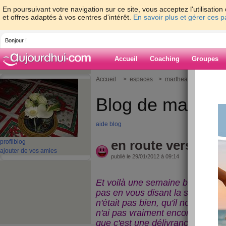
En poursuivant votre navigation sur ce site, vous acceptez l'utilisati
et offres adaptés à vos centres d'intérêt.
En savoir plus et gérer ces 
Bonjour !
Accueil
Coaching
Groupes
Accueil
>
espaces
>
marthealice
> en rout
Blog de marthea
aide blog
en route vers févri
profil
blog
ajouter de vos amies
publié le 29/01/2012 à 09:14
Et voilà une semaine bien vite p
pas en vous disant la semaine d
n'était pas bien, qu'il nous quitte
n'ai pas vraiment encore réalis
que c'est une délivrance pour lui