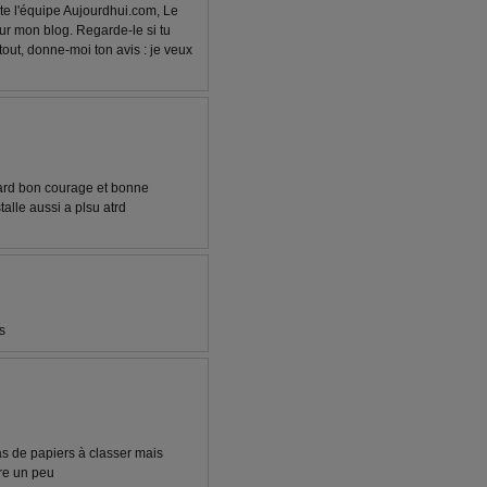
ute l'équipe Aujourdhui.com, Le
r mon blog. Regarde-le si tu
tout, donne-moi ton avis : je veux
tard bon courage et bonne
stalle aussi a plsu atrd
s
tas de papiers à classer mais
ore un peu