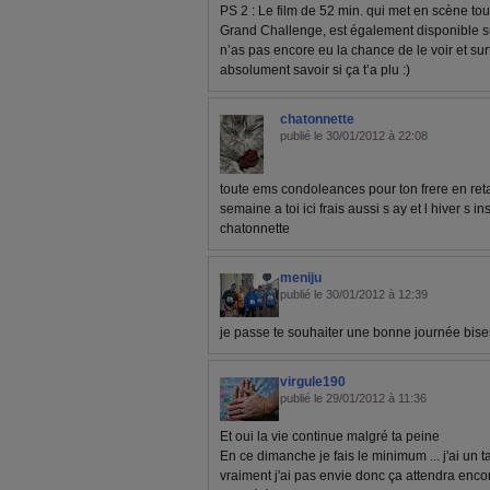
PS 2 : Le film de 52 min. qui met en scène to
Grand Challenge, est également disponible su
n’as pas encore eu la chance de le voir et sur
absolument savoir si ça t’a plu :)
chatonnette
publié le 30/01/2012 à 22:08
toute ems condoleances pour ton frere en re
semaine a toi ici frais aussi s ay et l hiver s in
chatonnette
meniju
publié le 30/01/2012 à 12:39
je passe te souhaiter une bonne journée bise
virgule190
publié le 29/01/2012 à 11:36
Et oui la vie continue malgré ta peine
En ce dimanche je fais le minimum ... j'ai un 
vraiment j'ai pas envie donc ça attendra enc