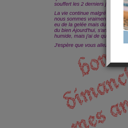
souffert les 2 derniers jours.
La vie continue malgré tout .....
nous sommes vraiment rentrés d
eu de la gelée mais du soleil dan
du bien Ajourd'hui, s'annonce un
humide, mais j'ai de quoi m'occup
J'espère que vous allez bien et 