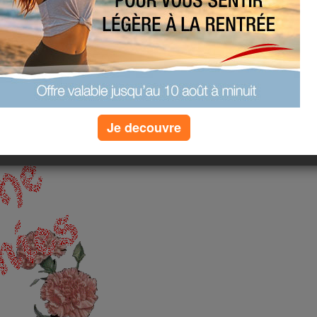
. Depuis quelques jours
ans l'hiver, nous avons
s la journée, ça a fait
 dimanche gris et
er à la maison ....
je vous souhaite un
Je decouvre