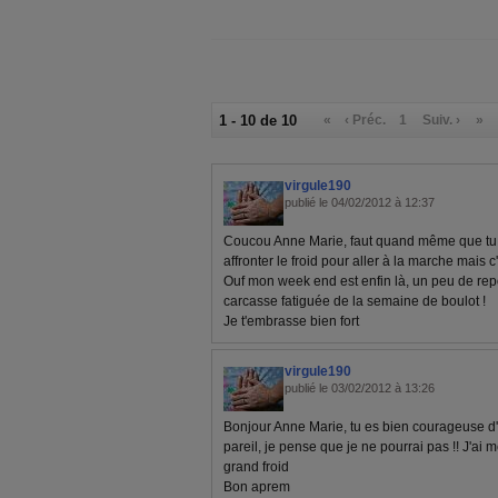
1 - 10 de 10
«
‹ Préc.
1
Suiv. ›
»
virgule190
publié le 04/02/2012 à 12:37
Coucou Anne Marie, faut quand même que tu 
affronter le froid pour aller à la marche mais c
Ouf mon week end est enfin là, un peu de re
carcasse fatiguée de la semaine de boulot !
Je t'embrasse bien fort
virgule190
publié le 03/02/2012 à 13:26
Bonjour Anne Marie, tu es bien courageuse d
pareil, je pense que je ne pourrai pas !! J'a
grand froid
Bon aprem