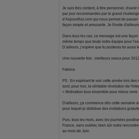
Je suis très content, à titre personnel, d'avoi
par jour recommandés par le grand challenge.
d’Aujourdhui.com qui nous permet de passer à
façon simple et amusante. Je t'invite d'ailleurs
Dans tous les cas, ce message est une façon 
même temps que toute notre équipe pour l’exce
D’ailleurs, j’espère que tu posteras toi aussi
Une nouvelle fois : meilleurs voeux pour 2012 à
Fabrice
PS : En espérant te voir cette année lors des
sont, pour moi, la véritable révolution de l'inter
= Motivation tous ensemble pour mieux vivre :
D'ailleurs, ça commence dès cette semaine av
pour lequel je distribue des invitations gratu
Puis, tous les mois, avec les journées positiv
France, sans oublier, bien sûr notre rencontr
au mois de Juin.