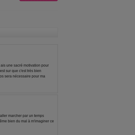
ais une sacré motivation pour
'est sur que c'est très bien
pos sera nécessaire pour ma
'aller marcher par un temps
i même bien du mal à m'imaginer ce