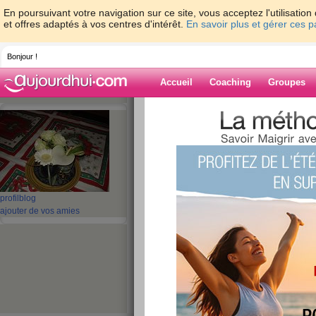
En poursuivant votre navigation sur ce site, vous acceptez l'utilisati
et offres adaptés à vos centres d'intérêt.
En savoir plus et gérer ces 
Bonjour !
Accueil
Coaching
Groupes
Accueil
>
espaces
>
marthealice
> avant 
Blog de marthea
aide blog
avant dernière sem
profil
blog
ajouter de vos amies
publié le 22/01/2012 à 09:38
Bonjour les copinautes,
Je ne veux pas supprimer mon b
ce sera un passage rapide . Ma 
très réjouissante et l'avenir est