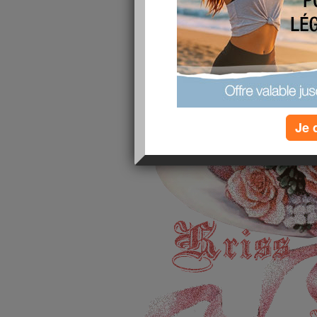
réhospitalisé vendredi et n'est p
Je vous espère toutes en bonne 
souhaite un
Je 