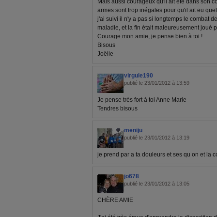
Mais aussi courageux qu'il ait été dans son c
armes sont trop inégales pour qu'il ait eu qu
j'ai suivi il n'y a pas si longtemps le combat
maladie, et la fin était maleureusement joué p
Courage mon amie, je pense bien à toi !
Bisous
Joëlle
virgule190
publié le 23/01/2012 à 13:59
Je pense très fort à toi Anne Marie
Tendres bisous
meniju
publié le 23/01/2012 à 13:19
je prend par a ta douleurs et ses qu on et la 
jo678
publié le 23/01/2012 à 13:05
CHÈRE AMIE