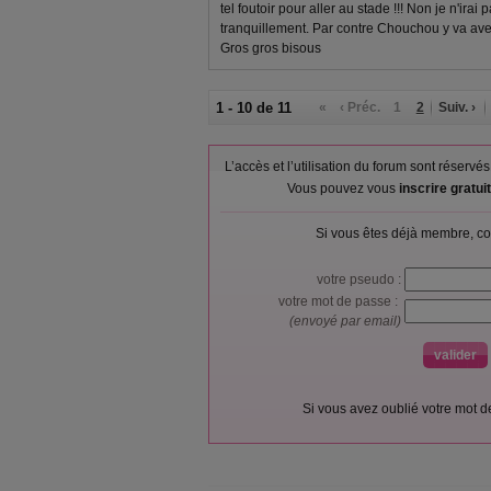
tel foutoir pour aller au stade !!! Non je n'irai 
tranquillement. Par contre Chouchou y va ave
Gros gros bisous
1 - 10 de 11
«
‹ Préc.
1
2
Suiv. ›
L’accès et l’utilisation du forum sont réser
Vous pouvez vous
inscrire gratu
Si vous êtes déjà membre, co
votre pseudo :
votre mot de passe :
(envoyé par email)
Si vous avez oublié votre mot 