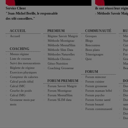
Service Client
ils ont réussi leur rég
"Jean-Michel Berille, le responsable
- Méthode Savoir Maig
des télé-conseillers."
ACCUEIL
PREMIUM
COMMUNAUTÉ
RU
Accueil
Régime Savoir Maigrir
Groupes
Min
Méthode Montignac
Blogs
Nut
Méthode MentalSlim
Rencontres
Cui
COACHING
Méthode Slim Data
Bons plans
Psy
Menus régime
Méthodes Naturelles
Témoignages
For
Liste de courses
Méthode Chrono-
Quiz
Gro
Suivi des mensurations
Géno-Nutrition
Ma
Réglette de régime
Coaching Grossesse
Bea
FORUM
Exercices physiques
Compteur de calories
Forum minceur
FORUM PREMIUM
DO
Calcul poids idéal
Forum cuisine
Calcul IMC
Forum Savoir Maigrir
Forum grossesse
Dos
Courbe de poids
Forum Montignac
Forum maman bébé
Dos
Calcul IMG
Forum MentalSlim
Forum psycho
Dos
Grossesse mois par
Forum SLIM data
Forum forme santé
Dos
mois
Forum beauté
san
Forum communauté
Dos
Dos
Dos