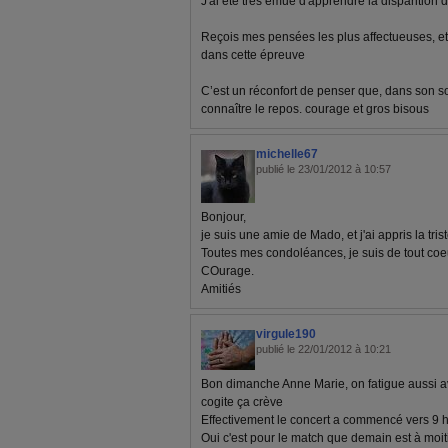
J'ai été très émue d'apprendre la disparition d
Reçois mes pensées les plus affectueuses, et 
dans cette épreuve
C’est un réconfort de penser que, dans son s
connaître le repos. courage et gros bisous
michelle67
publié le 23/01/2012 à 10:57
Bonjour,
je suis une amie de Mado, et j'ai appris la tris
Toutes mes condoléances, je suis de tout coeu
COurage.
Amitiés
virgule190
publié le 22/01/2012 à 10:21
Bon dimanche Anne Marie, on fatigue aussi a
cogite ça crève
Effectivement le concert a commencé vers 9 h e
Oui c'est pour le match que demain est à moitié