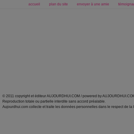
accueil
plan du site
envoyer à une amie
témoigna
Forum minceur
Forum cuisine
Commencer un régime
boissons, vins et cocktails
Alimentation équilibrée et nutrition
astuces et bons plans
Minceur
Recette cuisine
exercices physiques
recette facile
produits minceur
Recette poulet
Tags
:
ventre plat
|
maigrir des fesses
|
abdominaux
|
régime américain
|
régime mayo
|
Découvrez aussi
:
exercices abdominaux
|
recette wok
|
ANXA Partenaires
:
Recette
de cuisine |
Recette cuisine
|
© 2011 copyright et éditeur AUJOURDHUI.COM / powered by AUJOURDHUI.CO
Reproduction totale ou partielle interdite sans accord préalable.
Aujourdhui.com collecte et traite les données personnelles dans le respect de la 