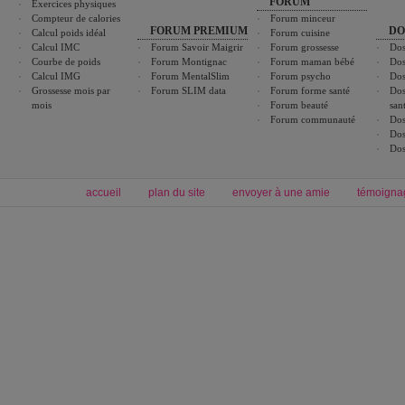
FORUM
Exercices physiques
Compteur de calories
Forum minceur
FORUM PREMIUM
DO
Calcul poids idéal
Forum cuisine
Calcul IMC
Forum Savoir Maigrir
Forum grossesse
Dos
Courbe de poids
Forum Montignac
Forum maman bébé
Dos
Calcul IMG
Forum MentalSlim
Forum psycho
Dos
Grossesse mois par
Forum SLIM data
Forum forme santé
Dos
mois
Forum beauté
san
Forum communauté
Dos
Dos
Dos
accueil
plan du site
envoyer à une amie
témoigna
Forum minceur
Forum cuisine
Commencer un régime
boissons, vins et cocktails
Alimentation équilibrée et nutrition
astuces et bons plans
Minceur
Recette cuisine
exercices physiques
recette facile
produits minceur
Recette poulet
Tags
:
ventre plat
|
maigrir des fesses
|
abdominaux
|
régime américain
|
régime mayo
|