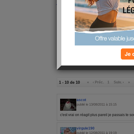
j'essaie de répondre à mes amie
com même si je ne suis pas très
qu'elles ne m'en voudront pas.
En vieillissant on a moins de re
évènements !!!!!!
Bonne fin de dimanche, bisous 
Je 
1 - 10 de 10
«
‹ Préc.
1
Suiv. ›
»
ascot
publié le 13/08/2011 à 15:15
c'est vrai on réagit plus pareil je passais te 
virgule190
publié le 12/08/2011 à 19:19