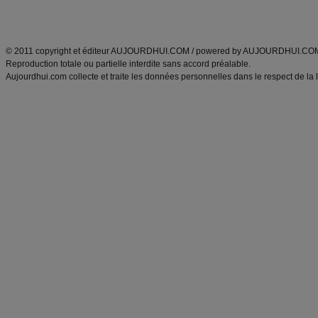
Découvrez aussi
:
exercices abdominaux
|
recette wok
|
ANXA Partenaires
:
Recette
de cuisine |
Recette cuisine
|
© 2011 copyright et éditeur AUJOURDHUI.COM / powered by AUJOURDHUI.CO
Reproduction totale ou partielle interdite sans accord préalable.
Aujourdhui.com collecte et traite les données personnelles dans le respect de la 