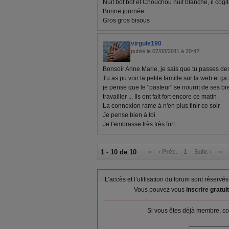
Nuit bof bof et Chouchou nuit blanche, il cogit
Bonne journée
Gros gros bisous
virgule190
publié le 07/08/2011 à 20:42
Bonsoir Anne Marie, je sais que tu passes de
Tu as pu voir ta petite famille sur la web et ça
je pense que le "pasteur" se nourrit de ses breb
travailler ... Ils ont fait fort encore ce matin
La connexion rame à n'en plus finir ce soir
Je pense bien à toi
Je t'embrasse très très fort
1 - 10 de 10
«
‹ Préc.
1
Suiv. ›
»
L’accès et l’utilisation du forum sont réser
Vous pouvez vous
inscrire gratu
Si vous êtes déjà membre, co