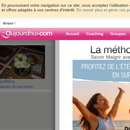
En poursuivant votre navigation sur ce site, vous acceptez l'utilisati
et offres adaptés à vos centres d'intérêt.
En savoir plus et gérer ces 
Bonjour !
Accueil
Coaching
Groupes
Accueil
>
espaces
>
marthealice
> bonjo
Blog de marthea
aide blog
bonjour
profil
blog
ajouter de vos amies
publié le 07/08/2011 à 15:38
Ce n'est pas avec un grand enth
blog, je suis fatiguée des voyage
semaines et bouleversée par le
Je veux seulement vous dire que