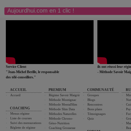
Aujourdhui.com en 1 clic !
Service Client
ils ont réussi leur rég
"Jean-Michel Berille, le responsable
- Méthode Savoir Maig
des télé-conseillers."
ACCUEIL
PREMIUM
COMMUNAUTÉ
RU
Accueil
Régime Savoir Maigrir
Groupes
Min
Méthode Montignac
Blogs
Nut
Méthode MentalSlim
Rencontres
Cui
COACHING
Méthode Slim Data
Bons plans
Psy
Menus régime
Méthodes Naturelles
Témoignages
For
Liste de courses
Méthode Chrono-
Quiz
Gro
Suivi des mensurations
Géno-Nutrition
Ma
Réglette de régime
Coaching Grossesse
Bea