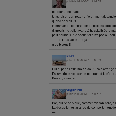
publié le 09/08/2011 à 09:55
bonjour anne marie !
tu as raison , on reagit differemment devant l
quand on vieillit !
la maman du compagnon de fifille est decedée
d'anevrisme , elle avait eté hospitalisée le m
petit baume sur le coeur : elle n'a pas ou peu s
......c'est pas facile tout ça ....
gros bisous !!
leilas
publié le 09/08/2011 à 08:09
Oui tu parles d'un mois d'août ...ca n'arrange
Essaye de te reposer un peu quand tu n'es pas 
Bises ..;courage
virgule190
publié le 09/08/2011 à 06:57
Bonjour Anne Marie, comment va ton frère, as 
La déception est grande du comportement de 
rien !