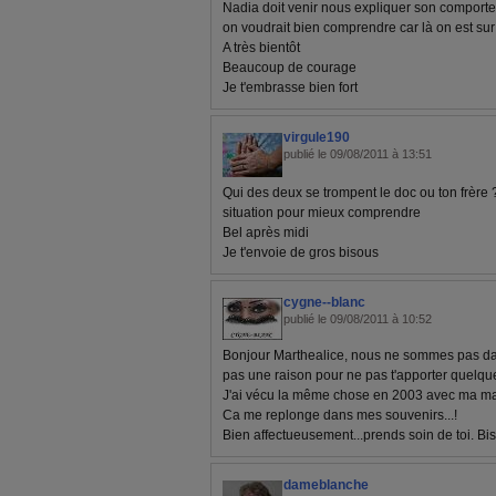
Nadia doit venir nous expliquer son comportem
on voudrait bien comprendre car là on est sur 
A très bientôt
Beaucoup de courage
Je t'embrasse bien fort
virgule190
publié le 09/08/2011 à 13:51
Qui des deux se trompent le doc ou ton frère ? i
situation pour mieux comprendre
Bel après midi
Je t'envoie de gros bisous
cygne--blanc
publié le 09/08/2011 à 10:52
Bonjour Marthealice, nous ne sommes pas dans
pas une raison pour ne pas t'apporter quel
J'ai vécu la même chose en 2003 avec ma m
Ca me replonge dans mes souvenirs...!
Bien affectueusement...prends soin de toi. Bi
dameblanche