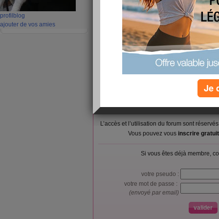
clinique. je fais beaucoup de sport. j'essaye d
profil
blog
quand on n'aime pas faire la cuisine. et vous 
ajouter de vos amies
Je 
L’accès et l’utilisation du forum sont réser
Vous pouvez vous
inscrire gratu
Si vous êtes déjà membre, co
votre pseudo :
votre mot de passe :
(envoyé par email)