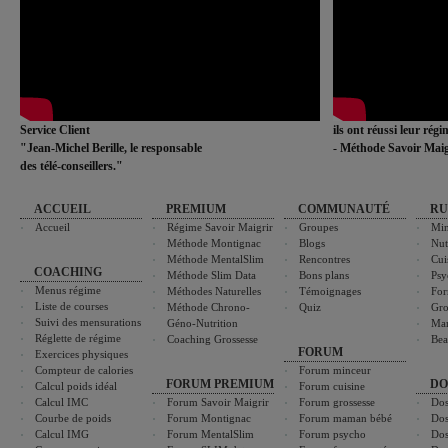
Service Client
ils ont réussi leur rég
"Jean-Michel Berille, le responsable
- Méthode Savoir Maig
des télé-conseillers."
ACCUEIL
PREMIUM
COMMUNAUTÉ
RU
Accueil
Régime Savoir Maigrir
Groupes
Min
Méthode Montignac
Blogs
Nut
Méthode MentalSlim
Rencontres
Cui
COACHING
Méthode Slim Data
Bons plans
Psy
Menus régime
Méthodes Naturelles
Témoignages
For
Liste de courses
Méthode Chrono-
Quiz
Gro
Suivi des mensurations
Géno-Nutrition
Ma
Réglette de régime
Coaching Grossesse
Bea
FORUM
Exercices physiques
Compteur de calories
Forum minceur
FORUM PREMIUM
DO
Calcul poids idéal
Forum cuisine
Calcul IMC
Forum Savoir Maigrir
Forum grossesse
Dos
Courbe de poids
Forum Montignac
Forum maman bébé
Dos
Calcul IMG
Forum MentalSlim
Forum psycho
Dos