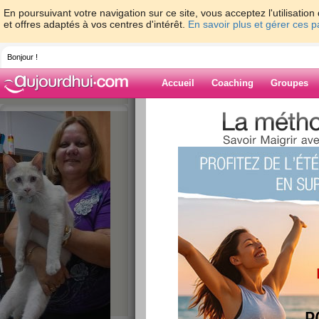
En poursuivant votre navigation sur ce site, vous acceptez l'utilisati
et offres adaptés à vos centres d'intérêt.
En savoir plus et gérer ces 
Bonjour !
Accueil
Coaching
Groupes
Accueil
>
espaces
>
marie97490
> le ret
Blog de marie9
aide blog
le retour
publié le 13/05/2017 à 19:01
bonjour,
cela fait longtemps que je ne suis passee ici. le
eu un cancer de la peau en mars 2015 et opere
et repli sur moi. j'ai repris le boulot en mai 2015
plusieurs mois a se resorber. je fais actuelleme