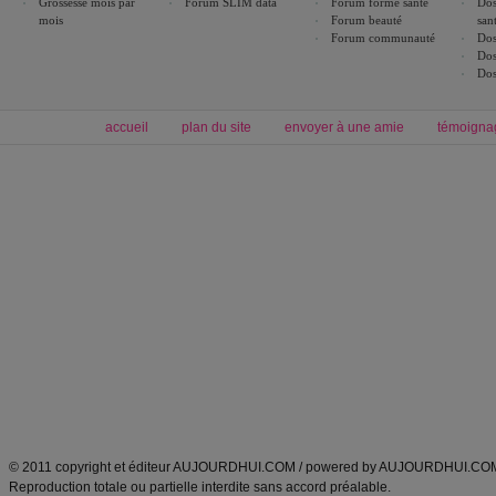
Grossesse mois par
Forum SLIM data
Forum forme santé
Dos
mois
Forum beauté
san
Forum communauté
Dos
Dos
Dos
accueil
plan du site
envoyer à une amie
témoigna
Forum minceur
Forum cuisine
Commencer un régime
boissons, vins et cocktails
Alimentation équilibrée et nutrition
astuces et bons plans
Minceur
Recette cuisine
exercices physiques
recette facile
produits minceur
Recette poulet
Tags
:
ventre plat
|
maigrir des fesses
|
abdominaux
|
régime américain
|
régime mayo
|
Découvrez aussi
:
exercices abdominaux
|
recette wok
|
ANXA Partenaires
:
Recette
de cuisine |
Recette cuisine
|
© 2011 copyright et éditeur AUJOURDHUI.COM / powered by AUJOURDHUI.CO
Reproduction totale ou partielle interdite sans accord préalable.