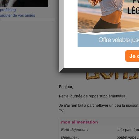
profil
blog
ajouter de vos amies
Je 
Bonjour,
Petite journée de repos supplémentaire.
Je n'ai rien fait à part nettoyer un peu la maison,
TV.
mon alimentation
Petit-déjeuner :
café-pain-fr
Déjeuner :
poulet vapeur