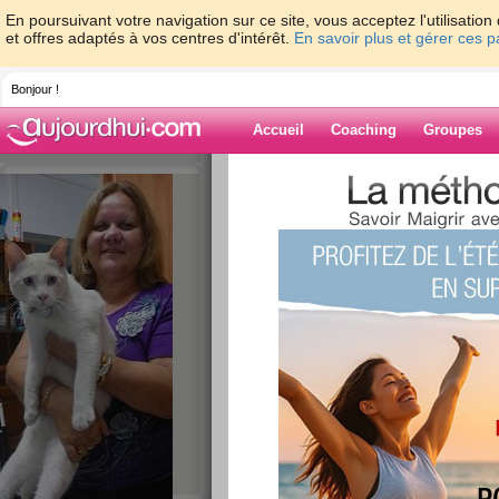
En poursuivant votre navigation sur ce site, vous acceptez l'utilisati
et offres adaptés à vos centres d'intérêt.
En savoir plus et gérer ces 
Bonjour !
Accueil
Coaching
Groupes
Accueil
>
espaces
>
marie97490
> c'est f
Blog de marie9
aide blog
c'est férié
publié le 16/05/2016 à 14:36