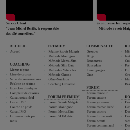
Service Client
ils ont réussi leur rég
"Jean-Michel Berille, le responsable
- Méthode Savoir Maig
des télé-conseillers."
ACCUEIL
PREMIUM
COMMUNAUTÉ
RU
Accueil
Régime Savoir Maigrir
Groupes
Min
Méthode Montignac
Blogs
Nut
Méthode MentalSlim
Rencontres
Cui
COACHING
Méthode Slim Data
Bons plans
Psy
Menus régime
Méthodes Naturelles
Témoignages
For
Liste de courses
Méthode Chrono-
Quiz
Gro
Suivi des mensurations
Géno-Nutrition
Ma
Réglette de régime
Coaching Grossesse
Bea
FORUM
Exercices physiques
Compteur de calories
Forum minceur
FORUM PREMIUM
DO
Calcul poids idéal
Forum cuisine
Calcul IMC
Forum Savoir Maigrir
Forum grossesse
Dos
Courbe de poids
Forum Montignac
Forum maman bébé
Dos
Calcul IMG
Forum MentalSlim
Forum psycho
Dos
Grossesse mois par
Forum SLIM data
Forum forme santé
Dos
mois
Forum beauté
san
Forum communauté
Dos