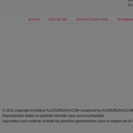
Dos
Dos
accueil
plan du site
envoyer à une amie
témoigna
Forum minceur
Forum cuisine
Commencer un régime
boissons, vins et cocktails
Alimentation équilibrée et nutrition
astuces et bons plans
Minceur
Recette cuisine
exercices physiques
recette facile
produits minceur
Recette poulet
Tags
:
ventre plat
|
maigrir des fesses
|
abdominaux
|
régime américain
|
régime mayo
|
Découvrez aussi
:
exercices abdominaux
|
recette wok
|
ANXA Partenaires
:
Recette
de cuisine |
Recette cuisine
|
© 2011 copyright et éditeur AUJOURDHUI.COM / powered by AUJOURDHUI.CO
Reproduction totale ou partielle interdite sans accord préalable.
Aujourdhui.com collecte et traite les données personnelles dans le respect de la 