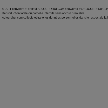
ANXA Partenaires
:
Recette
de cuisine |
Recette cuisine
|
© 2011 copyright et éditeur AUJOURDHUI.COM / powered by AUJOURDHUI.CO
Reproduction totale ou partielle interdite sans accord préalable.
Aujourdhui.com collecte et traite les données personnelles dans le respect de la 