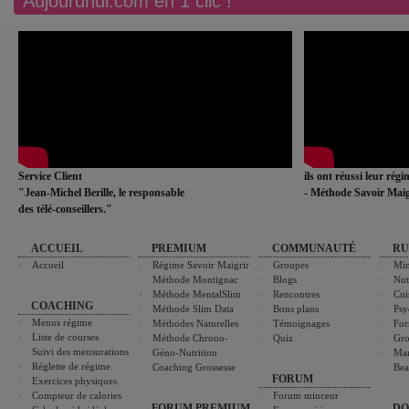
Aujourdhui.com en 1 clic !
Service Client
ils ont réussi leur rég
"Jean-Michel Berille, le responsable
- Méthode Savoir Maig
des télé-conseillers."
ACCUEIL
PREMIUM
COMMUNAUTÉ
RU
Accueil
Régime Savoir Maigrir
Groupes
Min
Méthode Montignac
Blogs
Nut
Méthode MentalSlim
Rencontres
Cui
COACHING
Méthode Slim Data
Bons plans
Psy
Menus régime
Méthodes Naturelles
Témoignages
For
Liste de courses
Méthode Chrono-
Quiz
Gro
Suivi des mensurations
Géno-Nutrition
Ma
Réglette de régime
Coaching Grossesse
Bea
FORUM
Exercices physiques
Compteur de calories
Forum minceur
FORUM PREMIUM
DO