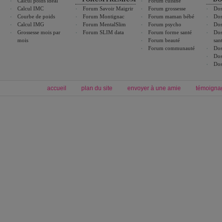
Calcul poids idéal
Forum cuisine
Calcul IMC
Forum Savoir Maigrir
Forum grossesse
Dos
Courbe de poids
Forum Montignac
Forum maman bébé
Dos
Calcul IMG
Forum MentalSlim
Forum psycho
Dos
Grossesse mois par
Forum SLIM data
Forum forme santé
Dos
mois
Forum beauté
san
Forum communauté
Dos
Dos
Dos
accueil
plan du site
envoyer à une amie
témoigna
Forum minceur
Forum cuisine
Commencer un régime
boissons, vins et cocktails
Alimentation équilibrée et nutrition
astuces et bons plans
Minceur
Recette cuisine
exercices physiques
recette facile
produits minceur
Recette poulet
Tags
:
ventre plat
|
maigrir des fesses
|
abdominaux
|
régime américain
|
régime mayo
|
Découvrez aussi
:
exercices abdominaux
|
recette wok
|