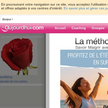
En poursuivant votre navigation sur ce site, vous acceptez l'utilisati
et offres adaptés à vos centres d'intérêt.
En savoir plus et gérer ces 
Bonjour !
Accueil
Coaching
Groupes
Accueil
>
espaces
>
marie4enfants
Blog de marie4e
aide blog
1 - 1 de 1
«
‹ Préc.
1
Suiv. ›
»
profil
blog
ajouter de vos amies
Je m’appelle Marie
publié le 10/05/2011 à 15:58
Je m’appelle...Marie et j'aurai un fils après 3 fi
2012.