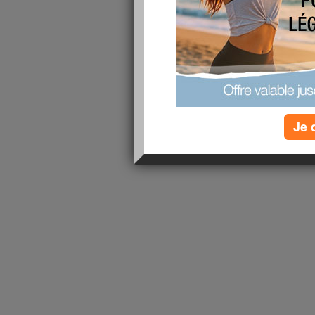
lire la suite
1 - 1 de 1
«
‹ Préc.
1
Suiv. ›
»
Je 