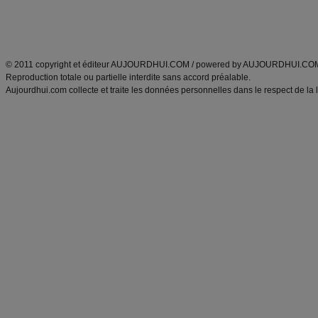
Découvrez aussi
:
exercices abdominaux
|
recette wok
|
ANXA Partenaires
:
Recette
de cuisine |
Recette cuisine
|
© 2011 copyright et éditeur AUJOURDHUI.COM / powered by AUJOURDHUI.CO
Reproduction totale ou partielle interdite sans accord préalable.
Aujourdhui.com collecte et traite les données personnelles dans le respect de la 