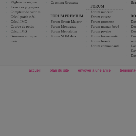
Réglette de régime
Coaching Grossesse
Bea
FORUM
Exercices physiques
Compteur de calories
Forum minceur
FORUM PREMIUM
DO
Calcul poids idéal
Forum cuisine
Calcul IMC
Forum Savoir Maigrir
Forum grossesse
Dos
Courbe de poids
Forum Montignac
Forum maman bébé
Dos
Calcul IMG
Forum MentalSlim
Forum psycho
Dos
Grossesse mois par
Forum SLIM data
Forum forme santé
Dos
mois
Forum beauté
san
Forum communauté
Dos
Dos
Dos
accueil
plan du site
envoyer à une amie
témoigna
Forum minceur
Forum cuisine
Commencer un régime
boissons, vins et cocktails
Alimentation équilibrée et nutrition
astuces et bons plans
Minceur
Recette cuisine
exercices physiques
recette facile
produits minceur
Recette poulet
Tags
:
ventre plat
|
maigrir des fesses
|
abdominaux
|
régime américain
|
régime mayo
|