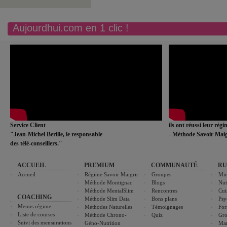
Aujourdhui.com en 1 clic !
Service Client
ils ont réussi leur rég
"Jean-Michel Berille, le responsable
- Méthode Savoir Maig
des télé-conseillers."
ACCUEIL
PREMIUM
COMMUNAUTÉ
RU
Accueil
Régime Savoir Maigrir
Groupes
Min
Méthode Montignac
Blogs
Nut
Méthode MentalSlim
Rencontres
Cui
COACHING
Méthode Slim Data
Bons plans
Psy
Menus régime
Méthodes Naturelles
Témoignages
For
Liste de courses
Méthode Chrono-
Quiz
Gro
Suivi des mensurations
Géno-Nutrition
Ma