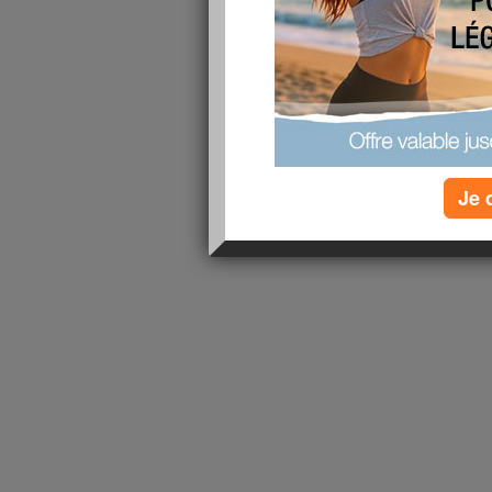
les 4 kilos perdus sur les 10... J'ai besoin d'êtr
des recettes faciles et ultra rapides à préparer..
lire la suite
1 - 1 de 1
«
‹ Préc.
1
Suiv. ›
»
Je 