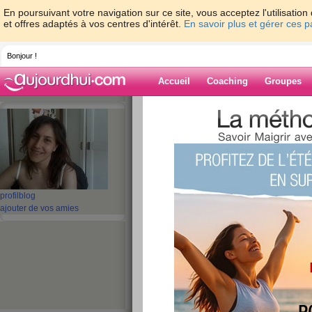
En poursuivant votre navigation sur ce site, vous acceptez l'utilisati
et offres adaptés à vos centres d'intérêt.
En savoir plus et gérer ces 
Bonjour !
Accueil
Coaching
Groupes
Accueil
>
espaces
>
mapuce38
Blog de mapuc
aide blog
profil
blog
ajouter de vos amies
1 - 1 de 1
«
‹ Préc.
1
Suiv. ›
»
Je m’appelle...
publié le 19/04/2008 à 14:10
Coucou, je m’appelle Muriel et je VEUX maigrir 
épicurien... Je me suis mise au sport depuis plu
etc...) mais j'aime trop manger et boire pour al