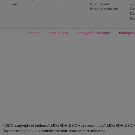
mois
Forum beauté
san
Forum communauté
Dos
Dos
Dos
accueil
plan du site
envoyer à une amie
témoigna
Forum minceur
Forum cuisine
Commencer un régime
boissons, vins et cocktails
Alimentation équilibrée et nutrition
astuces et bons plans
Minceur
Recette cuisine
exercices physiques
recette facile
produits minceur
Recette poulet
Tags
:
ventre plat
|
maigrir des fesses
|
abdominaux
|
régime américain
|
régime mayo
|
Découvrez aussi
:
exercices abdominaux
|
recette wok
|
ANXA Partenaires
:
Recette
de cuisine |
Recette cuisine
|
© 2011 copyright et éditeur AUJOURDHUI.COM / powered by AUJOURDHUI.CO
Reproduction totale ou partielle interdite sans accord préalable.