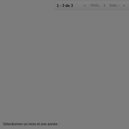
1 - 3 de 3
«
‹ Préc.
1
Suiv. ›
»
Sélectionner un mois et une année :