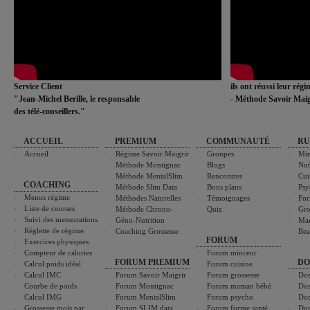
Service Client
ils ont réussi leur rég
"Jean-Michel Berille, le responsable
- Méthode Savoir Maig
des télé-conseillers."
ACCUEIL
PREMIUM
COMMUNAUTÉ
RU
Accueil
Régime Savoir Maigrir
Groupes
Min
Méthode Montignac
Blogs
Nut
Méthode MentalSlim
Rencontres
Cui
COACHING
Méthode Slim Data
Bons plans
Psy
Menus régime
Méthodes Naturelles
Témoignages
For
Liste de courses
Méthode Chrono-
Quiz
Gro
Suivi des mensurations
Géno-Nutrition
Ma
Réglette de régime
Coaching Grossesse
Bea
FORUM
Exercices physiques
Compteur de calories
Forum minceur
FORUM PREMIUM
DO
Calcul poids idéal
Forum cuisine
Calcul IMC
Forum Savoir Maigrir
Forum grossesse
Dos
Courbe de poids
Forum Montignac
Forum maman bébé
Dos
Calcul IMG
Forum MentalSlim
Forum psycho
Dos
Grossesse mois par
Forum SLIM data
Forum forme santé
Dos