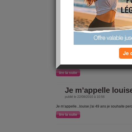
en + enfin bonne journee a tous.bizzzzzzzzzzz.
lire la suite
-5kg
publié le 09/11/2010 à 10:37
yes !! je suis aux anges j'ai reussie a perdre 5k
Je 
reussie mon chalange, mais attention les fetes arri
,mon gros probleme, je ne resiste pas aux choco
lire la suite
Je m’appelle louis
publié le 22/08/2010 à 10:56
Je m’appelle...louise j'ai 49 ans je souhaite perd
lire la suite