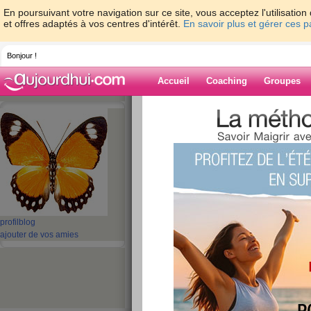
En poursuivant votre navigation sur ce site, vous acceptez l'utilisati
et offres adaptés à vos centres d'intérêt.
En savoir plus et gérer ces 
Bonjour !
Accueil
Coaching
Groupes
Accueil
>
espaces
>
manhattan
Blog de manhat
aide blog
1 - 3 de 3
«
‹ Préc.
1
Suiv. ›
»
profil
blog
ajouter de vos amies
me revoila!!!!!!!
publié le 19/03/2011 à 10:44
bonjour tout le monde apres une longue absenc
depuis le debut de l'annee 2011, hospitalisation 
fetes et beaucoup de tristesses apres une mauva