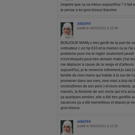
j'espère que ca va mieux aujourd'hui ? il fait 
je pense a toi gros bisous francine
aida544
publié le 06/02/2012 à 15:39
BONJOUR MAMy;c tres gentil de ta part de v
ordinateur c un hp 610 et la maison ou je l'a
probleme pour me le regler seulement yavait c
m'ont bloqués,peut etre demain matin j'irai les v
me déplacer à cause de la neige et d'ailleurs 
aujourd'hui, je te remercie infiniment,tu sais j'a
famille de mon mario qui habite à la rue de l'u
promener dans ses rues, mon mari a bcp de fam
oncles(freres de son pere ) et leurs enfants, q
marriés, la femùme de son oncle qui m'a accueil
ya quelques années, elle a été tres gentille a
vacances ça a été merveilleux et depuis je ne
gros bisous.
aida544
publié le 06/02/2012 à 13:29