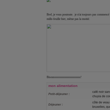
Bref, je vous poutoute. je n'ai toujours pas commencé à
mille-feuille hier, même pas la moitié.
Bisoussssssssssssssssssssss!
mon alimentation
café noir san
Petit-déjeuner :
chuyia de co
côte de veau 
Déjeuner :
bruxelles, que