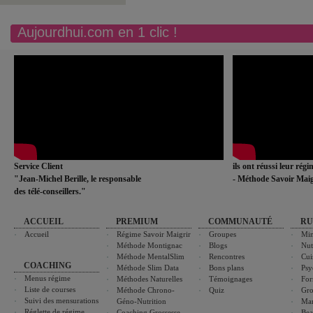
Aujourdhui.com en 1 clic !
Service Client
ils ont réussi leur rég
"Jean-Michel Berille, le responsable
- Méthode Savoir Maig
des télé-conseillers."
ACCUEIL
PREMIUM
COMMUNAUTÉ
RU
Accueil
Régime Savoir Maigrir
Groupes
Min
Méthode Montignac
Blogs
Nut
Méthode MentalSlim
Rencontres
Cui
COACHING
Méthode Slim Data
Bons plans
Psy
Menus régime
Méthodes Naturelles
Témoignages
For
Liste de courses
Méthode Chrono-
Quiz
Gro
Suivi des mensurations
Géno-Nutrition
Ma
Réglette de régime
Coaching Grossesse
Bea