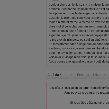
bonjour chere amie, je suis à la maison, je p
ordinateur en panne, celui de ma fille n'est pas
face,je ne veux pas la déranger, je rentre da
absente, je m'ennuie sans vous, parfois j'ess
mais c restreint,meme la météo ne favorise rie
chez moi et ce le chargeur qui ne charge plus a
annonce de la neige à partir de ce soir jusqu'à
alger mais je n'ai jamais vu un tel payage dan
je me croyais n'importe ou sauf en algérie,je 
86 mes promenades à liege,que de bons souven
vas bien, moi ça va ,je suis bien au chaud, ce ma
pour me ravitailler car tout manquait à la mais
vers midi le visage bien froid, je te souhaite u
fort,je pense à toi quand je passe à coté de la 
1 - 4 de 4
«
‹ Préc.
1
Suiv. ›
»
L’accès et l’utilisation du forum sont réser
Vous pouvez vous
inscrire gratu
Si vous êtes déjà membre, co