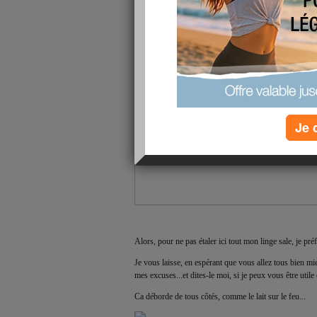
Je 
Alors, pour ne pas étaler ici tout mon linge sale, je préfèr
Je vous laisse, en espérant que vous allez tous bien mie
mes excuses...et dites-le moi, si je peux vous être utile 
Ca déborde de tous côtés, comme le lait sur le feu...