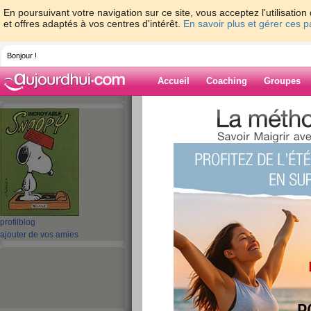
En poursuivant votre navigation sur ce site, vous acceptez l'utilisati
et offres adaptés à vos centres d'intérêt.
En savoir plus et gérer ces 
Bonjour !
Accueil
Coaching
Groupes
Accueil
>
espaces
>
mamymone
> Zut, zut
Blog de mamy
aide blog
Zut, zut et re-zut!
publié le 06/02/2012 à 11:40
profil
blog
ajouter de vos amies
Bonjour tout le monde!
Je préfère vous avertir, çà ne va pas!
Oui, je sais que je suis de très mauvais poil, le chat de 