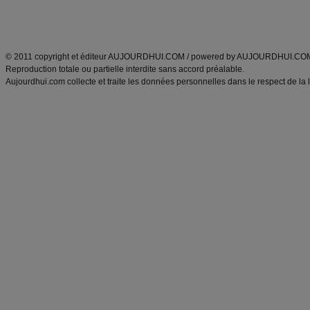
Découvrez aussi
:
exercices abdominaux
|
recette wok
|
ANXA Partenaires
:
Recette
de cuisine |
Recette cuisine
|
© 2011 copyright et éditeur AUJOURDHUI.COM / powered by AUJOURDHUI.CO
Reproduction totale ou partielle interdite sans accord préalable.
Aujourdhui.com collecte et traite les données personnelles dans le respect de la 