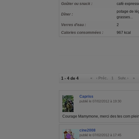
Goûter ou snack :
café expresso 
potage de lé
Dîner :
grasses...
Verres d'eau :
2
Calories consommées :
967 kcal
1 - 4 de 4
«
‹ Préc.
1
Suiv. ›
»
Capriss
publié le 07/02/2012 à 19:30
Courage Mamymone, merci des tes com plein
cine2008
publié le 07/02/2012 à 17:45