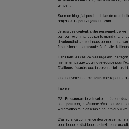
excellente année 2012, pleine de santé, de bon
temps…
Sur mon blog, j’ai posté un bilan de cette be
projets 2012 pour Aujourdhui.com.
Je suis très content, à titre personnel, d'avoi
par jour recommandés par le grand challenge.
d’Aujourdhui.com qui nous permet de passer à
façon simple et amusante. Je t'invite d'ailleurs
Dans tous les cas, ce message est une façon 
même temps que toute notre équipe pour l’exce
D’ailleurs, j’espère que tu posteras toi aussi
Une nouvelle fois : meilleurs voeux pour 2012 à
Fabrice
PS : En espérant te voir cette année lors des
sont, pour moi, la véritable révolution de l'inter
= Motivation tous ensemble pour mieux vivre :
D'ailleurs, ça commence dès cette semaine av
pour lequel je distribue des invitations gratu