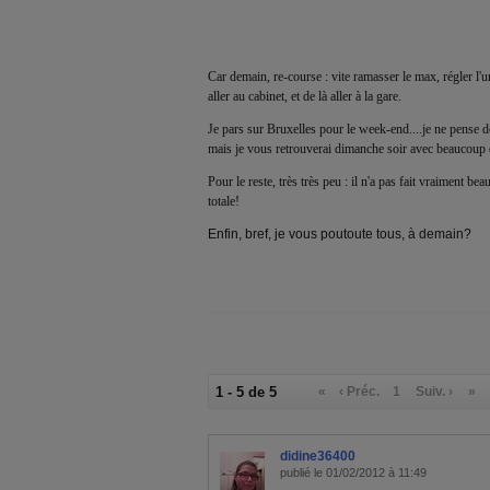
Car demain, re-course : vite ramasser le max, régler l'un
aller au cabinet, et de là aller à la gare.
Je pars sur Bruxelles pour le week-end....je ne pense d
mais je vous retrouverai dimanche soir avec beaucoup d
Pour le reste, très très peu : il n'a pas fait vraiment bea
totale!
Enfin, bref, je vous poutoute tous, à demain?
1 - 5 de 5
«
‹ Préc.
1
Suiv. ›
»
didine36400
publié le 01/02/2012 à 11:49