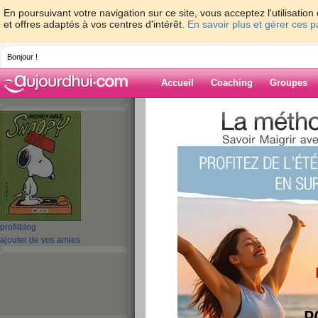
En poursuivant votre navigation sur ce site, vous acceptez l'utilisati
et offres adaptés à vos centres d'intérêt.
En savoir plus et gérer ces 
Bonjour !
Accueil
Coaching
Groupes
Accueil
>
espaces
>
mamymone
> Et c'es
Blog de mamy
aide blog
Et c'est déjà mercr
publié le 25/01/2012 à 18:59
profil
blog
ajouter de vos amies
Bonsoir tout le monde!