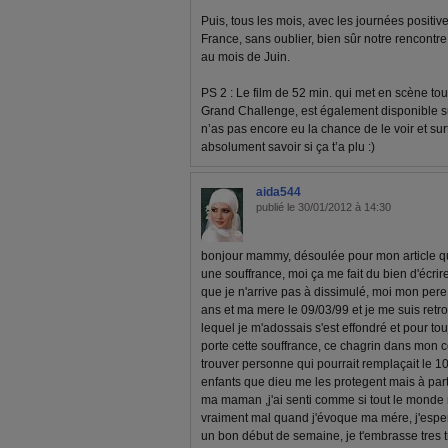
Puis, tous les mois, avec les journées positiv
France, sans oublier, bien sûr notre rencontr
au mois de Juin.
PS 2 : Le film de 52 min. qui met en scène to
Grand Challenge, est également disponible su
n’as pas encore eu la chance de le voir et sur
absolument savoir si ça t’a plu :)
aida544
publié le 30/01/2012 à 14:30
bonjour mammy, désoulée pour mon article qui t
une souffrance, moi ça me fait du bien d'écrire
que je n'arrive pas à dissimulé, moi mon pere 
ans et ma mere le 09/03/99 et je me suis retr
lequel je m'adossais s'est effondré et pour t
porte cette souffrance, ce chagrin dans mon coe
trouver personne qui pourrait remplaçait le 
enfants que dieu me les protegent mais à part
ma maman ,j'ai senti comme si tout le monde me
vraiment mal quand j'évoque ma mére, j'esper
un bon début de semaine, je t'embrasse tres tr