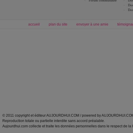
Forum communauté
Dos
Dos
Dos
accueil
plan du site
envoyer à une amie
témoigna
Forum minceur
Forum cuisine
Commencer un régime
boissons, vins et cocktails
Alimentation équilibrée et nutrition
astuces et bons plans
Minceur
Recette cuisine
exercices physiques
recette facile
produits minceur
Recette poulet
Tags
:
ventre plat
|
maigrir des fesses
|
abdominaux
|
régime américain
|
régime mayo
|
Découvrez aussi
:
exercices abdominaux
|
recette wok
|
ANXA Partenaires
:
Recette
de cuisine |
Recette cuisine
|
© 2011 copyright et éditeur AUJOURDHUI.COM / powered by AUJOURDHUI.CO
Reproduction totale ou partielle interdite sans accord préalable.
Aujourdhui.com collecte et traite les données personnelles dans le respect de la 