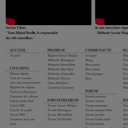
Service Client
ils ont réussi leur rég
"Jean-Michel Berille, le responsable
- Méthode Savoir Maig
des télé-conseillers."
ACCUEIL
PREMIUM
COMMUNAUTÉ
RU
Accueil
Régime Savoir Maigrir
Groupes
Min
Méthode Montignac
Blogs
Nut
Méthode MentalSlim
Rencontres
Cui
COACHING
Méthode Slim Data
Bons plans
Psy
Menus régime
Méthodes Naturelles
Témoignages
For
Liste de courses
Méthode Chrono-
Quiz
Gro
Suivi des mensurations
Géno-Nutrition
Ma
Réglette de régime
Coaching Grossesse
Bea
FORUM
Exercices physiques
Compteur de calories
Forum minceur
FORUM PREMIUM
DO
Calcul poids idéal
Forum cuisine
Calcul IMC
Forum Savoir Maigrir
Forum grossesse
Dos
Courbe de poids
Forum Montignac
Forum maman bébé
Dos
Calcul IMG
Forum MentalSlim
Forum psycho
Dos
Grossesse mois par
Forum SLIM data
Forum forme santé
Dos
mois
Forum beauté
san