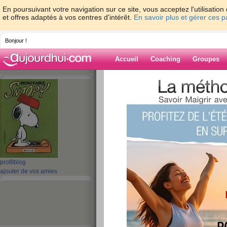
En poursuivant votre navigation sur ce site, vous acceptez l'utilisati
et offres adaptés à vos centres d'intérêt.
En savoir plus et gérer ces 
Bonjour !
Accueil
Coaching
Groupes
Accueil
>
espaces
>
mamymone
> Je ne v
Blog de mamy
aide blog
Je ne vois plus le 
publié le 25/10/2011 à 19:31
profil
blog
ajouter de vos amies
Bonjour tout le monde!
Je vous ai oubliés, mais non....j'ai pas pris le temps, c'e
Je suis occupée à nager...et j'essaye en vain de tenir la 