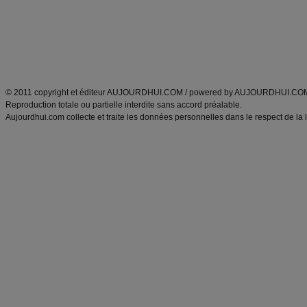
Tags
:
ventre plat
|
maigrir des fesses
|
abdominaux
|
régime américain
|
régime mayo
|
Découvrez aussi
:
exercices abdominaux
|
recette wok
|
ANXA Partenaires
:
Recette
de cuisine |
Recette cuisine
|
© 2011 copyright et éditeur AUJOURDHUI.COM / powered by AUJOURDHUI.CO
Reproduction totale ou partielle interdite sans accord préalable.
Aujourdhui.com collecte et traite les données personnelles dans le respect de la 