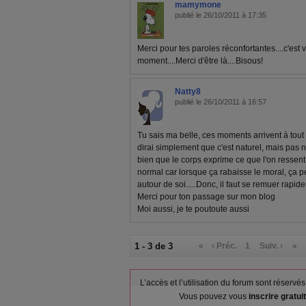
mamymone
publié le 26/10/2011 à 17:35
Merci pour tes paroles réconfortantes....c'est v
moment....Merci d'être là....Bisous!
Natty8
publié le 26/10/2011 à 16:57
Tu sais ma belle, ces moments arrivent à tout
dirai simplement que c'est naturel, mais pas no
bien que le corps exprime ce que l'on ressent
normal car lorsque ça rabaisse le moral, ça p
autour de soi.....Donc, il faut se remuer rapid
Merci pour ton passage sur mon blog
Moi aussi, je te poutoute aussi
1 - 3 de 3
«
‹ Préc.
1
Suiv. ›
»
L’accès et l’utilisation du forum sont réser
Vous pouvez vous
inscrire gratu