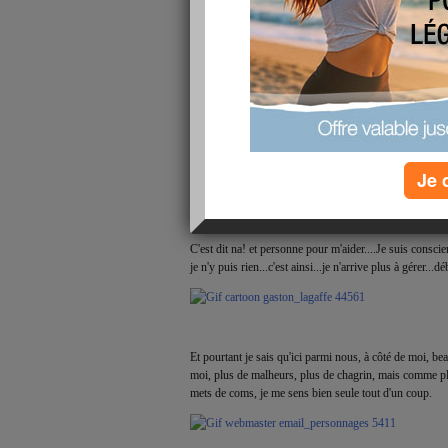
En plus, même s'il fait beau ces derniers temps, l'hiver
pas très top...
En fait, je n'arrive plus à structurer mes journées, à fair
dans les temps qu'il faut et je suis noyéeeeeeeeeeeeeee
Je 
C'est dit na! et personne pour m'aider....Je suis conscie
je n'y puis rien...c'est ainsi...je n'arrive plus à gérer..
Et pourtant je sais qu'ici parmi nous, à côté de moi, b
moi, plus de malheurs, plus de chagrin, mais comme pl
mets de coms, je me sens bien seule tout d'un coup.