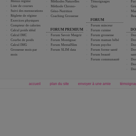
Menus régime
Méthodes Naturelles
Témoignages
For
Liste de courses
Méthode Chrono-
Quiz
Gro
Suivi des mensurations
Géno-Nutrition
Ma
Réglette de régime
Coaching Grossesse
Bea
FORUM
Exercices physiques
Compteur de calories
Forum minceur
FORUM PREMIUM
DO
Calcul poids idéal
Forum cuisine
Calcul IMC
Forum Savoir Maigrir
Forum grossesse
Dos
Courbe de poids
Forum Montignac
Forum maman bébé
Dos
Calcul IMG
Forum MentalSlim
Forum psycho
Dos
Grossesse mois par
Forum SLIM data
Forum forme santé
Dos
mois
Forum beauté
san
Forum communauté
Dos
Dos
Dos
accueil
plan du site
envoyer à une amie
témoigna
Forum minceur
Forum cuisine
Commencer un régime
boissons, vins et cocktails
Alimentation équilibrée et nutrition
astuces et bons plans
Minceur
Recette cuisine
exercices physiques
recette facile
produits minceur
Recette poulet