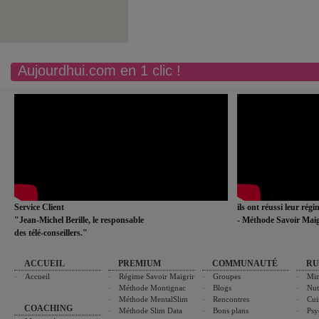
Aujourdhui.com en 1 clic !
Service Client
ils ont réussi leur rég
"Jean-Michel Berille, le responsable
- Méthode Savoir Maig
des télé-conseillers."
ACCUEIL
PREMIUM
COMMUNAUTÉ
RU
Accueil
Régime Savoir Maigrir
Groupes
Min
Méthode Montignac
Blogs
Nut
Méthode MentalSlim
Rencontres
Cui
COACHING
Méthode Slim Data
Bons plans
Psy