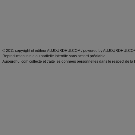
exercices physiques
recette facile
produits minceur
Recette poulet
Tags
:
ventre plat
|
maigrir des fesses
|
abdominaux
|
régime américain
|
régime mayo
|
Découvrez aussi
:
exercices abdominaux
|
recette wok
|
ANXA Partenaires
:
Recette
de cuisine |
Recette cuisine
|
© 2011 copyright et éditeur AUJOURDHUI.COM / powered by AUJOURDHUI.CO
Reproduction totale ou partielle interdite sans accord préalable.
Aujourdhui.com collecte et traite les données personnelles dans le respect de la 