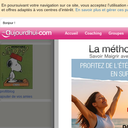
En poursuivant votre navigation sur ce site, vous acceptez l'utilisati
et offres adaptés à vos centres d'intérêt.
En savoir plus et gérer ces 
Bonjour !
Accueil
Coaching
Groupes
Accueil
>
espaces
>
mamymone
> Rien ne 
Blog de mamy
aide blog
Rien ne va plus, fa
jeux!!!!!
profil
blog
ajouter de vos amies
publié le 04/07/2009 à 10:54