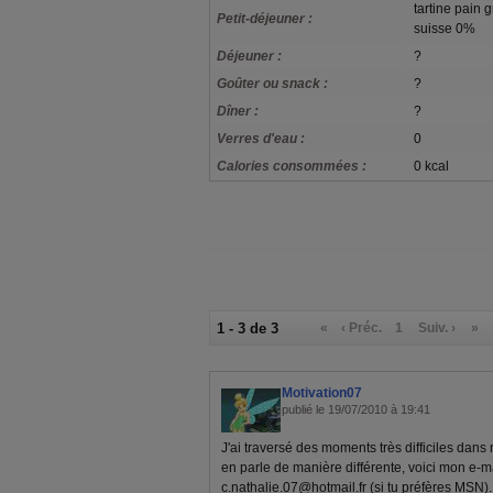
tartine pain gr
Petit-déjeuner :
suisse 0%
Déjeuner :
?
Goûter ou snack :
?
Dîner :
?
Verres d'eau :
0
Calories consommées :
0 kcal
1 - 3 de 3
«
‹ Préc.
1
Suiv. ›
»
Motivation07
publié le 19/07/2010 à 19:41
J'ai traversé des moments très difficiles dans m
en parle de manière différente, voici mon e-ma
c.nathalie.07@hotmail.fr
(si tu préfères MSN)..