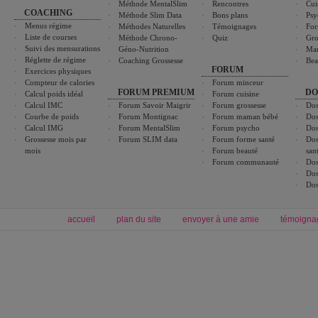
Méthode MentalSlim
Rencontres
Cui
COACHING
Méthode Slim Data
Bons plans
Psy
Menus régime
Méthodes Naturelles
Témoignages
For
Liste de courses
Méthode Chrono-
Quiz
Gro
Suivi des mensurations
Géno-Nutrition
Ma
Réglette de régime
Coaching Grossesse
Bea
FORUM
Exercices physiques
Compteur de calories
Forum minceur
FORUM PREMIUM
DO
Calcul poids idéal
Forum cuisine
Calcul IMC
Forum Savoir Maigrir
Forum grossesse
Dos
Courbe de poids
Forum Montignac
Forum maman bébé
Dos
Calcul IMG
Forum MentalSlim
Forum psycho
Dos
Grossesse mois par
Forum SLIM data
Forum forme santé
Dos
mois
Forum beauté
san
Forum communauté
Dos
Dos
Dos
accueil
plan du site
envoyer à une amie
témoigna
Forum minceur
Forum cuisine
Commencer un régime
boissons, vins et cocktails
Alimentation équilibrée et nutrition
astuces et bons plans
Minceur
Recette cuisine