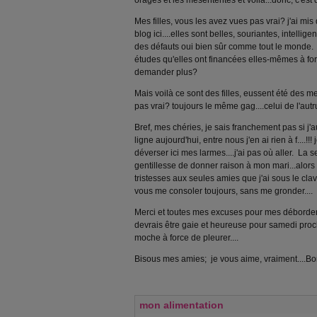
orages et les mésententes et voilà...donc, c'est
Mes filles, vous les avez vues pas vrai? j'ai mi
blog ici....elles sont belles, souriantes, intellig
des défauts oui bien sûr comme tout le monde. 
études qu'elles ont financées elles-mêmes à forc
demander plus?
Mais voilà ce sont des filles, eussent été des me
pas vrai? toujours le même gag....celui de l'autru
Bref, mes chéries, je sais franchement pas si j'
ligne aujourd'hui, entre nous j'en ai rien à f....!!!
déverser ici mes larmes....j'ai pas où aller. La se
gentillesse de donner raison à mon mari...alors
tristesses aux seules amies que j'ai sous le clav
vous me consoler toujours, sans me gronder....
Merci et toutes mes excuses pour mes débordeme
devrais être gaie et heureuse pour samedi proch
moche à force de pleurer....
Bisous mes amies; je vous aime, vraiment....Bon
mon alimentation