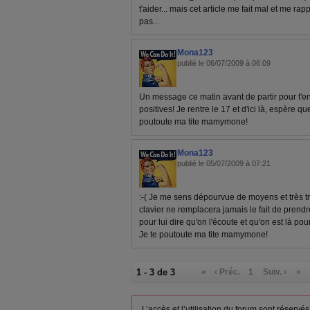
t'aider... mais cet article me fait mal et me rap
pas...
Mona123
publié le 06/07/2009 à 06:09
Un message ce matin avant de partir pour t'
positives! Je rentre le 17 et d'ici là, espère qu
poutoute ma tite mamymone!
Mona123
publié le 05/07/2009 à 07:21
:-( Je me sens dépourvue de moyens et très tri
clavier ne remplacera jamais le fait de prend
pour lui dire qu'on l'écoute et qu'on est là pour 
Je te poutoute ma tite mamymone!
1 - 3 de 3
«
‹ Préc.
1
Suiv. ›
»
L’accès et l’utilisation du forum sont réser