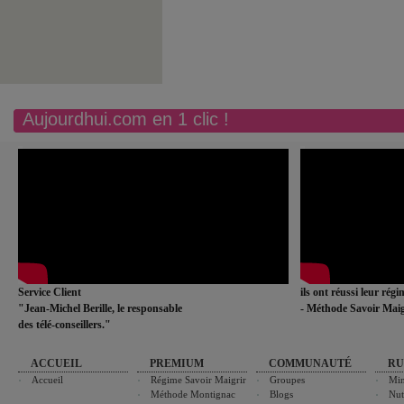
Aujourdhui.com en 1 clic !
Service Client
ils ont réussi leur rég
"Jean-Michel Berille, le responsable
- Méthode Savoir Maig
des télé-conseillers."
ACCUEIL
PREMIUM
COMMUNAUTÉ
RU
Accueil
Régime Savoir Maigrir
Groupes
Min
Méthode Montignac
Blogs
Nut