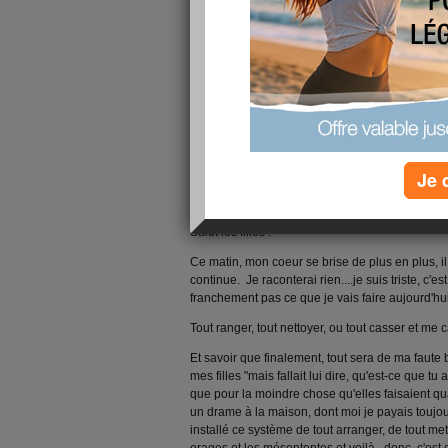
Je 
Salut les filles !
Ce matin, mon coeur se brise de plus en plus, il 
continue. Je raconterai rien....je suis triste, c'est 
franchement pas ce que je vais faire aujourd'hui
Tout ranger, tout nettoyer, ou tout casser et me 
Et savoir que finalement, tout sera de ma faute 
mes filles "mais fallait lui dire, qu'est-ce que t
que pour la moindre chose qu'elles faisaient quan
un drame à la maison, dont moi je payais toujour
installé ce système de tout arranger, de tout met