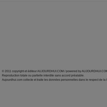
Forum minceur
Forum cuisine
Commencer un régime
boissons, vins et cocktails
Alimentation équilibrée et nutrition
astuces et bons plans
Minceur
Recette cuisine
exercices physiques
recette facile
produits minceur
Recette poulet
Tags
:
ventre plat
|
maigrir des fesses
|
abdominaux
|
régime américain
|
régime mayo
|
Découvrez aussi
:
exercices abdominaux
|
recette wok
|
ANXA Partenaires
:
Recette
de cuisine |
Recette cuisine
|
© 2011 copyright et éditeur AUJOURDHUI.COM / powered by AUJOURDHUI.CO
Reproduction totale ou partielle interdite sans accord préalable.
Aujourdhui.com collecte et traite les données personnelles dans le respect de la 