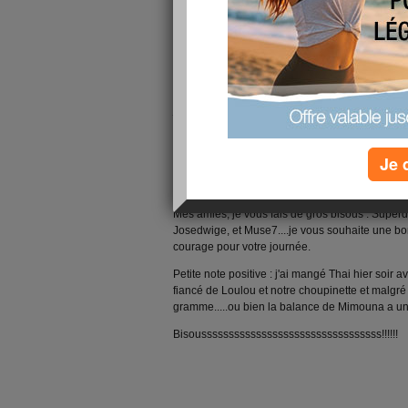
Salut les filles!
J'avais déjà rédigé mon article plus tôt ce mati
l'illuminer, je l'ai perdu....Bien fait pour moi!
Rien de très spécial : comme j'ai essayé de dé
je n'ai réussi qu'a augmenter la quantité de gla
Conclusion : c'est sous un soleil bruxellois que
apparemment du soleil dehors, mon lundi ne s
Je 
(j'espère n'avoir pas mis trop ou trop peu de "L"
moins....keske sa va changer disait l'autre..?
Mes amies, je vous fais de gros bisous : Supe
Josedwige, et Muse7....je vous souhaite une b
courage pour votre journée.
Petite note positive : j'ai mangé Thai hier soir a
fiancé de Loulou et notre choupinette et malgré l
gramme.....ou bien la balance de Mimouna a un
Bisousssssssssssssssssssssssssssssssss!!!!!!