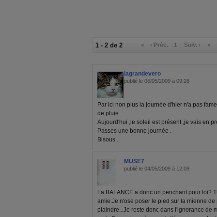
1 - 2 de 2
«
‹ Préc.
1
Suiv. ›
»
lagrandevero
publié le 06/05/2009 à 09:28
Par ici non plus la journée d'hier n'a pas fame
de pluie .
Aujourd'hui ,le soleil est présent ,je vais en pro
Passes une bonne journée .
Bisous .
MUSE7
publié le 04/05/2009 à 12:09
La BALANCE a donc un penchant pour toi? T
amie.Je n'ose poser le pied sur la mienne de 
plaindre...Je reste donc dans l'ignorance de