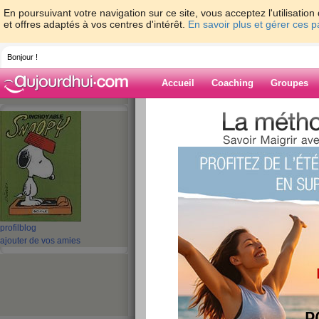
En poursuivant votre navigation sur ce site, vous acceptez l'utilisati
et offres adaptés à vos centres d'intérêt.
En savoir plus et gérer ces 
Bonjour !
Accueil
Coaching
Groupes
Accueil
>
espaces
>
mamymone
> Lundi 
Blog de mamy
aide blog
Lundi au soleil?
publié le 04/05/2009 à 10:36
profil
blog
ajouter de vos amies