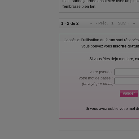
moi ..Bonne journée ensoleilée avec un plusieu
t'embrasse bien fort
1 - 2 de 2
«
‹ Préc.
1
Suiv. ›
»
L’accès et l’utilisation du forum sont réser
Vous pouvez vous
inscrire gratu
Si vous êtes déjà membre, co
votre pseudo :
votre mot de passe :
(envoyé par email)
Si vous avez oublié votre mot 