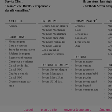
Service Client
ils ont réussi leur rég
"Jean-Michel Berille, le responsable
- Méthode Savoir Maig
des télé-conseillers."
ACCUEIL
PREMIUM
COMMUNAUTÉ
RU
Accueil
Régime Savoir Maigrir
Groupes
Min
Méthode Montignac
Blogs
Nut
Méthode MentalSlim
Rencontres
Cui
COACHING
Méthode Slim Data
Bons plans
Psy
Menus régime
Méthodes Naturelles
Témoignages
For
Liste de courses
Méthode Chrono-
Quiz
Gro
Suivi des mensurations
Géno-Nutrition
Ma
Réglette de régime
Coaching Grossesse
Bea
FORUM
Exercices physiques
Compteur de calories
Forum minceur
FORUM PREMIUM
DO
Calcul poids idéal
Forum cuisine
Calcul IMC
Forum Savoir Maigrir
Forum grossesse
Dos
Courbe de poids
Forum Montignac
Forum maman bébé
Dos
Calcul IMG
Forum MentalSlim
Forum psycho
Dos
Grossesse mois par
Forum SLIM data
Forum forme santé
Dos
mois
Forum beauté
san
Forum communauté
Dos
Dos
Dos
accueil
plan du site
envoyer à une amie
témoigna