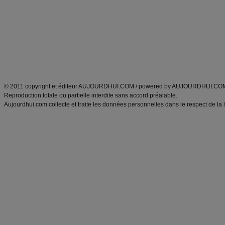
exercices physiques
recette facile
produits minceur
Recette poulet
Tags
:
ventre plat
|
maigrir des fesses
|
abdominaux
|
régime américain
|
régime mayo
|
Découvrez aussi
:
exercices abdominaux
|
recette wok
|
ANXA Partenaires
:
Recette
de cuisine |
Recette cuisine
|
© 2011 copyright et éditeur AUJOURDHUI.COM / powered by AUJOURDHUI.CO
Reproduction totale ou partielle interdite sans accord préalable.
Aujourdhui.com collecte et traite les données personnelles dans le respect de la 