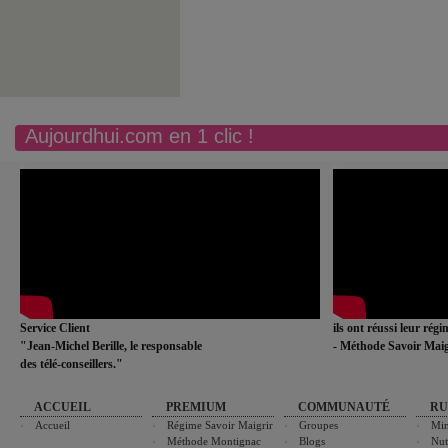
Aujourdhui.com en 1 clic !
Service Client
ils ont réussi leur rég
"Jean-Michel Berille, le responsable
- Méthode Savoir Maig
des télé-conseillers."
ACCUEIL
PREMIUM
COMMUNAUTÉ
RU
Accueil
Régime Savoir Maigrir
Groupes
Min
Méthode Montignac
Blogs
Nut