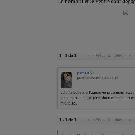
Le nombril et le ventre sont dégag
1 - 1 de 1
«
‹ Préc.
1
Suiv. ›
»
pamela57
publié le 05/08/2008 à 17:32
salut la belle moi l'aquagym je connais mais 
seulement la ou j'ai pied sinon on me retrouve
midi bisou
1 - 1 de 1
«
‹ Préc.
1
Suiv. ›
»