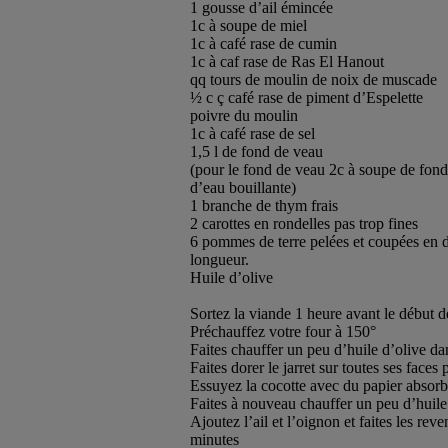
1 gousse d’ail émincée
1c à soupe de miel
1c à café rase de cumin
1c à caf rase de Ras El Hanout
qq tours de moulin de noix de muscade
½ c ç café rase de piment d’Espelette
poivre du moulin
1c à café rase de sel
1,5 l de fond de veau
(pour le fond de veau 2c à soupe de fond
d’eau bouillante)
1 branche de thym frais
2 carottes en rondelles pas trop fines
6 pommes de terre pelées et coupées en d
longueur.
Huile d’olive
Sortez la viande 1 heure avant le début de
Préchauffez votre four à 150°
Faites chauffer un peu d’huile d’olive da
Faites dorer le jarret sur toutes ses faces 
Essuyez la cocotte avec du papier absorb
Faites à nouveau chauffer un peu d’huile
Ajoutez l’ail et l’oignon et faites les rev
minutes