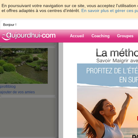
En poursuivant votre navigation sur ce site, vous acceptez l'utilisati
et offres adaptés à vos centres d'intérêt.
En savoir plus et gérer ces 
Bonjour !
Accueil
Coaching
Groupes
Accueil
>
espaces
>
mamykiki
> VISITE
Blog de mamyki
aide blog
VISITE
profil
blog
ajouter de vos amies
publié le 05/08/2008 à 10:35
Découvrez
Georges M