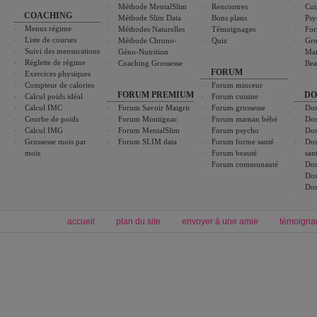
Méthode MentalSlim
Rencontres
Cui
COACHING
Méthode Slim Data
Bons plans
Psy
Menus régime
Méthodes Naturelles
Témoignages
For
Liste de courses
Méthode Chrono-
Quiz
Gro
Suivi des mensurations
Géno-Nutrition
Ma
Réglette de régime
Coaching Grossesse
Bea
FORUM
Exercices physiques
Compteur de calories
Forum minceur
FORUM PREMIUM
DO
Calcul poids idéal
Forum cuisine
Calcul IMC
Forum Savoir Maigrir
Forum grossesse
Dos
Courbe de poids
Forum Montignac
Forum maman bébé
Dos
Calcul IMG
Forum MentalSlim
Forum psycho
Dos
Grossesse mois par
Forum SLIM data
Forum forme santé
Dos
mois
Forum beauté
san
Forum communauté
Dos
Dos
Dos
accueil
plan du site
envoyer à une amie
témoigna
Forum minceur
Forum cuisine
Commencer un régime
boissons, vins et cocktails
Alimentation équilibrée et nutrition
astuces et bons plans
Minceur
Recette cuisine