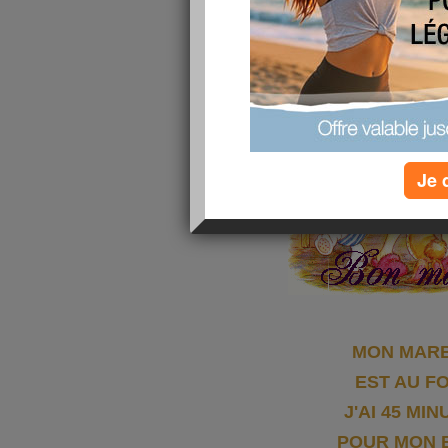
Je 
MON MAR
EST AU F
J'AI 45 MI
POUR MON 