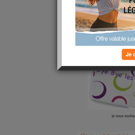
je suis fière de
-700grs cette se
plus que 1kg et je passe e
c'est super ! !
Je 
je vous souha