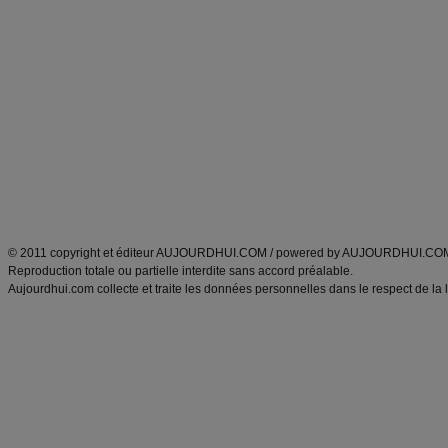
Commencer un régime
boissons, vins et cocktails
Alimentation équilibrée et nutrition
astuces et bons plans
Minceur
Recette cuisine
exercices physiques
recette facile
produits minceur
Recette poulet
Tags
:
ventre plat
|
maigrir des fesses
|
abdominaux
|
régime américain
|
régime mayo
|
Découvrez aussi
:
exercices abdominaux
|
recette wok
|
ANXA Partenaires
:
Recette
de cuisine |
Recette cuisine
|
© 2011 copyright et éditeur AUJOURDHUI.COM / powered by AUJOURDHUI.CO
Reproduction totale ou partielle interdite sans accord préalable.
Aujourdhui.com collecte et traite les données personnelles dans le respect de la 