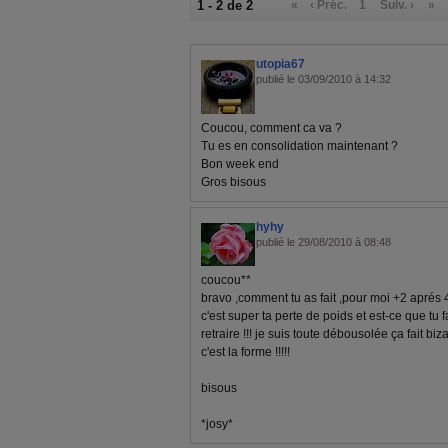
1 - 2 de 2
«
‹ Préc.
1
Suiv. ›
»
utopia67
publié le 03/09/2010 à 14:32
Coucou, comment ca va ?
Tu es en consolidation maintenant ?
Bon week end
Gros bisous
hyhy
publié le 29/08/2010 à 08:48
coucou**
bravo ,comment tu as fait ,pour moi +2 aprés
c'est super ta perte de poids et est-ce que tu f
retraire !!! je suis toute débousolée ça fait bi
c'est la forme !!!!!
bisous
*josy*