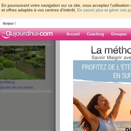
En poursuivant votre navigation sur ce site, vous acceptez l'utilisati
et offres adaptés à vos centres d'intérêt.
En savoir plus et gérer ces 
Bonjour !
Accueil
Coaching
Groupes
Accueil
>
espaces
>
mamykiki
> jour de 
Blog de mamyki
aide blog
jour de pesée
profil
blog
ajouter de vos amies
publié le 28/08/2010 à 08:10
coucou,