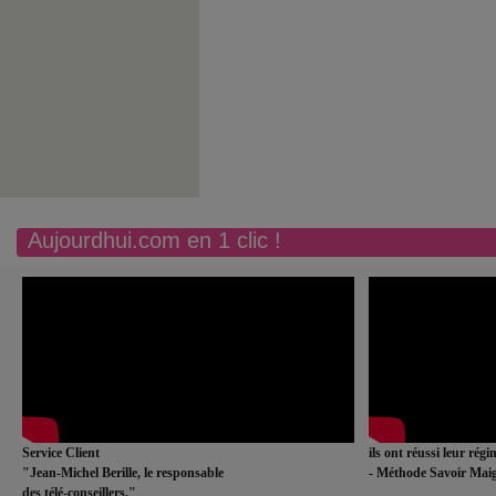
Aujourdhui.com en 1 clic !
Service Client
ils ont réussi leur rég
"Jean-Michel Berille, le responsable
- Méthode Savoir Maig
des télé-conseillers."