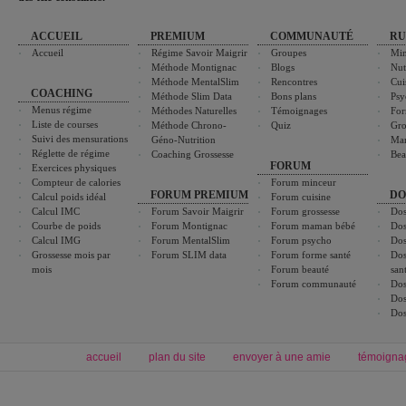
ACCUEIL
PREMIUM
COMMUNAUTÉ
RU
Accueil
Régime Savoir Maigrir
Groupes
Min
Méthode Montignac
Blogs
Nut
Méthode MentalSlim
Rencontres
Cui
COACHING
Méthode Slim Data
Bons plans
Psy
Menus régime
Méthodes Naturelles
Témoignages
For
Liste de courses
Méthode Chrono-
Quiz
Gro
Suivi des mensurations
Géno-Nutrition
Ma
Réglette de régime
Coaching Grossesse
Bea
FORUM
Exercices physiques
Compteur de calories
Forum minceur
FORUM PREMIUM
DO
Calcul poids idéal
Forum cuisine
Calcul IMC
Forum Savoir Maigrir
Forum grossesse
Dos
Courbe de poids
Forum Montignac
Forum maman bébé
Dos
Calcul IMG
Forum MentalSlim
Forum psycho
Dos
Grossesse mois par
Forum SLIM data
Forum forme santé
Dos
mois
Forum beauté
san
Forum communauté
Dos
Dos
Dos
accueil
plan du site
envoyer à une amie
témoigna
Forum minceur
Forum cuisine