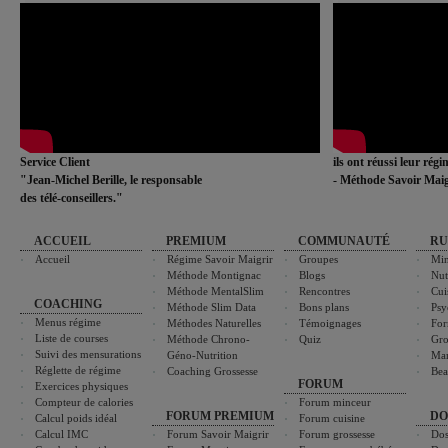
Service Client
ils ont réussi leur rég
"Jean-Michel Berille, le responsable
- Méthode Savoir Maig
des télé-conseillers."
ACCUEIL
PREMIUM
COMMUNAUTÉ
RU
Accueil
Régime Savoir Maigrir
Groupes
Min
Méthode Montignac
Blogs
Nut
Méthode MentalSlim
Rencontres
Cui
COACHING
Méthode Slim Data
Bons plans
Psy
Menus régime
Méthodes Naturelles
Témoignages
For
Liste de courses
Méthode Chrono-
Quiz
Gro
Suivi des mensurations
Géno-Nutrition
Ma
Réglette de régime
Coaching Grossesse
Bea
FORUM
Exercices physiques
Compteur de calories
Forum minceur
FORUM PREMIUM
DO
Calcul poids idéal
Forum cuisine
Calcul IMC
Forum Savoir Maigrir
Forum grossesse
Dos