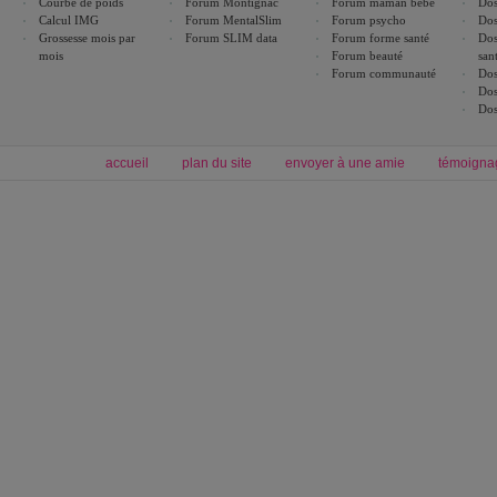
Courbe de poids
Forum Montignac
Forum maman bébé
Dos
Calcul IMG
Forum MentalSlim
Forum psycho
Dos
Grossesse mois par
Forum SLIM data
Forum forme santé
Dos
mois
Forum beauté
san
Forum communauté
Dos
Dos
Dos
accueil
plan du site
envoyer à une amie
témoigna
Forum minceur
Forum cuisine
Commencer un régime
boissons, vins et cocktails
Alimentation équilibrée et nutrition
astuces et bons plans
Minceur
Recette cuisine
exercices physiques
recette facile
produits minceur
Recette poulet
Tags
:
ventre plat
|
maigrir des fesses
|
abdominaux
|
régime américain
|
régime mayo
|
Découvrez aussi
:
exercices abdominaux
|
recette wok
|
ANXA Partenaires
:
Recette
de cuisine |
Recette cuisine
|