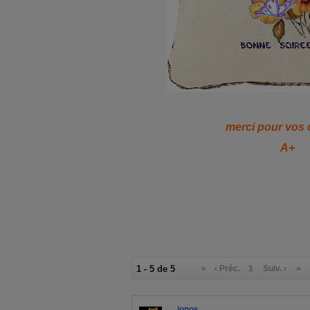
merci pour vos
A+
1 - 5 de 5
«
‹ Préc.
1
Suiv. ›
»
jonos