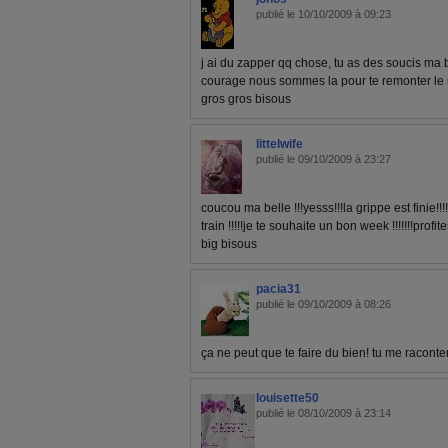
publié le 10/10/2009 à 09:23
j ai du zapper qq chose, tu as des soucis ma 
courage nous sommes la pour te remonter le
gros gros bisous
littelwife
publié le 09/10/2009 à 23:27
coucou ma belle !!!yesss!!!la grippe est finie!!
train !!!!!je te souhaite un bon week !!!!!!!profi
big bisous
pacia31
publié le 09/10/2009 à 08:26
ça ne peut que te faire du bien! tu me raconte
louisette50
publié le 08/10/2009 à 23:14