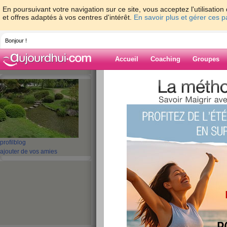
En poursuivant votre navigation sur ce site, vous acceptez l'utilisati
et offres adaptés à vos centres d'intérêt.
En savoir plus et gérer ces 
Bonjour !
Accueil
Coaching
Groupes
Accueil
>
espaces
>
mamykiki
> Quizz: 10
A
Blog de mamyki
aide blog
profil
blog
Quizz: 10 précauti
ajouter de vos amies
la grippe A
publié le 08/10/2009 à 17:59