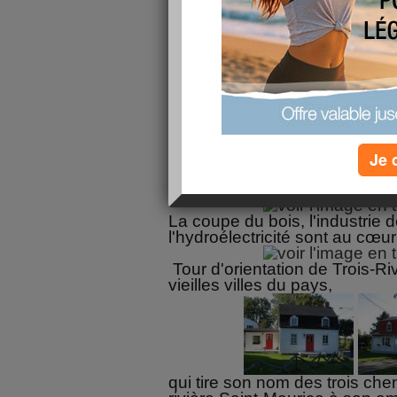
voici la suite 
de mes vac
Septembre 
Région de Québec
Petit déjeuner.
Trajet vers la région d
Je 
Cette région est l'une des pre
industrialisée.
La coupe du bois, l'industrie 
l'hydroélectricité sont au cœur 
Tour d'orientation de Trois-Riv
vieilles villes du pays,
qui tire son nom des trois ch