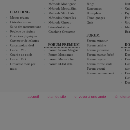
Méthode Montignac
Blogs
Nut
Méthode MentalSlim
Rencontres
Cui
COACHING
Méthode Slim Data
Bons plans
Psy
Menus régime
Méthodes Naturelles
Témoignages
For
Liste de courses
Méthode Chrono-
Quiz
Gro
Suivi des mensurations
Géno-Nutrition
Ma
Réglette de régime
Coaching Grossesse
Bea
FORUM
Exercices physiques
Compteur de calories
Forum minceur
FORUM PREMIUM
DO
Calcul poids idéal
Forum cuisine
Calcul IMC
Forum Savoir Maigrir
Forum grossesse
Dos
Courbe de poids
Forum Montignac
Forum maman bébé
Dos
Calcul IMG
Forum MentalSlim
Forum psycho
Dos
Grossesse mois par
Forum SLIM data
Forum forme santé
Dos
mois
Forum beauté
san
Forum communauté
Dos
Dos
Dos
accueil
plan du site
envoyer à une amie
témoigna
Forum minceur
Forum cuisine
Commencer un régime
boissons, vins et cocktails
Alimentation équilibrée et nutrition
astuces et bons plans