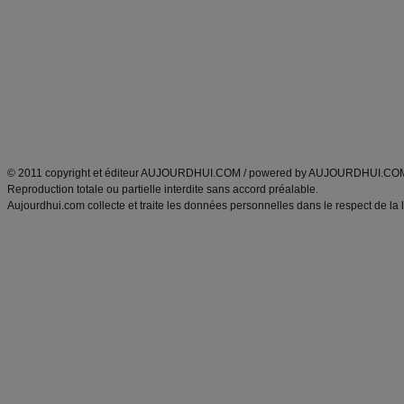
Minceur
Recette cuisine
exercices physiques
recette facile
produits minceur
Recette poulet
Tags
:
ventre plat
|
maigrir des fesses
|
abdominaux
|
régime américain
|
régime mayo
|
Découvrez aussi
:
exercices abdominaux
|
recette wok
|
ANXA Partenaires
:
Recette
de cuisine |
Recette cuisine
|
© 2011 copyright et éditeur AUJOURDHUI.COM / powered by AUJOURDHUI.CO
Reproduction totale ou partielle interdite sans accord préalable.
Aujourdhui.com collecte et traite les données personnelles dans le respect de la 