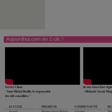
Aujourdhui.com en 1 clic !
Service Client
ils ont réussi leur rég
"Jean-Michel Berille, le responsable
- Méthode Savoir Maig
des télé-conseillers."
ACCUEIL
PREMIUM
COMMUNAUTÉ
RU
Accueil
Régime Savoir Maigrir
Groupes
Min