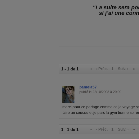
"La suite sera p
si j’ai une con
1 - 1 de 1
«
‹ Préc.
1
Suiv. ›
»
pamela57
publié le 22/10/2008 à 20:09
merci pour ce partage comme ca je voyage sa
faire un coucou et je pars la gym bonne soire
1 - 1 de 1
«
‹ Préc.
1
Suiv. ›
»