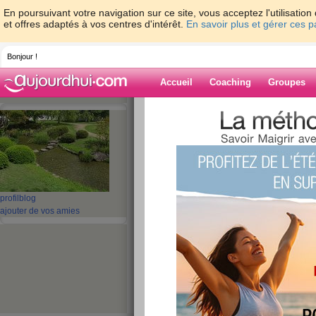
En poursuivant votre navigation sur ce site, vous acceptez l'utilisati
et offres adaptés à vos centres d'intérêt.
En savoir plus et gérer ces 
Bonjour !
Accueil
Coaching
Groupes
Accueil
>
espaces
>
mamykiki
> suite de
Blog de mamyki
aide blog
suite de mes vaca
profil
blog
ajouter de vos amies
publié le 22/10/2008 à 14:34
Découvrez
Quintin Gutierr
comme pro