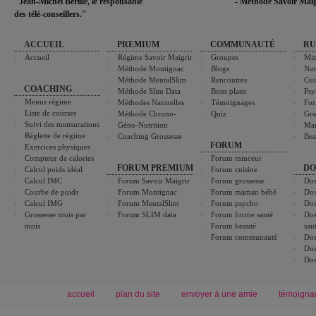
"Jean-Michel Berille, le responsable
- Méthode Savoir Maig
des télé-conseillers."
ACCUEIL
PREMIUM
COMMUNAUTÉ
RU
Accueil
Régime Savoir Maigrir
Groupes
Min
Méthode Montignac
Blogs
Nut
Méthode MentalSlim
Rencontres
Cui
COACHING
Méthode Slim Data
Bons plans
Psy
Menus régime
Méthodes Naturelles
Témoignages
For
Liste de courses
Méthode Chrono-
Quiz
Gro
Suivi des mensurations
Géno-Nutrition
Ma
Réglette de régime
Coaching Grossesse
Bea
FORUM
Exercices physiques
Compteur de calories
Forum minceur
FORUM PREMIUM
DO
Calcul poids idéal
Forum cuisine
Calcul IMC
Forum Savoir Maigrir
Forum grossesse
Dos
Courbe de poids
Forum Montignac
Forum maman bébé
Dos
Calcul IMG
Forum MentalSlim
Forum psycho
Dos
Grossesse mois par
Forum SLIM data
Forum forme santé
Dos
mois
Forum beauté
san
Forum communauté
Dos
Dos
Dos
accueil
plan du site
envoyer à une amie
témoigna