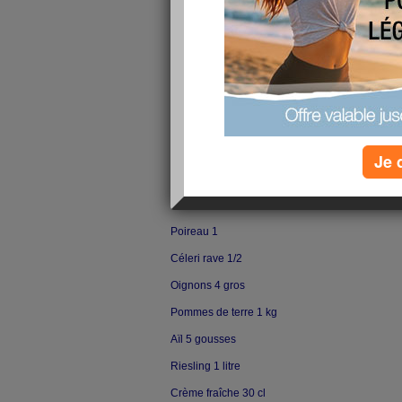
voici ma première :
Bæckeofe de lapin au Riesling et à la crème de
Lapins
2
Je 
Navets
4
Carottes
4
Poireau
1
Céleri rave
1/2
Oignons
4 gros
Pommes de terre
1 kg
Aïl
5 gousses
Riesling
1 litre
Crème fraîche
30 cl