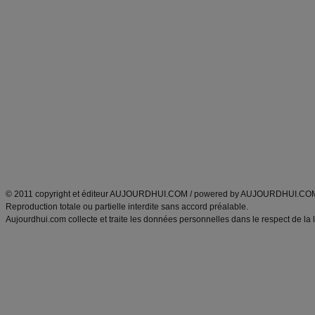
Forum minceur
Forum cuisine
Commencer un régime
boissons, vins et cocktails
Alimentation équilibrée et nutrition
astuces et bons plans
Minceur
Recette cuisine
exercices physiques
recette facile
produits minceur
Recette poulet
Tags
:
ventre plat
|
maigrir des fesses
|
abdominaux
|
régime américain
|
régime mayo
|
Découvrez aussi
:
exercices abdominaux
|
recette wok
|
ANXA Partenaires
:
Recette
de cuisine |
Recette cuisine
|
© 2011 copyright et éditeur AUJOURDHUI.COM / powered by AUJOURDHUI.CO
Reproduction totale ou partielle interdite sans accord préalable.
Aujourdhui.com collecte et traite les données personnelles dans le respect de la 