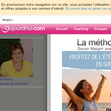
En poursuivant votre navigation sur ce site, vous acceptez l'utilisati
et offres adaptés à vos centres d'intérêt.
En savoir plus et gérer ces 
Bonjour !
Accueil
Coaching
Groupes
Accueil
>
espaces
>
Mamouzette
> Bæckeo
crème de romarin
Blog de Mamouz
aide blog
Bæckeofe de lapin 
profil
blog
à la crème de roma
ajouter de vos amies
publié le 23/05/2008 à 17:43
Lyndatan a organiser une semaine a