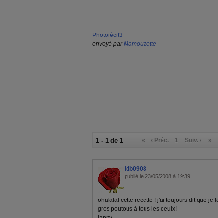
Photorécit3
envoyé par
Mamouzette
1 - 1 de 1
«
‹ Préc.
1
Suiv. ›
»
ldb0908
publié le 23/05/2008 à 19:39
ohalalal cette recette ! j'ai toujours dit que je la 
gros poutous à tous les deuix!
janny