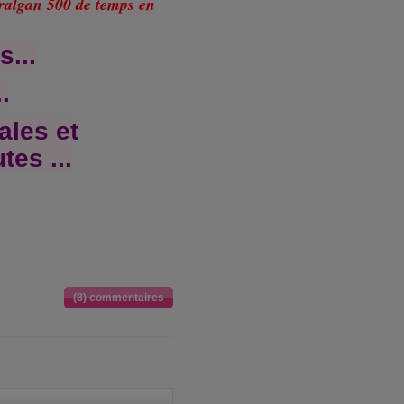
ralgan 500 de temps en
...
.
ales et
tes ...
(8) commentaires