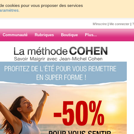
on de cookies pour vous proposer des services
paramètres.
M'inscrire
|
Me connecter
|
?
Communauté
Rubriques
Boutique
Plus...
T LA A SON TOUR !!!
r8
ON TOUR !!!
ARCHIVES