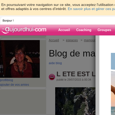
En poursuivant votre navigation sur ce site, vous acceptez l'utilisati
et offres adaptés à vos centres d'intérêt.
En savoir plus et gérer ces 
Bonjour !
Accueil
Coaching
Groupes
Accueil
>
espaces
>
mamour8
> L ETE ES
Blog de mamou
aide blog
L ETE EST LA A S
publié le 29/07/2015 à 00:34
profil
blog
ajouter de vos amies