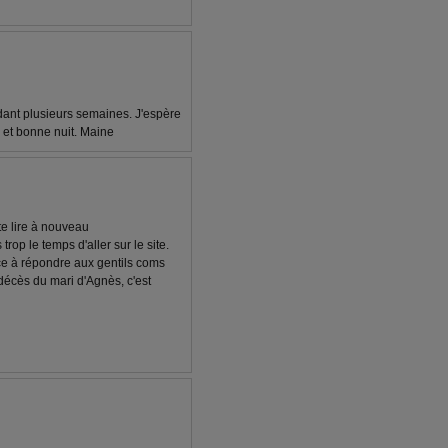
ndant plusieurs semaines. J'espère
s et bonne nuit. Maine
 te lire à nouveau
op le temps d'aller sur le site.
e à répondre aux gentils coms
 décès du mari d'Agnès, c'est