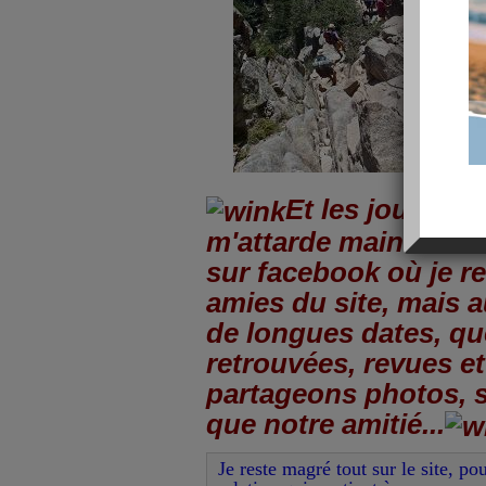
Et les jours filen
m'attarde maintenant
sur facebook où je r
amies du site, mais 
de longues dates, que
retrouvées, revues et
partageons photos, s
que notre amitié...
Je reste magré tout sur le site, po