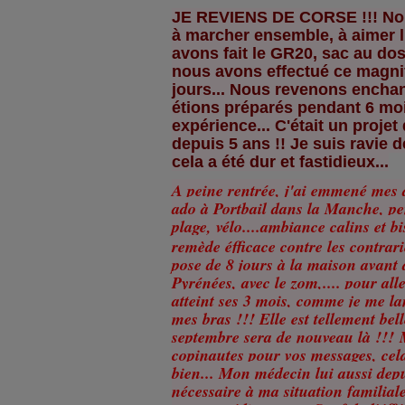
JE REVIENS DE CORSE !!! Nou
à marcher ensemble, à aimer l
avons fait le GR20, sac au dos
nous avons effectué ce magni
jours... Nous revenons enchan
étions préparés pendant 6 moi
expérience... C'était un projet
depuis 5 ans !! Je suis ravie d
cela a été dur et fastidieux...
A peine rentrée, j'ai emmené mes
ado à Portbail dans la Manche, pe
plage, vélo....ambiance calins et bi
remède éfficace contre les contrar
pose de 8 jours à la maison avant 
Pyrénées, avec le zom,.... pour all
atteint ses 3 mois, comme je me la
mes bras !!! Elle est tellement bell
septembre sera de nouveau là !!!
M
copinautes pour vos messages, cel
bien... Mon médecin lui aussi dep
nécessaire à ma situation familial