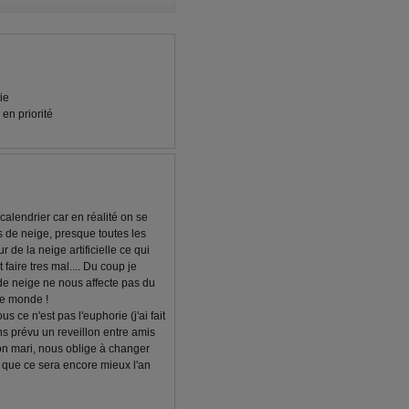
ie
en priorité
 calendrier car en réalité on se
ns de neige, presque toutes les
 de la neige artificielle ce qui
aire tres mal.... Du coup je
de neige ne nous affecte pas du
 le monde !
 ce n'est pas l'euphorie (j'ai fait
s prévu un reveillon entre amis
on mari, nous oblige à changer
s que ce sera encore mieux l'an