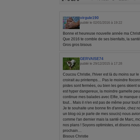
virgule190
publié le 02/01/2016 à 19:22
Bonne et heureuse nouvelle année ma Christ
Que 2016 te comble de ses bienfaits, la santé 
Gros gros bisous
GERVAISE74
publié le 29/12/2015 à 17:28
Coucou Christie, l'hiver est là du moins sur le
croirait au printemps.... Pas le moindre floco
pistes sont fermées, ou bien les gens skient sur
est hyper dangereux, la moindre gamelle peut f
continue mes balades avec Elfie, le manque 
tout... Mais il n'en est pas de même pour tout
Je te souhaite une bonne fin d'année, chez nous
un blog où je parle de mes soucis) nous avion
comme l'an dernier mais la santé de Marc, m
nos plans ! Soyons optimistes, et disons nou
prochain....
Bisous Christie