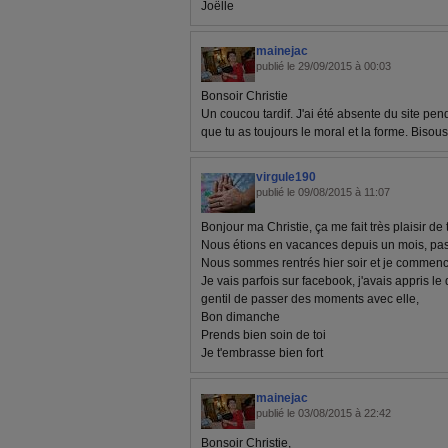
Joëlle
mainejac
publié le 29/09/2015 à 00:03
Bonsoir Christie
Un coucou tardif. J'ai été absente du site pe
que tu as toujours le moral et la forme. Bisou
virgule190
publié le 09/08/2015 à 11:07
Bonjour ma Christie, ça me fait très plaisir de
Nous étions en vacances depuis un mois, pas tr
Nous sommes rentrés hier soir et je commenc
Je vais parfois sur facebook, j'avais appris le
gentil de passer des moments avec elle,
Bon dimanche
Prends bien soin de toi
Je t'embrasse bien fort
mainejac
publié le 03/08/2015 à 22:42
Bonsoir Christie,