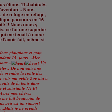
s étions 11..habitués
'aventure.. Nous
, de refuge en refuge,
fique parcours en 16
té !! Nous nous y
s, ce fut une superbe
 qui me tenait à coeur
e l'avoir fait, même si
 deux pioupious et mon
ndant 15 jours...Mer,
sous...
Un
iétés.. De nouveau une
de prendre la route des
er voir ma petite Zoé qui a
nguis de la tenir dans
e et souriante !!! Et
erci mes chères
a me fait beaucoup de
uis peu est un support
e...Mais je ne prends