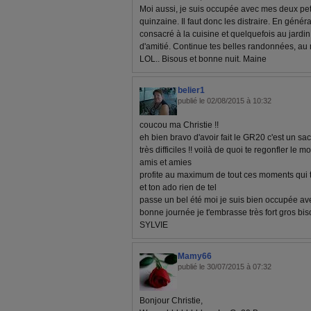
Moi aussi, je suis occupée avec mes deux petit
quinzaine. Il faut donc les distraire. En général
consacré à la cuisine et quelquefois au jardi
d'amitié. Continue tes belles randonnées, au 
LOL.. Bisous et bonne nuit. Maine
belier1
publié le 02/08/2015 à 10:32
coucou ma Christie !!
eh bien bravo d'avoir fait le GR20 c'est un 
très difficiles !! voilà de quoi te regonfler le
amis et amies
profite au maximum de tout ces moments qui te
et ton ado rien de tel
passe un bel été moi je suis bien occupée av
bonne journée je t'embrasse très fort gros bi
SYLVIE
Mamy66
publié le 30/07/2015 à 07:32
Bonjour Christie,