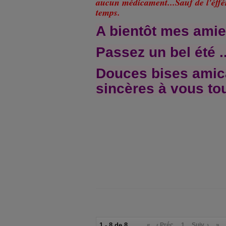
aucun médicament...Sauf de l'éffé
temps.
A bientôt mes amies
Passez un bel été ..
Douces bises amic
sincères à vous tou
1 - 8 de 8
«
‹ Préc.
1
Suiv. ›
»