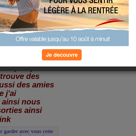
Je decouvre
t filent .... Je
 un peu plus
etrouve des
aussi des amies
 j'ai
 ainsi nous
orties ainsi
ur garder avec vous cette