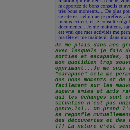
relation qui me tient à coeur, vou
m'apportez de bons conseils et ave
très bons moments.... De plus pou
ce site est celui que je préfère...j
menus ect ect, et je consulte régu
documents... Je me maintiens, sans 
est vrai que mes activités me perm
ma tête et me maintenir dans mo
Je me plais dans mes gr
avec lesquels je fais d
sorties et escapades, q
mon quotidien trop souv
opprimant...Je me suis 
"carapace" cela me perm
des bons moments et de 
facilement sur les mauv
supers amies et amis ra
qui les échanges sont e
situation n'est pas uni
genre,lol.. On prend l'
se regonfle mutuellemen
des découvertes et des 
!!!
La nature c'est sen