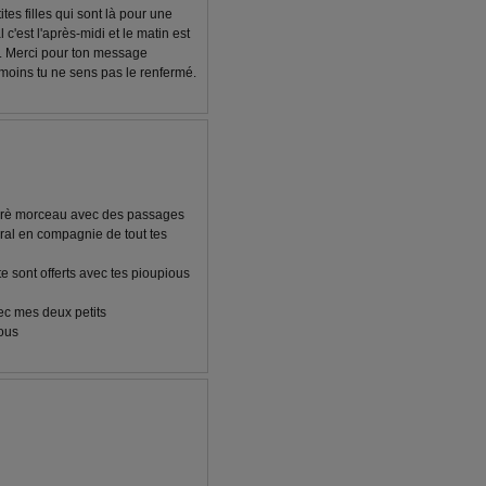
es filles qui sont là pour une
 c'est l'après-midi et le matin est
n. Merci pour ton message
moins tu ne sens pas le renfermé.
sacrè morceau avec des passages
 moral en compagnie de tout tes
 sont offerts avec tes pioupious
ec mes deux petits
sous