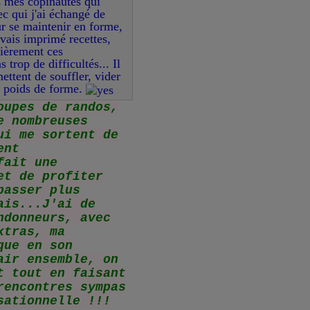
s mes copinautes qui
c qui j'ai échangé de
r se maintenir en forme,
'avais imprimé recettes,
lièrement ces
trop de difficultés... Il
ettent de souffler, vider
n poids de forme.
oupes de randos,
e nombreuses
ui me sortent de
ent
fait une
et de profiter
passer plus
ais...J'ai de
ndonneurs, avec
xtras, ma
que en son
air ensemble, on
t tout en faisant
rencontres sympas
sationnelle !!!