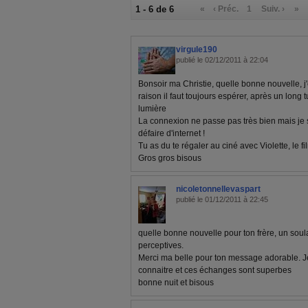
1 - 6 de 6
«
‹ Préc.
1
Suiv. ›
»
virgule190
publié le 02/12/2011 à 22:04
Bonsoir ma Christie, quelle bonne nouvelle, j
raison il faut toujours espérer, après un long t
lumière
La connexion ne passe pas très bien mais je
défaire d'internet !
Tu as du te régaler au ciné avec Violette, le f
Gros gros bisous
nicoletonnellevaspart
publié le 01/12/2011 à 22:45
quelle bonne nouvelle pour ton frère, un sou
perceptives.
Merci ma belle pour ton message adorable. J
connaitre et ces échanges sont superbes
bonne nuit et bisous