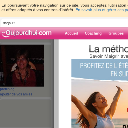
En poursuivant votre navigation sur ce site, vous acceptez l'utilisati
et offres adaptés à vos centres d'intérêt.
En savoir plus et gérer ces 
Bonjour !
Accueil
Coaching
Groupes
Accueil
>
espaces
>
mamour8
> OUFFFF
Blog de mamou
aide blog
OUFFFFFFFFFf
publié le 30/11/2011 à 11:56
profil
blog
ajouter de vos amies