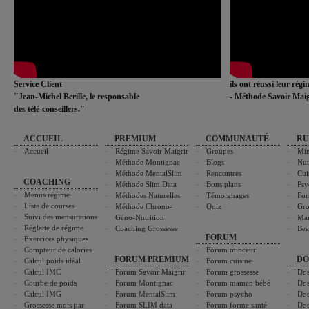
Service Client
ils ont réussi leur rég
"Jean-Michel Berille, le responsable
- Méthode Savoir Maig
des télé-conseillers."
ACCUEIL
PREMIUM
COMMUNAUTÉ
RU
Accueil
Régime Savoir Maigrir
Groupes
Min
Méthode Montignac
Blogs
Nut
Méthode MentalSlim
Rencontres
Cui
COACHING
Méthode Slim Data
Bons plans
Psy
Menus régime
Méthodes Naturelles
Témoignages
For
Liste de courses
Méthode Chrono-
Quiz
Gro
Suivi des mensurations
Géno-Nutrition
Ma
Réglette de régime
Coaching Grossesse
Bea
FORUM
Exercices physiques
Compteur de calories
Forum minceur
FORUM PREMIUM
DO
Calcul poids idéal
Forum cuisine
Calcul IMC
Forum Savoir Maigrir
Forum grossesse
Dos
Courbe de poids
Forum Montignac
Forum maman bébé
Dos
Calcul IMG
Forum MentalSlim
Forum psycho
Dos
Grossesse mois par
Forum SLIM data
Forum forme santé
Dos