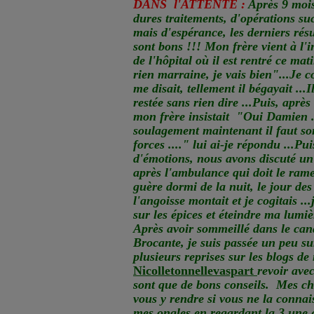
DANS l'ATTENTE :
Après 9 mois
dures traitements, d'opérations su
mais d'espérance, les derniers résul
sont bons !!! Mon frère vient à l'
de l'hôpital où il est rentré ce mati
rien marraine, je vais bien"...Je 
me disait, tellement il bégayait ...I
restée sans rien dire ...Puis, aprè
mon frère insistait "Oui Damien
soulagement maintenant il faut so
forces ...." lui ai-je répondu ...Pu
d'émotions, nous avons discuté un
après l'ambulance qui doit le ramen
guère dormi de la nuit, le jour d
l'angoisse montait et je cogitais ..
sur les épices et éteindre ma lumiè
Après avoir sommeillé dans le can
Brocante, je suis passée un peu sur 
plusieurs reprises sur les blogs de
Nicolletonnellevaspart
revoir avec
sont que de bons conseils. Mes ché
vous y rendre si vous ne la connaiss
mes ongles en regardant la 3 une 