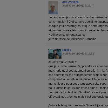
lacauviniere
publié le 30/11/2011 à 22:47
bonsoir à toi! je suis vraient très heureuse de
concrnant ton frère! comme quoi,il ne faut pa
chaque jour des progrès, et que notre organs
et bonnes! vous allez pouvoir passer un heur
Noël avec cette renaissance!
je t'embrasse de tout coeur, Francine.
belier1
publié le 30/11/2011 à 16:32
coucou ma Christie !!!
que je suis heureuse d'apprendre ces bonnes n
ma chérie quel soulagement en effet !!! il lui 
ces opérations ces durs traitements mais bon ç
comprend ton émotion ma puce !!!! Noël va êt
merveilleuse pour vous tous avec cette superb
nous laisse toujours des traces plus ou moins 
pourquoi ensuite il faut "bouffer" la vie à pleine
effrayant mes proches mais c'est une envie q
j'adore le blog de nore amie Nicole !! j'y vais 