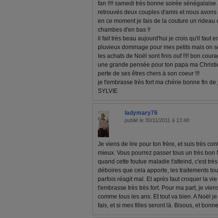
fan !!!! samedi très bonne soirée sénégalais
retrouvés deux couples d'amis et nous avons 
en ce moment je fais de la couture un rideau e
chambes d'en bas !!
il fait très beau aujourd'hui je crois qu'il faut
pluvieux dommage pour mes petits mais on s
les achats de Noël sont finis ouf !!!! bon courag
une grande pensée pour ton papa ma Christie
perte de ses êtres chers à son coeur !!!
je t'embrasse très fort ma chérie bonne fin de
SYLVIE
ladymary76
publié le 30/11/2011 à 13:48
Je viens de lire pour ton frère, et suis très con
mieux. Vous pourrez passer tous un très bon N
quand cette foutue maladie t'atteind, c'est trè
déboires que cela apporte, les traitements toujo
parfois réagit mal. Et après faut croquer la vi
t'embrasse très très fort. Pour ma part, je vi
comme tous les ans. Et tout va bien. A Noël j
fais, et si mes filles seront là. Bisous, et bo