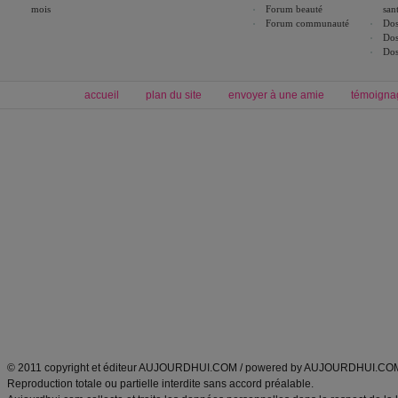
mois
Forum beauté
san
Forum communauté
Dos
Dos
Dos
accueil
plan du site
envoyer à une amie
témoigna
Forum minceur
Forum cuisine
Commencer un régime
boissons, vins et cocktails
Alimentation équilibrée et nutrition
astuces et bons plans
Minceur
Recette cuisine
exercices physiques
recette facile
produits minceur
Recette poulet
Tags
:
ventre plat
|
maigrir des fesses
|
abdominaux
|
régime américain
|
régime mayo
|
Découvrez aussi
:
exercices abdominaux
|
recette wok
|
ANXA Partenaires
:
Recette
de cuisine |
Recette cuisine
|
© 2011 copyright et éditeur AUJOURDHUI.COM / powered by AUJOURDHUI.CO
Reproduction totale ou partielle interdite sans accord préalable.