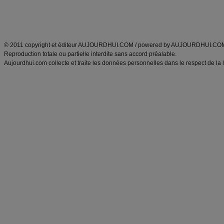
Découvrez aussi
:
exercices abdominaux
|
recette wok
|
ANXA Partenaires
:
Recette
de cuisine |
Recette cuisine
|
© 2011 copyright et éditeur AUJOURDHUI.COM / powered by AUJOURDHUI.CO
Reproduction totale ou partielle interdite sans accord préalable.
Aujourdhui.com collecte et traite les données personnelles dans le respect de la 