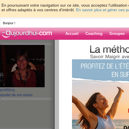
En poursuivant votre navigation sur ce site, vous acceptez l'utilisati
et offres adaptés à vos centres d'intérêt.
En savoir plus et gérer ces 
Bonjour !
Accueil
Coaching
Groupes
Accueil
>
espaces
>
mamour8
> ME VOIL
Blog de mamou
aide blog
ME VOILA DE RETO
publié le 15/02/2011 à 21:41
profil
blog
ajouter de vos amies