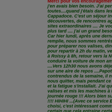
Merci pour vos encouragements
j'en avais bien besoin. J'ai pe
toutes....quand j'étais dans le
Cappadoce. C'est un séjour in
découvertes, de rencontres ag
sites extraordinaires .... Je v
plus tard .... j'ai un grand bes
Car hier lundi, après une dern
remplie, nous sommes rentrés 
pour préparer nos valises, din
pour repartir à 2h du matin, ver
à Roissy à 8h, retour vers la N
conduire la voiture de mon am
....Vers 12h30 nous avons dé
sur une aire de repos ....Papo
contrendus de la semaine, il n'
nous quitter, mais pendant ce t
et la fatigue s'installait. J'a
valises et mis les machines à
journée rouge !!! Alors bien sur
!!!! HIHIHI ...(Avec ce servic
choisi, c'est intéressant comme
certain que cela entraine cert