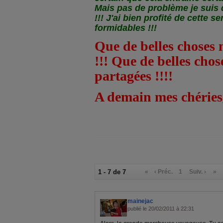
Mais pas de problème je sui
!!! J'ai bien profité de cette 
formidables !!!
Que de belles choses 
!!! Que de belles cho
partagées !!!!
A demain mes chéries
1 - 7 de 7
«
‹ Préc.
1
Suiv. ›
»
mainejac
publié le 20/02/2011 à 22:31