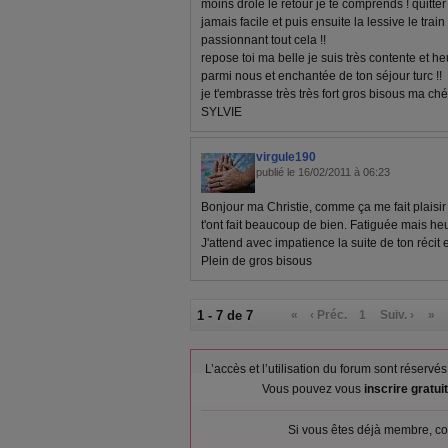
moins drôle le retour je te comprends ! quitte
jamais facile et puis ensuite la lessive le train
passionnant tout cela !!
repose toi ma belle je suis très contente et h
parmi nous et enchantée de ton séjour turc !!
je t'embrasse très très fort gros bisous ma chér
SYLVIE
virgule190
publié le 16/02/2011 à 06:23
Bonjour ma Christie, comme ça me fait plaisir
t'ont fait beaucoup de bien. Fatiguée mais heu
J'attend avec impatience la suite de ton récit 
Plein de gros bisous
1 - 7 de 7
«
‹ Préc.
1
Suiv. ›
»
L’accès et l’utilisation du forum sont réser
Vous pouvez vous
inscrire gratu
Si vous êtes déjà membre, co