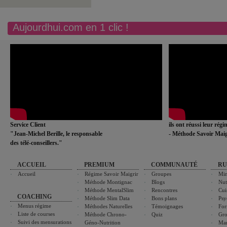
Aujourdhui.com en 1 clic !
Service Client
ils ont réussi leur rég
"Jean-Michel Berille, le responsable
- Méthode Savoir Maig
des télé-conseillers."
ACCUEIL
PREMIUM
COMMUNAUTÉ
RU
Accueil
Régime Savoir Maigrir
Groupes
Min
Méthode Montignac
Blogs
Nut
Méthode MentalSlim
Rencontres
Cui
COACHING
Méthode Slim Data
Bons plans
Psy
Menus régime
Méthodes Naturelles
Témoignages
For
Liste de courses
Méthode Chrono-
Quiz
Gro
Suivi des mensurations
Géno-Nutrition
Ma