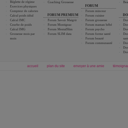
Réglette de régime
Coaching Grossesse
Bea
FORUM
Exercices physiques
Compteur de calories
Forum minceur
FORUM PREMIUM
DO
Calcul poids idéal
Forum cuisine
Calcul IMC
Forum Savoir Maigrir
Forum grossesse
Dos
Courbe de poids
Forum Montignac
Forum maman bébé
Dos
Calcul IMG
Forum MentalSlim
Forum psycho
Dos
Grossesse mois par
Forum SLIM data
Forum forme santé
Dos
mois
Forum beauté
san
Forum communauté
Dos
Dos
Dos
accueil
plan du site
envoyer à une amie
témoigna
Forum minceur
Forum cuisine
Commencer un régime
boissons, vins et cocktails
Alimentation équilibrée et nutrition
astuces et bons plans
Minceur
Recette cuisine
exercices physiques
recette facile
produits minceur
Recette poulet
Tags
:
ventre plat
|
maigrir des fesses
|
abdominaux
|
régime américain
|
régime mayo
|