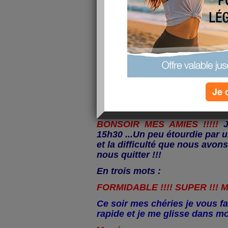
Je 
Un des hôtels.
BONSOIR MES AMIES !!!!!
Je
15h30 ...Un peu étourdie par u
et la difficulté que nous avon
nous quitter !!!
En trois mots :
FORMIDABLE !!!! SUPER !!! M
Ce soir mes chéries je vous fa
rapide et je me glisse dans mon