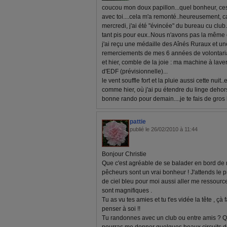
coucou mon doux papillon...quel bonheur, c
avec toi....cela m'a remonté..heureusement, 
mercredi, j'ai été "évincée" du bureau cu club..
tant pis pour eux..Nous n'avons pas la même cu
j'ai reçu une médaille des Aînés Ruraux et un
remerciements de mes 6 années de volontariat
et hier, comble de la joie : ma machine à laver
d'EDF (prévisionnelle)...
le vent souffle fort et la pluie aussi cette nuit
comme hier, où j'ai pu étendre du linge dehors
bonne rando pour demain....je te fais de gros 
pattie
publié le 26/02/2010 à 11:44
Bonjour Christie
Que c'est agréable de se balader en bord de m
pêcheurs sont un vrai bonheur ! J'attends le pr
de ciel bleu pour moi aussi aller me ressource
sont magnifiques .
Tu as vu tes amies et tu t'es vidée la tête , ç
penser à soi !!
Tu randonnes avec un club ou entre amis ? Qu