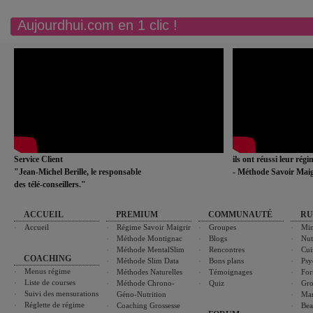
Aujourdhui.com en 1 clic !
Service Client
ils ont réussi leur rég
"Jean-Michel Berille, le responsable
- Méthode Savoir Maig
des télé-conseillers."
ACCUEIL
PREMIUM
COMMUNAUTÉ
RU
Accueil
Régime Savoir Maigrir
Groupes
Min
Méthode Montignac
Blogs
Nut
Méthode MentalSlim
Rencontres
Cui
COACHING
Méthode Slim Data
Bons plans
Psy
Menus régime
Méthodes Naturelles
Témoignages
For
Liste de courses
Méthode Chrono-
Quiz
Gro
Suivi des mensurations
Géno-Nutrition
Ma
Réglette de régime
Coaching Grossesse
Bea