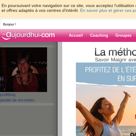
En poursuivant votre navigation sur ce site, vous acceptez l'utilisati
et offres adaptés à vos centres d'intérêt.
En savoir plus et gérer ces 
Bonjour !
Accueil
Coaching
Groupes
Accueil
>
espaces
>
mamour8
> HELLO M
Blog de mamou
aide blog
HELLO MES COPIN
publié le 25/02/2010 à 23:21
profil
blog
ajouter de vos amies