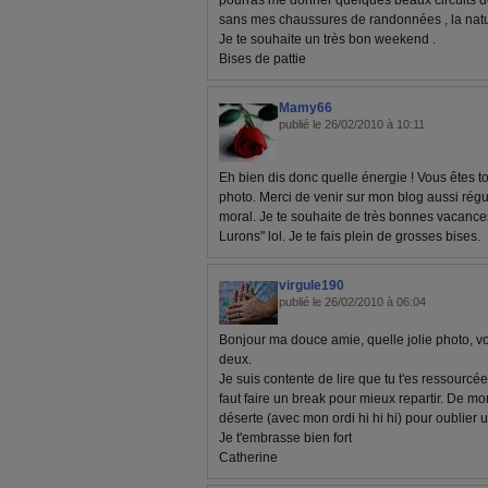
pourras me donner quelques beaux circuits d
sans mes chaussures de randonnées , la nature
Je te souhaite un très bon weekend .
Bises de pattie
Mamy66
publié le 26/02/2010 à 10:11
Eh bien dis donc quelle énergie ! Vous êtes t
photo. Merci de venir sur mon blog aussi rég
moral. Je te souhaite de très bonnes vacances
Lurons" lol. Je te fais plein de grosses bises.
virgule190
publié le 26/02/2010 à 06:04
Bonjour ma douce amie, quelle jolie photo, vo
deux.
Je suis contente de lire que tu t'es ressourcée 
faut faire un break pour mieux repartir. De mon 
déserte (avec mon ordi hi hi hi) pour oublier
Je t'embrasse bien fort
Catherine