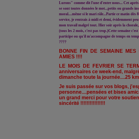
Lurons" comme dit l'une d'entre nous... Cet après m
se sont toutes données le mot...petits ou grands ins
moral....même si le mari râle...Partie ce matin dès 8
service, je rentrais à midi et demi, évidemment peu
mon travail malgré tout. Hier soir après la chorale,
(tous les 2 mois, c'est pas trop.)Cette semaine c'es
participe ou qu'il m'accompagne de temps en temps
????
BONNE FIN DE SEMAINE MES
AMIES !!!!
LE MOIS DE FEVRIER SE TERMIN
anniversaires ce week-end, malgr
dimanche toute la journée....25 km 
Je suis passée sur vos blogs, j'es
personne....pensées et bises amic
un grand merci pour votre soutient,
sincérité !!!!!!!!!!!!!!!!