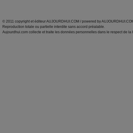
Découvrez aussi
:
exercices abdominaux
|
recette wok
|
ANXA Partenaires
:
Recette
de cuisine |
Recette cuisine
|
© 2011 copyright et éditeur AUJOURDHUI.COM / powered by AUJOURDHUI.CO
Reproduction totale ou partielle interdite sans accord préalable.
Aujourdhui.com collecte et traite les données personnelles dans le respect de la 