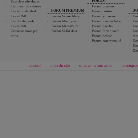
FORUM
Exercices physiques
Compteur de calories
Forum minceur
FORUM PREMIUM
DO
Calcul poids idéal
Forum cuisine
Calcul IMC
Forum Savoir Maigrir
Forum grossesse
Dos
Courbe de poids
Forum Montignac
Forum maman bébé
Dos
Calcul IMG
Forum MentalSlim
Forum psycho
Dos
Grossesse mois par
Forum SLIM data
Forum forme santé
Dos
mois
Forum beauté
san
Forum communauté
Dos
Dos
Dos
accueil
plan du site
envoyer à une amie
témoigna
Forum minceur
Forum cuisine
Commencer un régime
boissons, vins et cocktails
Alimentation équilibrée et nutrition
astuces et bons plans
Minceur
Recette cuisine
exercices physiques
recette facile
produits minceur
Recette poulet
Tags
:
ventre plat
|
maigrir des fesses
|
abdominaux
|
régime américain
|
régime mayo
|