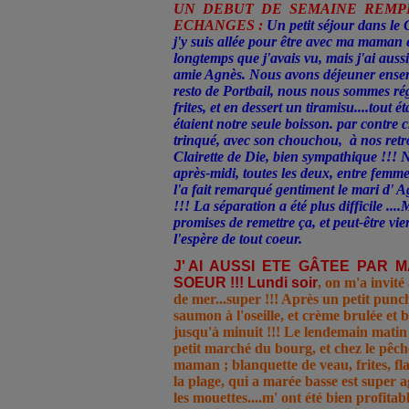
UN DEBUT DE SEMAINE REMPL
ECHANGES :
Un petit séjour dans le
j'y suis allée pour être avec ma maman e
longtemps que j'avais vu, mais j'ai aussi
amie Agnès. Nous avons déjeuner ensemb
resto de Portbail, nous nous sommes rég
frites, et en dessert un tiramisu....tout é
étaient notre seule boisson. par contre
trinqué, avec son chouchou, à nos retro
Clairette de Die, bien sympathique !!!
après-midi, toutes les deux, entre fem
l'a fait remarqué gentiment le mari d' Ag
!!! La séparation a été plus difficile .
promises de remettre ça, et peut-être vi
l'espère de tout coeur.
J' AI AUSSI ETE GÂTEE PAR
SOEUR !!! Lundi soir
, on m'a invit
de mer...super !!! Après un petit punch
saumon à l'oseille, et crème brulée et
jusqu'à minuit !!! Le lendemain matin
petit marché du bourg, et chez le pêc
maman ; blanquette de veau, frites, fl
la plage, qui a marée basse est super 
les mouettes....m' ont été bien profitabl