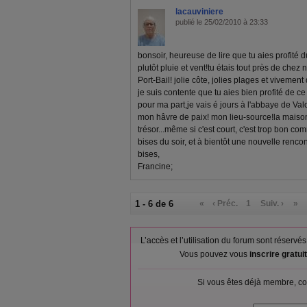
lacauviniere
publié le 25/02/2010 à 23:33
bonsoir, heureuse de lire que tu aies profité du
plutôt pluie et vent!tu étais tout près de ch
Port-Bail! jolie côte, jolies plages et vivement
je suis contente que tu aies bien profité de ce
pour ma part,je vais é jours à l'abbaye de Va
mon hâvre de paix! mon lieu-source!la mais
trésor...même si c'est court, c'est trop bon co
bises du soir, et à bientôt une nouvelle ren
bises,
Francine;
1 - 6 de 6
«
‹ Préc.
1
Suiv. ›
»
L’accès et l’utilisation du forum sont réser
Vous pouvez vous
inscrire gratu
Si vous êtes déjà membre, co