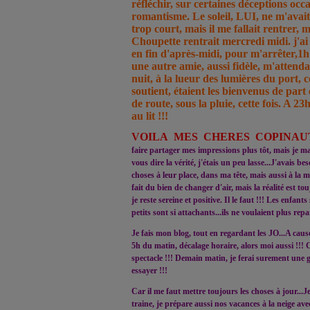
réfléchir, sur certaines déceptions occ
romantisme. Le soleil, LUI, ne m'avait
trop court, mais il me fallait rentrer, 
Choupette rentrait mercredi midi. j'ai
en fin d'après-midi, pour m'arrêter,1
une autre amie, aussi fidèle, m'attend
nuit, à la lueur des lumières du port, 
soutient, étaient les bienvenus de part
de route, sous la pluie, cette fois. A 23
au lit !!!
VOILA MES CHERES COPINAUTE
faire partager mes impressions plus tôt, mais je 
vous dire la vérité, j'étais un peu lasse...J'avais be
choses à leur place, dans ma tête, mais aussi à la mai
fait du bien de changer d'air, mais la réalité est tou
je reste sereine et positive. Il le faut !!! Les enfant
petits sont si attachants...ils ne voulaient plus repart
Je fais mon blog, tout en regardant les JO...A caus
5h du matin, décalage horaire, alors moi aussi !!!
spectacle !!! Demain matin, je ferai surement une g
essayer !!!
Car il me faut mettre toujours les choses à jour...Je
traine, je prépare aussi nos vacances à la neige av