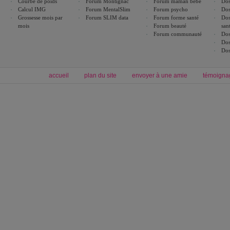
Courbe de poids
Forum Montignac
Forum maman bébé
Dos
Calcul IMG
Forum MentalSlim
Forum psycho
Dos
Grossesse mois par
Forum SLIM data
Forum forme santé
Dos
mois
Forum beauté
san
Forum communauté
Dos
Dos
Dos
accueil
plan du site
envoyer à une amie
témoigna
Forum minceur
Forum cuisine
Commencer un régime
boissons, vins et cocktails
Alimentation équilibrée et nutrition
astuces et bons plans
Minceur
Recette cuisine
exercices physiques
recette facile
produits minceur
Recette poulet
Tags
:
ventre plat
|
maigrir des fesses
|
abdominaux
|
régime américain
|
régime mayo
|
Découvrez aussi
:
exercices abdominaux
|
recette wok
|
ANXA Partenaires
:
Recette
de cuisine |
Recette cuisine
|