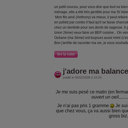
un petit coucou, pour vous dire que tout va bien
ménage, elle a été très gentille pour ma St Vale
Mon fils ainé (Anthony) va mieux, il peut refair
en juillet) par contre il faut qu'il se fasse charcu
chez un dentiste pour ses dents de sagesse. Il 
(mon 2ème) veux faire un BEP cuisine... On verra 
Océane (ma 3ème) est toujours aussi mimi (c'es
Bon j'arrête de raconter ma vie, je vous souhait
lire la suite
j'adore ma balanc
publié le 05/02/2008 à 10:24
Je me suis pesé ce matin (en ferma
ouvert un oeil..........
Je n'ai pas pris 1 gramme
Je sui
que chez vous, ça va aussi bien que
gross biz