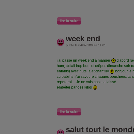
lire la suite
week end
publié le 04/02/2008 à 11:01
j'ai passé un week end à manger
d'abord rac
hum, c'était trop bon, et crêpes dimanche soir 
enfants) avec nutella et chantilly
bonjour le 
culpabilité, j'ai savouré chaques bouchées, tanpis
reperdrai.... Je ne vais pas me laissé
embéter par des kilos
lire la suite
salut tout le mond