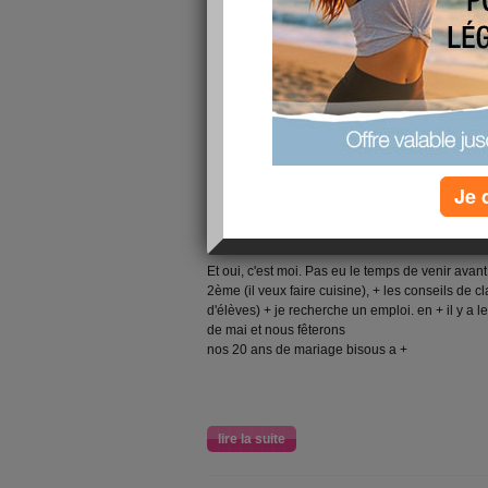
bien passé, j'ai trouvé un emploi à mi-temps, to
toutes c'est idem, Merci à toutes celles qui m'
lire la suite
bis de coucou les f
Je 
publié le 27/03/2008 à 10:03
Et oui, c'est moi. Pas eu le temps de venir avan
2ème (il veux faire cuisine), + les conseils de cl
d'élèves) + je recherche un emploi. en + il y a
de mai et nous fêterons
nos 20 ans de mariage bisous a +
lire la suite