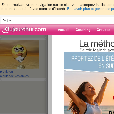
En poursuivant votre navigation sur ce site, vous acceptez l'utilisati
et offres adaptés à vos centres d'intérêt.
En savoir plus et gérer ces 
Bonjour !
Accueil
Coaching
Groupes
Accueil
>
espaces
>
mamoune92
Blog de mamou
aide blog
profil
blog
ajouter de vos amies
1 - 10 de 39
«
‹ Préc.
1
2
3
4
S
c'est moi !!!
publié le 23/09/2008 à 06:04
salut à toutes , me revoilà pour vous faire un big