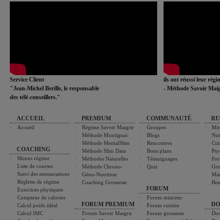
Service Client
ils ont réussi leur rég
"Jean-Michel Berille, le responsable
- Méthode Savoir Maig
des télé-conseillers."
ACCUEIL
PREMIUM
COMMUNAUTÉ
RU
Accueil
Régime Savoir Maigrir
Groupes
Min
Méthode Montignac
Blogs
Nut
Méthode MentalSlim
Rencontres
Cui
COACHING
Méthode Slim Data
Bons plans
Psy
Menus régime
Méthodes Naturelles
Témoignages
For
Liste de courses
Méthode Chrono-
Quiz
Gro
Suivi des mensurations
Géno-Nutrition
Ma
Réglette de régime
Coaching Grossesse
Bea
FORUM
Exercices physiques
Compteur de calories
Forum minceur
FORUM PREMIUM
DO
Calcul poids idéal
Forum cuisine
Calcul IMC
Forum Savoir Maigrir
Forum grossesse
Dos