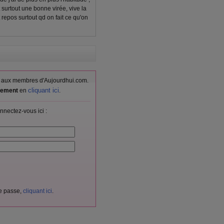
 surtout une bonne virée, vive la
t repos surtout qd on fait ce qu'on
vés aux membres d'Aujourdhui.com.
cliquant ici
itement
en
.
nnectez-vous ici :
de passe,
cliquant ici
.