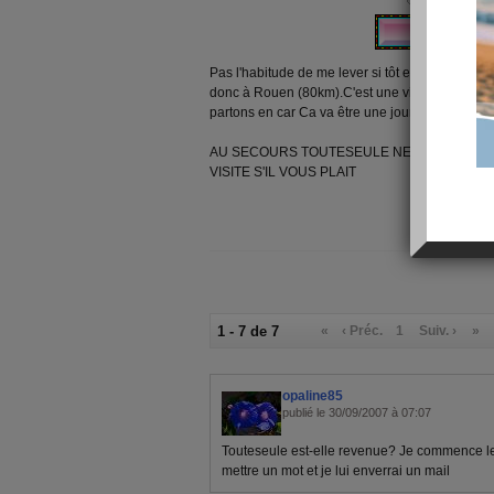
Pas l'habitude de me lever si tôt et j'ai encore 
donc à Rouen (80km).C'est une virée organisée
partons en car Ca va être une journée sympa! 
AU SECOURS TOUTESEULE NE VA PAS BIEN
VISITE S'IL VOUS PLAIT
1 - 7 de 7
«
‹ Préc.
1
Suiv. ›
»
opaline85
publié le 30/09/2007 à 07:07
Touteseule est-elle revenue? Je commence le t
mettre un mot et je lui enverrai un mail