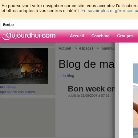
En poursuivant votre navigation sur ce site, vous acceptez l'utilisati
et offres adaptés à vos centres d'intérêt.
En savoir plus et gérer ces 
Bonjour !
Accueil
Coaching
Groupes
Accueil
>
espaces
>
mamouchka
> Bon w
Blog de mamou
aide blog
Bon week end
profil
blog
ajouter de vos amies
publié le 29/09/2007 à 07:52