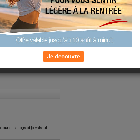
les yeux pleins de sommeil! Je vais
 par le club(donc moi) nous
Bonne journée à vous
 DU TOUT ALLEZ LUI RENDRE
Je decouvre
(7) commentaires
our des blogs et je vais lui