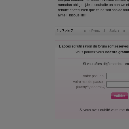
ramadan oblige . jJe te souhaite un bon we et
retraite et c'est bien que ce ne soit pas de tou
aime!!! bisous!!!!!!!!
1 - 7 de 7
«
‹ Préc.
1
Suiv. ›
»
L’accès et l’utilisation du forum sont réser
Vous pouvez vous
inscrire gratu
Si vous êtes déjà membre, co
votre pseudo :
votre mot de passe :
(envoyé par email)
Si vous avez oublié votre mot 