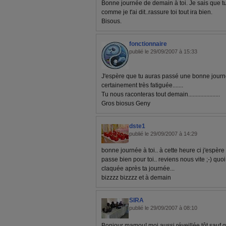
Bonne journée de demain à toi. Je sais que tu
comme je t'ai dit..rassure toi tout ira bien.
Bisous.
fonctionnaire
publié le 29/09/2007 à 15:33
J'espère que tu auras passé une bonne journ
certainement très fatiguée.......
Tu nous raconteras tout demain.....................
Gros biosus Geny
dste1
publié le 29/09/2007 à 14:29
bonne journée à toi.. à cette heure ci j'espère 
passe bien pour toi.. reviens nous vite ;-) quo
claquée après ta journée...
bizzzz bizzzz et à demain
SIRA
publié le 29/09/2007 à 08:10
Bonjour mamou! moi aussi réveillée tôt sauf qu