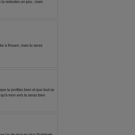
 la redoutes un peu...mais
ée à Rouen, mais tu seras
que tu profites bien et que tout se
i qu'a mon avis tu seras bien
e j'ai de plus en plus l'habitude ,