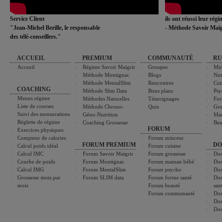
Service Client
ils ont réussi leur rég
"Jean-Michel Berille, le responsable
- Méthode Savoir Maig
des télé-conseillers."
ACCUEIL
PREMIUM
COMMUNAUTÉ
RU
Accueil
Régime Savoir Maigrir
Groupes
Min
Méthode Montignac
Blogs
Nut
Méthode MentalSlim
Rencontres
Cui
COACHING
Méthode Slim Data
Bons plans
Psy
Menus régime
Méthodes Naturelles
Témoignages
For
Liste de courses
Méthode Chrono-
Quiz
Gro
Suivi des mensurations
Géno-Nutrition
Ma
Réglette de régime
Coaching Grossesse
Bea
FORUM
Exercices physiques
Compteur de calories
Forum minceur
FORUM PREMIUM
DO
Calcul poids idéal
Forum cuisine
Calcul IMC
Forum Savoir Maigrir
Forum grossesse
Dos
Courbe de poids
Forum Montignac
Forum maman bébé
Dos
Calcul IMG
Forum MentalSlim
Forum psycho
Dos
Grossesse mois par
Forum SLIM data
Forum forme santé
Dos
mois
Forum beauté
san
Forum communauté
Dos
Dos
Dos