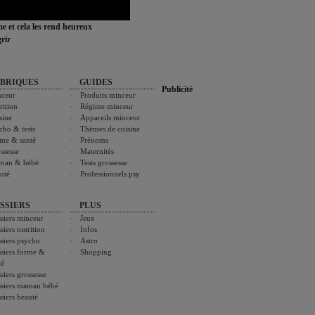
ime et cela les rend heureux
rir
BRIQUES
GUIDES
Publicité
ceur
Produits minceur
rition
Régime minceur
sine
Appareils minceur
cho & tests
Thèmes de cuisine
me & santé
Prénoms
ssesse
Maternités
man & bébé
Tests grossesse
uté
Professionnels psy
SSIERS
PLUS
siers minceur
Jeux
siers nutrition
Infos
siers psycho
Astro
siers forme &
Shopping
té
siers grossesse
siers maman bébé
siers beauté