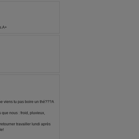
us.A+
 ne viens tu pas boire un thé???A
ue nous : froid, pluvieux,
retourner travailler lundi après
le!