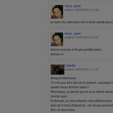
mary_pard
publié le 29/09/2007 à 22:59
je viens d'y aller,merci de m'avoir alerté.biso
mary_pard
publié le 29/09/2007 à 18:31
bonne journée à Rouen,profites bien.
bisous.A+
Cybelle
publié le 29/09/2007 à 17:32
Bonjour Mamouch,
Tu n'es pas très loin de la maison...pourquoi
quelle heure finit ton salon?
Remarque, je pense que tu as le même temps q
moche quoi.
Et demain, je vais préparer mes affaires pour 
plus de 6 mois d'absence...j'ai un peu la trouil
Bof, on verra bien.