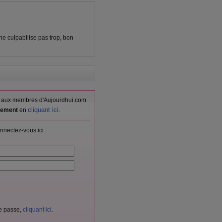
 ne culpabilise pas trop, bon
vés aux membres d'Aujourdhui.com.
cliquant ici
itement
en
.
nnectez-vous ici :
de passe,
cliquant ici
.