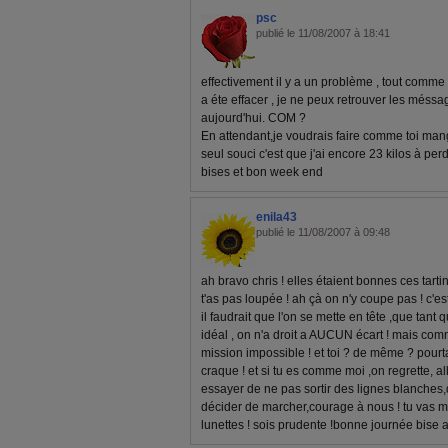
psc
publié le 11/08/2007 à 18:41
effectivement il y a un problème , tout comme 
a éte effacer , je ne peux retrouver les méssag
aujourd'hui. COM ?
En attendant,je voudrais faire comme toi mang
seul souci c'est que j'ai encore 23 kilos à per
bises et bon week end
enila43
publié le 11/08/2007 à 09:48
ah bravo chris ! elles étaient bonnes ces tarti
t'as pas loupée ! ah çà on n'y coupe pas ! c'e
il faudrait que l'on se mette en tête ,que tant q
idéal , on n'a droit a AUCUN écart ! mais comm
mission impossible ! et toi ? de même ? pourtan
craque ! et si tu es comme moi ,on regrette, 
essayer de ne pas sortir des lignes blanches
décider de marcher,courage à nous ! tu vas mon
lunettes ! sois prudente !bonne journée bise a