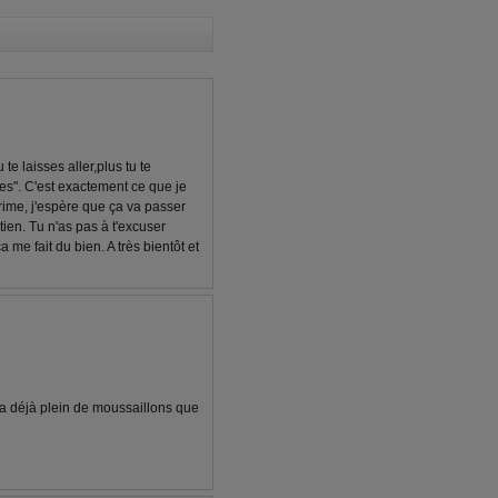
u te laisses aller,plus tu te
es". C'est exactement ce que je
rime, j'espère que ça va passer
utien. Tu n'as pas à t'excuser
 me fait du bien. A très bientôt et
y a déjà plein de moussaillons que