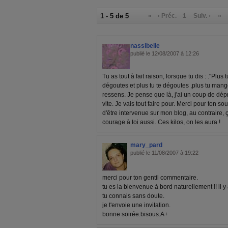
1 - 5 de 5
«
‹ Préc.
1
Suiv. ›
»
nassibelle
publié le 12/08/2007 à 12:26
Tu as tout à fait raison, lorsque tu dis : ."Plus t
dégoutes et plus tu te dégoutes ,plus tu mang
ressens. Je pense que là, j'ai un coup de dép
vite. Je vais tout faire pour. Merci pour ton so
d'être intervenue sur mon blog, au contraire, ça
courage à toi aussi. Ces kilos, on les aura !
mary_pard
publié le 11/08/2007 à 19:22
merci pour ton gentil commentaire.
tu es la bienvenue à bord naturellement !! il 
tu connais sans doute.
je t'envoie une invitation.
bonne soirée.bisous.A+