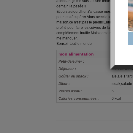
attendant,je me suis laissée tenter.C'est Bab qui
demain la pesée!!!
Et puis aujourd'hui ,j'ai cassé mes lunettes et i
pour les récupérer.Alors avec le temps qu'il fait 
maison,ce n'est pas le pied!!!!Enfin bon la journ
profité pour faire les cuivres de la maison .La 
complètement inutile.Mais demain sans lunettes,
me manquer.
Bonsoir tout le monde
mon alimentation
Petit-déjeuner :
carottes râp
Déjeuner :
poisson au co
Goûter ou snack :
aïe,aïe 1 tart
Dîner :
steak,salade
Verres d'eau :
6
Calories consommées :
0 kcal