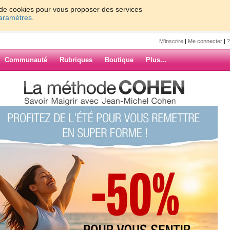
on de cookies pour vous proposer des services
paramètres.
M'inscrire
|
Me connecter
|
?
Communauté
Rubriques
Boutique
Plus...
ion
chka
ée,vous le savez.Mais je me suis
fiture (hum,qu'elle était bonne.)Je
forte,j'ai voulu venir bavarder avec
ARCHIVES
ouve que c'est souvent!!!!(2 fois hier
 ce qu'ils peuvent.)Mais en