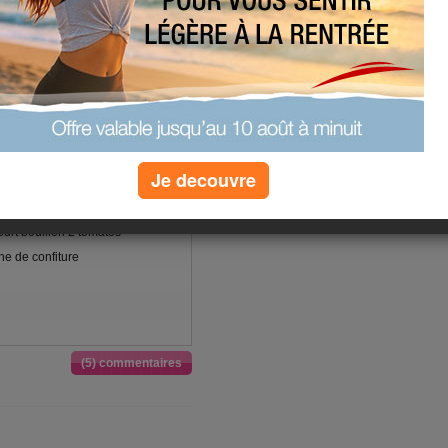
 va me gronder....de plus c'est
l faut compter une quinzaine de jours
,les lunettes de soleil dans la
ée n'a pas été géniale.,mais j'en ai
journée n'aura donc pas été
je ne peux aller broder!!!!et ça va
Je decouvre
ées
urt bouillon 2 tomates
ine de confiture
(5) commentaires