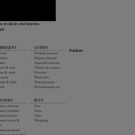
ime et cela les rend heureux
rir
BRIQUES
GUIDES
Publicité
ceur
Produits minceur
rition
Régime minceur
sine
Appareils minceur
cho & tests
Thèmes de cuisine
me & santé
Prénoms
ssesse
Maternités
man & bébé
Tests grossesse
uté
Professionnels psy
SSIERS
PLUS
siers minceur
Jeux
siers nutrition
Infos
siers psycho
Astro
siers forme &
Shopping
té
siers grossesse
siers maman bébé