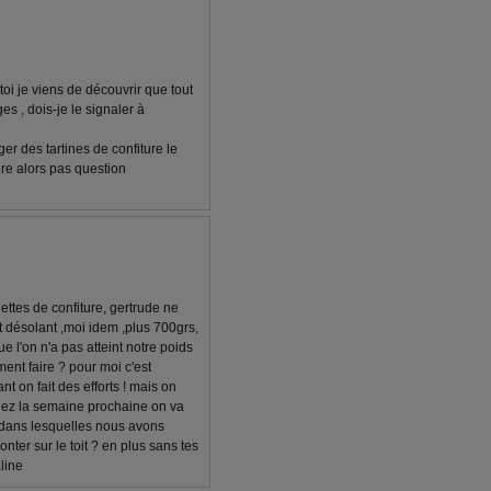
toi je viens de découvrir que tout
es , dois-je le signaler à
er des tartines de confiture le
dre alors pas question
nettes de confiture, gertrude ne
st désolant ,moi idem ,plus 700grs,
ue l'on n'a pas atteint notre poids
ent faire ? pour moi c'est
t on fait des efforts ! mais on
allez la semaine prochaine on va
,dans lesquelles nous avons
ter sur le toit ? en plus sans tes
line