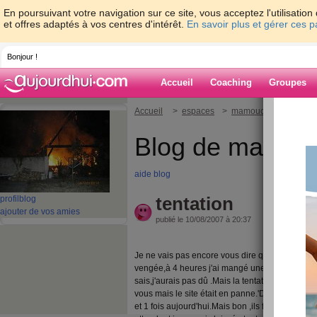
En poursuivant votre navigation sur ce site, vous acceptez l'utilisati
et offres adaptés à vos centres d'intérêt.
En savoir plus et gérer ces 
Bonjour !
Accueil
Coaching
Groupes
Accueil
>
espaces
>
mamouchka
> tentat
Blog de mamou
aide blog
tentation
profil
blog
ajouter de vos amies
publié le 10/08/2007 à 20:37
Je ne vais pas encore vous dire que je suis gel
vengée,à 4 heures j'ai mangé une tartine de con
sais,j'aurais pas dû .Mais la tentation était très 
vous mais le site était en panne.'D'ailleurs ,je tr
et 1 fois aujourd'hui.Mais bon ,ils font sûrement