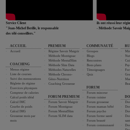
Service Client
ils ont réussi leur rég
"Jean-Michel Berille, le responsable
- Méthode Savoir Maig
des télé-conseillers."
ACCUEIL
PREMIUM
COMMUNAUTÉ
RU
Accueil
Régime Savoir Maigrir
Groupes
Min
Méthode Montignac
Blogs
Nut
Méthode MentalSlim
Rencontres
Cui
COACHING
Méthode Slim Data
Bons plans
Psy
Menus régime
Méthodes Naturelles
Témoignages
For
Liste de courses
Méthode Chrono-
Quiz
Gro
Suivi des mensurations
Géno-Nutrition
Ma
Réglette de régime
Coaching Grossesse
Bea
FORUM
Exercices physiques
Compteur de calories
Forum minceur
FORUM PREMIUM
DO
Calcul poids idéal
Forum cuisine
Calcul IMC
Forum Savoir Maigrir
Forum grossesse
Dos
Courbe de poids
Forum Montignac
Forum maman bébé
Dos
Calcul IMG
Forum MentalSlim
Forum psycho
Dos
Grossesse mois par
Forum SLIM data
Forum forme santé
Dos
mois
Forum beauté
san
Forum communauté
Dos
Dos