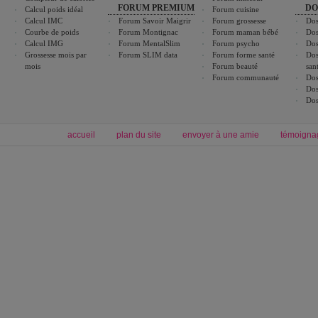
FORUM PREMIUM
DO
Calcul poids idéal
Forum cuisine
Calcul IMC
Forum Savoir Maigrir
Forum grossesse
Dos
Courbe de poids
Forum Montignac
Forum maman bébé
Dos
Calcul IMG
Forum MentalSlim
Forum psycho
Dos
Grossesse mois par
Forum SLIM data
Forum forme santé
Dos
mois
Forum beauté
san
Forum communauté
Dos
Dos
Dos
accueil
plan du site
envoyer à une amie
témoigna
Forum minceur
Forum cuisine
Commencer un régime
boissons, vins et cocktails
Alimentation équilibrée et nutrition
astuces et bons plans
Minceur
Recette cuisine
exercices physiques
recette facile
produits minceur
Recette poulet
Tags
:
ventre plat
|
maigrir des fesses
|
abdominaux
|
régime américain
|
régime mayo
|
Découvrez aussi
:
exercices abdominaux
|
recette wok
|