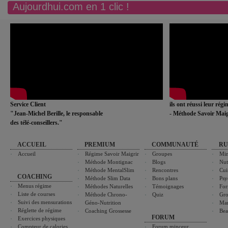
Aujourdhui.com en 1 clic !
Service Client
ils ont réussi leur rég
"Jean-Michel Berille, le responsable
- Méthode Savoir Maig
des télé-conseillers."
ACCUEIL
PREMIUM
COMMUNAUTÉ
RU
Accueil
Régime Savoir Maigrir
Groupes
Min
Méthode Montignac
Blogs
Nut
Méthode MentalSlim
Rencontres
Cui
COACHING
Méthode Slim Data
Bons plans
Psy
Menus régime
Méthodes Naturelles
Témoignages
For
Liste de courses
Méthode Chrono-
Quiz
Gro
Suivi des mensurations
Géno-Nutrition
Ma
Réglette de régime
Coaching Grossesse
Bea
FORUM
Exercices physiques
Compteur de calories
Forum minceur