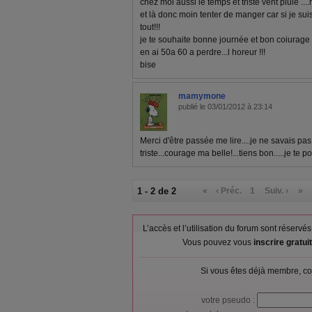
chez moi aussi le temps et triste vent pluie 
et là donc moin tenter de manger car si je suis
tout!!!
je te souhaite bonne journée et bon coiurage 
en ai 50a 60 a perdre...l horeur !!!
bise
mamymone
publié le 03/01/2012 à 23:14
Merci d'être passée me lire....je ne savais pas
triste...courage ma belle!...tiens bon.....je te p
1 - 2 de 2
«
‹ Préc.
1
Suiv. ›
»
L’accès et l’utilisation du forum sont réser
Vous pouvez vous
inscrire gratu
Si vous êtes déjà membre, co
votre pseudo :