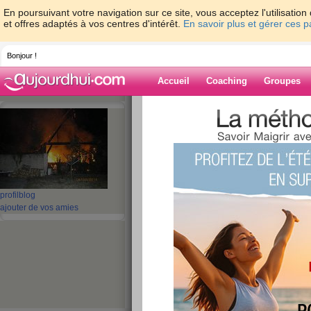
En poursuivant votre navigation sur ce site, vous acceptez l'utilisati
et offres adaptés à vos centres d'intérêt.
En savoir plus et gérer ces 
Bonjour !
Accueil
Coaching
Groupes
Accueil
>
espaces
>
mamouchka
> MAR
Blog de mamou
aide blog
MARDI
profil
blog
ajouter de vos amies
publié le 03/01/2012 à 14:59