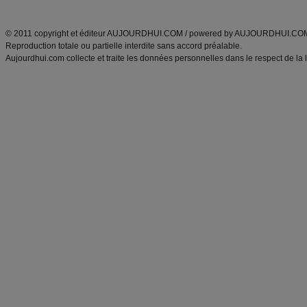
ANXA Partenaires
:
Recette
de cuisine |
Recette cuisine
|
© 2011 copyright et éditeur AUJOURDHUI.COM / powered by AUJOURDHUI.CO
Reproduction totale ou partielle interdite sans accord préalable.
Aujourdhui.com collecte et traite les données personnelles dans le respect de la 