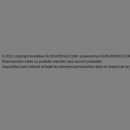
Minceur
Recette cuisine
exercices physiques
recette facile
produits minceur
Recette poulet
Tags
:
ventre plat
|
maigrir des fesses
|
abdominaux
|
régime américain
|
régime mayo
|
Découvrez aussi
:
exercices abdominaux
|
recette wok
|
ANXA Partenaires
:
Recette
de cuisine |
Recette cuisine
|
© 2011 copyright et éditeur AUJOURDHUI.COM / powered by AUJOURDHUI.CO
Reproduction totale ou partielle interdite sans accord préalable.
Aujourdhui.com collecte et traite les données personnelles dans le respect de la 