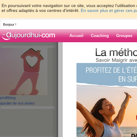
En poursuivant votre navigation sur ce site, vous acceptez l'utilisati
et offres adaptés à vos centres d'intérêt.
En savoir plus et gérer ces 
Bonjour !
Accueil
Coaching
Groupes
Accueil
>
espaces
>
mammie
> temps su
Blog de mammi
aide blog
temps super
publié le 23/05/2008 à 08:51
profil
blog
ajouter de vos amies
salut les girls,1 bonne journee tres ensoleillee
baisse et tres mauvais pour le wekend angie51
petits poeme que mon petit va recite à sa maman
vous me direz ce que vos enfants ont fait pour v
une bonne journee ,bon courage pour celles qu