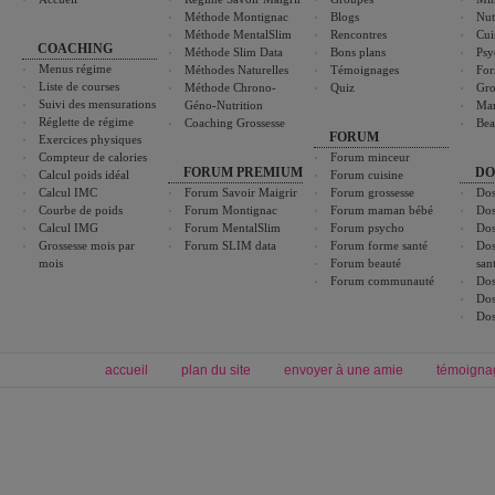
Méthode Montignac
Blogs
Nut
Méthode MentalSlim
Rencontres
Cui
COACHING
Méthode Slim Data
Bons plans
Psy
Menus régime
Méthodes Naturelles
Témoignages
For
Liste de courses
Méthode Chrono-
Quiz
Gro
Suivi des mensurations
Géno-Nutrition
Ma
Réglette de régime
Coaching Grossesse
Bea
FORUM
Exercices physiques
Compteur de calories
Forum minceur
FORUM PREMIUM
DO
Calcul poids idéal
Forum cuisine
Calcul IMC
Forum Savoir Maigrir
Forum grossesse
Dos
Courbe de poids
Forum Montignac
Forum maman bébé
Dos
Calcul IMG
Forum MentalSlim
Forum psycho
Dos
Grossesse mois par
Forum SLIM data
Forum forme santé
Dos
mois
Forum beauté
san
Forum communauté
Dos
Dos
Dos
accueil
plan du site
envoyer à une amie
témoigna
Forum minceur
Forum cuisine
Commencer un régime
boissons, vins et cocktails
Alimentation équilibrée et nutrition
astuces et bons plans