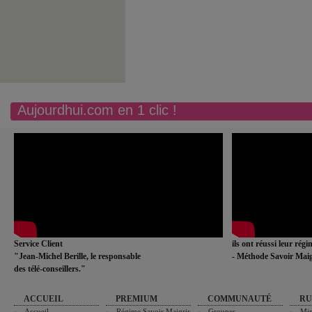
Aujourdhui.com en 1 clic !
Service Client
ils ont réussi leur rég
"Jean-Michel Berille, le responsable
- Méthode Savoir Maig
des télé-conseillers."
ACCUEIL
PREMIUM
COMMUNAUTÉ
RU
Accueil
Régime Savoir Maigrir
Groupes
Min