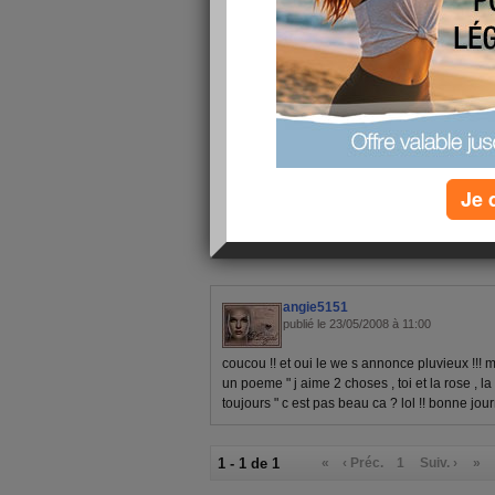
Je 
1 - 1 de 1
«
‹ Préc.
1
Suiv. ›
»
angie5151
publié le 23/05/2008 à 11:00
coucou !! et oui le we s annonce pluvieux !!! m
un poeme " j aime 2 choses , toi et la rose , la
toujours " c est pas beau ca ? lol !! bonne jou
1 - 1 de 1
«
‹ Préc.
1
Suiv. ›
»