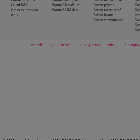
Calcul IMG
Forum MentalSlim
Forum psycho
Dos
Grossesse mois par
Forum SLIM data
Forum forme santé
Dos
mois
Forum beauté
san
Forum communauté
Dos
Dos
Dos
accueil
plan du site
envoyer à une amie
témoigna
Forum minceur
Forum cuisine
Commencer un régime
boissons, vins et cocktails
Alimentation équilibrée et nutrition
astuces et bons plans
Minceur
Recette cuisine
exercices physiques
recette facile
produits minceur
Recette poulet
Tags
:
ventre plat
|
maigrir des fesses
|
abdominaux
|
régime américain
|
régime mayo
|
Découvrez aussi
:
exercices abdominaux
|
recette wok
|
ANXA Partenaires
:
Recette
de cuisine |
Recette cuisine
|