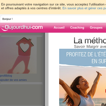
En poursuivant votre navigation sur ce site, vous acceptez l'utilisati
et offres adaptés à vos centres d'intérêt.
En savoir plus et gérer ces 
Bonjour !
Accueil
Coaching
Groupes
Accueil
>
espaces
>
mammie
> en morc
Blog de mammi
aide blog
en morceaux
publié le 16/05/2008 à 11:26
profil
blog
ajouter de vos amies
le soleil essai de percer les nuages bien gonfle
bien les grosses et les petites ,il faut attendre
un beau temps permanant ,jy crois et je le ver
que l(on ait trop chaud car il y aura toujours u
recycler mm meteo!!!