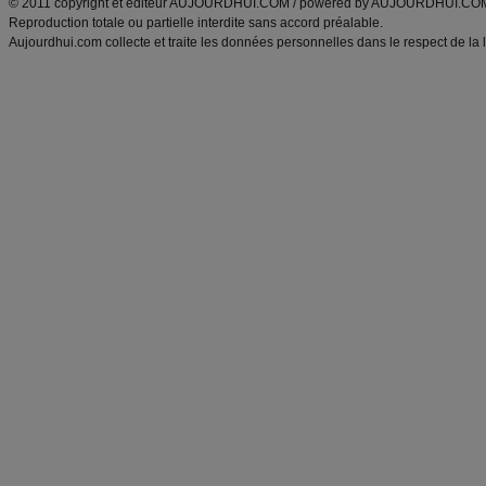
© 2011 copyright et éditeur AUJOURDHUI.COM / powered by AUJOURDHUI.CO
Reproduction totale ou partielle interdite sans accord préalable.
Aujourdhui.com collecte et traite les données personnelles dans le respect de la 