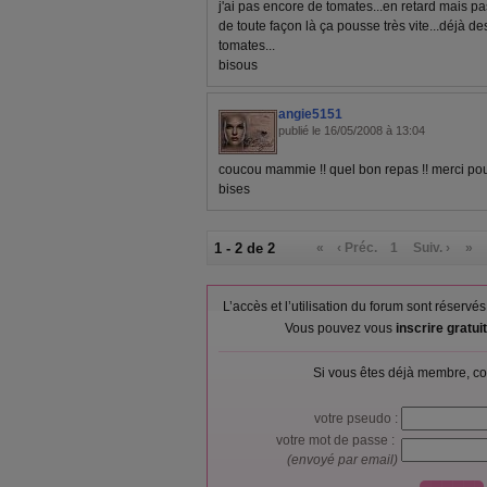
j'ai pas encore de tomates...en retard mais pas 
de toute façon là ça pousse très vite...déjà d
tomates...
bisous
angie5151
publié le 16/05/2008 à 13:04
coucou mammie !! quel bon repas !! merci pour
bises
1 - 2 de 2
«
‹ Préc.
1
Suiv. ›
»
L’accès et l’utilisation du forum sont réser
Vous pouvez vous
inscrire gratu
Si vous êtes déjà membre, co
votre pseudo :
votre mot de passe :
(envoyé par email)