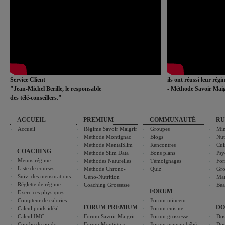
Service Client
ils ont réussi leur rég
"Jean-Michel Berille, le responsable
- Méthode Savoir Maig
des télé-conseillers."
ACCUEIL
PREMIUM
COMMUNAUTÉ
RU
Accueil
Régime Savoir Maigrir
Groupes
Min
Méthode Montignac
Blogs
Nut
Méthode MentalSlim
Rencontres
Cui
COACHING
Méthode Slim Data
Bons plans
Psy
Menus régime
Méthodes Naturelles
Témoignages
For
Liste de courses
Méthode Chrono-
Quiz
Gro
Suivi des mensurations
Géno-Nutrition
Ma
Réglette de régime
Coaching Grossesse
Bea
FORUM
Exercices physiques
Compteur de calories
Forum minceur
FORUM PREMIUM
DO
Calcul poids idéal
Forum cuisine
Calcul IMC
Forum Savoir Maigrir
Forum grossesse
Dos
Courbe de poids
Forum Montignac
Forum maman bébé
Dos