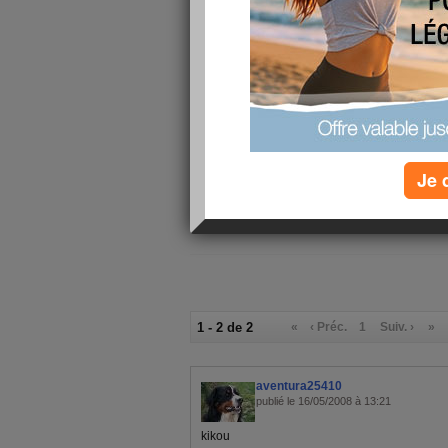
aujourd'hui reception de nos repas et ça donn
cheval grille et blettes à la poele avec ail et 
ss ajoute ,c'est mon menu . pour celles qui son
grossesse (faites macerer des fleurs de lavande 
nettoyer vous le visage avec ,ça eclairsi le teint
vilaines traces ,j'en sais quelque chose ,je l'a
girls
Je 
1 - 2 de 2
«
‹ Préc.
1
Suiv. ›
»
aventura25410
publié le 16/05/2008 à 13:21
kikou