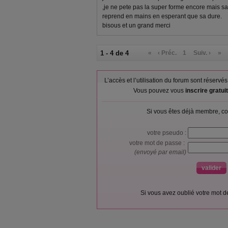
,je ne pete pas la super forme encore mais s
reprend en mains en esperant que sa dure.
bisous et un grand merci
1 - 4 de 4
«
‹ Préc.
1
Suiv. ›
»
L’accès et l’utilisation du forum sont réser
Vous pouvez vous
inscrire gratu
Si vous êtes déjà membre, co
votre pseudo :
votre mot de passe :
(envoyé par email)
Si vous avez oublié votre mot 