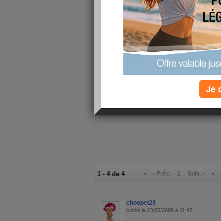
Un petit bouquet en ce dimanche : pour la gaîté
parfum, hélas !) Bonne journée à chacune et b
Je 
1 - 4 de 4
«
‹ Préc.
1
Suiv. ›
»
choopet29
publié le 23/05/2008 à 11:42