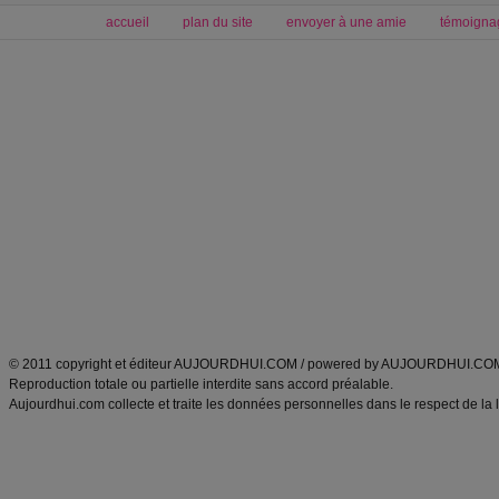
accueil
plan du site
envoyer à une amie
témoigna
Forum minceur
Forum cuisine
Commencer un régime
boissons, vins et cocktails
Alimentation équilibrée et nutrition
astuces et bons plans
Minceur
Recette cuisine
exercices physiques
recette facile
produits minceur
Recette poulet
Tags
:
ventre plat
|
maigrir des fesses
|
abdominaux
|
régime américain
|
régime mayo
|
Découvrez aussi
:
exercices abdominaux
|
recette wok
|
ANXA Partenaires
:
Recette
de cuisine |
Recette cuisine
|
© 2011 copyright et éditeur AUJOURDHUI.COM / powered by AUJOURDHUI.CO
Reproduction totale ou partielle interdite sans accord préalable.
Aujourdhui.com collecte et traite les données personnelles dans le respect de la 