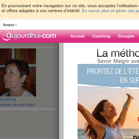
En poursuivant votre navigation sur ce site, vous acceptez l'utilisati
et offres adaptés à vos centres d'intérêt.
En savoir plus et gérer ces 
Bonjour !
Accueil
Coaching
Groupes
Accueil
>
espaces
>
mamieblue28
> C'es
Blog de mamieb
aide blog
C'est dimanche !
publié le 18/05/2008 à 01:07
profil
blog
ajouter de vos amies