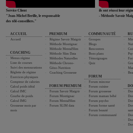
Service Client
ils ont réussi leur rég
"Jean-Michel Berille, le responsable
- Méthode Savoir Maig
des télé-conseillers."
ACCUEIL
PREMIUM
COMMUNAUTÉ
RU
Accueil
Régime Savoir Maigrir
Groupes
Min
Méthode Montignac
Blogs
Nut
Méthode MentalSlim
Rencontres
Cui
COACHING
Méthode Slim Data
Bons plans
Psy
Menus régime
Méthodes Naturelles
Témoignages
For
Liste de courses
Méthode Chrono-
Quiz
Gro
Suivi des mensurations
Géno-Nutrition
Ma
Réglette de régime
Coaching Grossesse
Bea
FORUM
Exercices physiques
Compteur de calories
Forum minceur
FORUM PREMIUM
DO
Calcul poids idéal
Forum cuisine
Calcul IMC
Forum Savoir Maigrir
Forum grossesse
Dos
Courbe de poids
Forum Montignac
Forum maman bébé
Dos
Calcul IMG
Forum MentalSlim
Forum psycho
Dos
Grossesse mois par
Forum SLIM data
Forum forme santé
Dos
mois
Forum beauté
san
Forum communauté
Dos
Dos
Dos