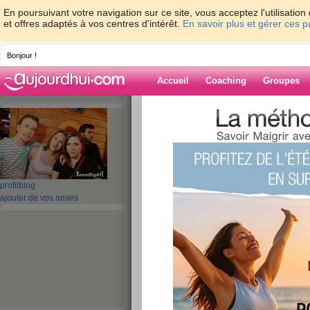
En poursuivant votre navigation sur ce site, vous acceptez l'utilisati
et offres adaptés à vos centres d'intérêt.
En savoir plus et gérer ces 
Bonjour !
Accueil
Coaching
Groupes
Accueil
>
espaces
>
mamazalou
> en ple
Blog de mamaz
aide blog
profil
blog
en pleine forme
ajouter de vos amies
publié le 28/11/2009 à 17:39
coucou les filles
bon ben la petite a été adorable ce aujourd'hui s
paquet pour pimenter un peu mon couple, un coff
mal,des bougies pour l'ambiance, un masque et d
drole de surprise ce soir mon bonhomme!