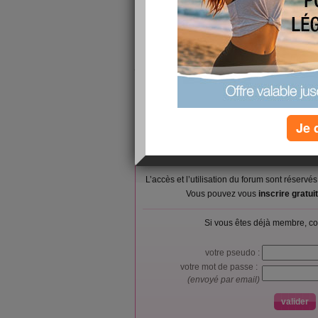
sinon cet aprém je suis allée faire des courses 
c('est bien passé on s'est arreter prendre une 
midi poulet chez ma mére donc voilou!
jvous raconterai comment s'est passé ma soirée
gros bisous
Je 
L’accès et l’utilisation du forum sont réser
Vous pouvez vous
inscrire gratu
Si vous êtes déjà membre, co
votre pseudo :
votre mot de passe :
(envoyé par email)