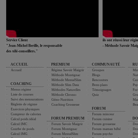
Service Client
ils ont réussi leur rég
"Jean-Michel Berille, le responsable
- Méthode Savoir Maig
des télé-conseillers."
ACCUEIL
PREMIUM
COMMUNAUTÉ
RU
Accueil
Régime Savoir Maigrir
Groupes
Min
Méthode Montignac
Blogs
Nut
Méthode MentalSlim
Rencontres
Cui
COACHING
Méthode Slim Data
Bons plans
Psy
Menus régime
Méthodes Naturelles
Témoignages
For
Liste de courses
Méthode Chrono-
Quiz
Gro
Suivi des mensurations
Géno-Nutrition
Ma
Réglette de régime
Coaching Grossesse
Bea
FORUM
Exercices physiques
Compteur de calories
Forum minceur
FORUM PREMIUM
DO
Calcul poids idéal
Forum cuisine
Calcul IMC
Forum Savoir Maigrir
Forum grossesse
Dos
Courbe de poids
Forum Montignac
Forum maman bébé
Dos
Calcul IMG
Forum MentalSlim
Forum psycho
Dos