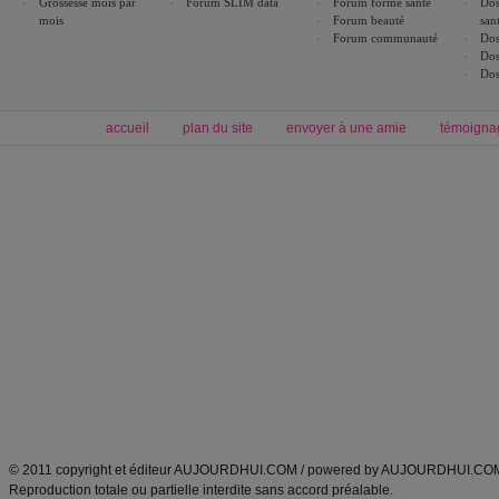
Grossesse mois par
Forum SLIM data
Forum forme santé
Dos
mois
Forum beauté
san
Forum communauté
Dos
Dos
Dos
accueil
plan du site
envoyer à une amie
témoigna
Forum minceur
Forum cuisine
Commencer un régime
boissons, vins et cocktails
Alimentation équilibrée et nutrition
astuces et bons plans
Minceur
Recette cuisine
exercices physiques
recette facile
produits minceur
Recette poulet
Tags
:
ventre plat
|
maigrir des fesses
|
abdominaux
|
régime américain
|
régime mayo
|
Découvrez aussi
:
exercices abdominaux
|
recette wok
|
ANXA Partenaires
:
Recette
de cuisine |
Recette cuisine
|
© 2011 copyright et éditeur AUJOURDHUI.COM / powered by AUJOURDHUI.CO
Reproduction totale ou partielle interdite sans accord préalable.