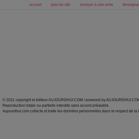
accueil
plan du site
envoyer à une amie
témoigna
Forum minceur
Forum cuisine
Commencer un régime
boissons, vins et cocktails
Alimentation équilibrée et nutrition
astuces et bons plans
Minceur
Recette cuisine
exercices physiques
recette facile
produits minceur
Recette poulet
Tags
:
ventre plat
|
maigrir des fesses
|
abdominaux
|
régime américain
|
régime mayo
|
Découvrez aussi
:
exercices abdominaux
|
recette wok
|
ANXA Partenaires
:
Recette
de cuisine |
Recette cuisine
|
© 2011 copyright et éditeur AUJOURDHUI.COM / powered by AUJOURDHUI.CO
Reproduction totale ou partielle interdite sans accord préalable.
Aujourdhui.com collecte et traite les données personnelles dans le respect de la 