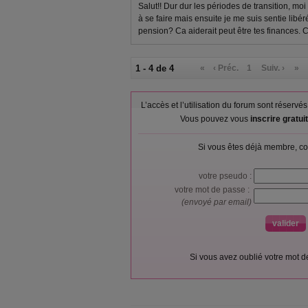
Salut!! Dur dur les périodes de transition, mo
à se faire mais ensuite je me suis sentie lib
pension? Ca aiderait peut être tes finances. 
1 - 4 de 4
«
‹ Préc.
1
Suiv. ›
»
L’accès et l’utilisation du forum sont réser
Vous pouvez vous
inscrire gratu
Si vous êtes déjà membre, co
votre pseudo :
votre mot de passe :
(envoyé par email)
Si vous avez oublié votre mot 