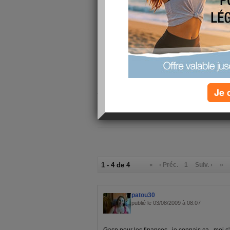
la mi mai.
Mon regime se passe bien,je perds moins vite m
les bras et surtout je continue le sport.
Par contre coté finace c'est pas sa du tout je 
de 500euros et 1 interdit bancaire,mais je gard
s'arranger,sinon j'ai rencontrer quelqu'une de tr
ce que sa va donner!
Je 
je vous fais de gros baisers mes jolies et coura
1 - 4 de 4
«
‹ Préc.
1
Suiv. ›
»
patou30
publié le 03/08/2009 à 08:07