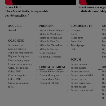
Service Client
ils ont réussi leur rég
"Jean-Michel Berille, le responsable
- Méthode Savoir Maig
des télé-conseillers."
ACCUEIL
PREMIUM
COMMUNAUTÉ
RU
Accueil
Régime Savoir Maigrir
Groupes
Min
Méthode Montignac
Blogs
Nut
Méthode MentalSlim
Rencontres
Cui
COACHING
Méthode Slim Data
Bons plans
Psy
Menus régime
Méthodes Naturelles
Témoignages
For
Liste de courses
Méthode Chrono-
Quiz
Gro
Suivi des mensurations
Géno-Nutrition
Ma
Réglette de régime
Coaching Grossesse
Bea
FORUM
Exercices physiques
Compteur de calories
Forum minceur
FORUM PREMIUM
DO
Calcul poids idéal
Forum cuisine
Calcul IMC
Forum Savoir Maigrir
Forum grossesse
Dos
Courbe de poids
Forum Montignac
Forum maman bébé
Dos
Calcul IMG
Forum MentalSlim
Forum psycho
Dos
Grossesse mois par
Forum SLIM data
Forum forme santé
Dos
mois
Forum beauté
san
Forum communauté
Dos
Dos
Dos