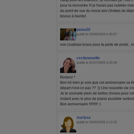
Gasp pour les finances , je connais ça , moi c'
pour la rencontre !!! je t'avais pas oubliée mais
du point de vue du moral alor j'évitais de dépr
bisous à bientot
patou30
publié le 03/08/2009 à 08:07
non j'oubliais bravo pour ta perte de poids , moi
cecileneuville
publié le 01/07/2009 à 09:39
Bonjour !
Bon hé bien je vois que cet anniversaire va ê
départ n'est-ce pas ?? :)) Une nouvelle vie s'ouv
Je te souhaite plein de belles choses pour cet
instant avec le plus de plaisir possible surtout 
Bon anniversaire !!!!!!!!!! :)
marlysa
publié le 06/05/2009 à 13:15