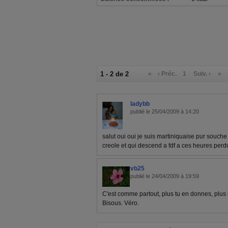
1 - 2 de 2
«
‹ Préc.
1
Suiv. ›
»
ladybb
publié le 25/04/2009 à 14:20
salut oui oui je suis martiniquaise pur souche 
creole et qui descend a fdf a ces heures perd
vb25
publié le 24/04/2009 à 19:59
C'est comme partout, plus tu en donnes, plus i
Bisous. Véro.