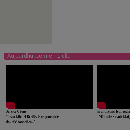
Aujourdhui.com en 1 clic !
Service Client
ils ont réussi leur rég
"Jean-Michel Berille, le responsable
- Méthode Savoir Maig
des télé-conseillers."