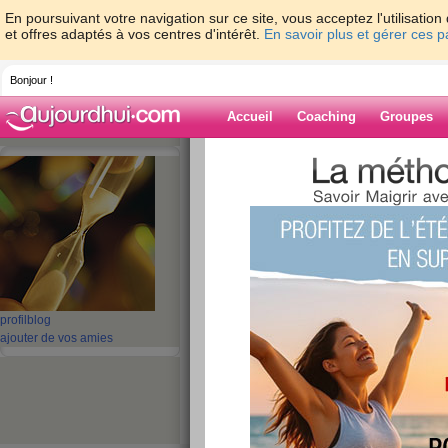
En poursuivant votre navigation sur ce site, vous acceptez l'utilisati
et offres adaptés à vos centres d'intérêt.
En savoir plus et gérer ces 
Bonjour !
Accueil
Coaching
Groupes
Accueil
>
espaces
>
maloune
> ça va mi
Blog de maloun
aide blog
ça va mieux
publié le 24/04/2009 à 01:12
profil
blog
ajouter de vos amies