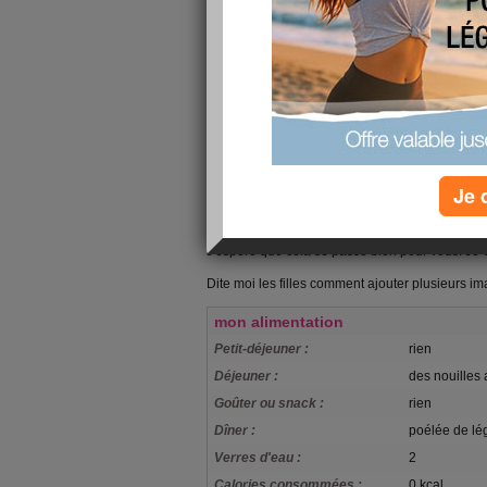
comment allez-vous ?
Hé bien, pour mon rhume cela va nettement mi
quelques grammes, car je n'ai pas beaucoup ma
vous explique un contrat cae, c'est un contrat
contrat est un contrat aidé par l'Etat. Il sont s
établissements scolaires et les municipalités, et
a eu grève en martinique en février. Durant cette
Je 
travaillés pour ne pas pénaliser les employés, ca
personne n'était pas gréviste, n'a jamais pointé
rembourser les heures payées non travaillées. H
J'espère que cela se passe bien pour vous. Je 
Dite moi les filles comment ajouter plusieurs im
mon alimentation
Petit-déjeuner :
rien
Déjeuner :
des nouilles 
Goûter ou snack :
rien
Dîner :
poélée de lé
Verres d'eau :
2
Calories consommées :
0 kcal