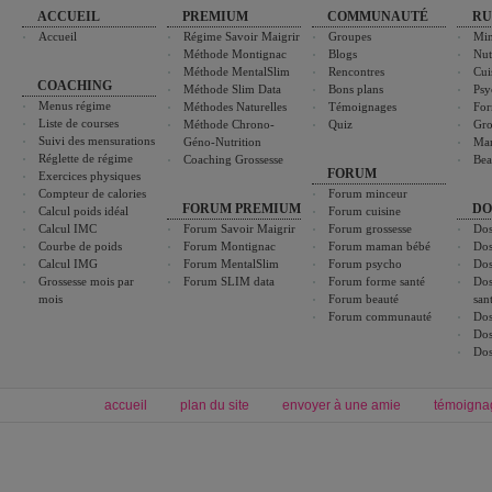
ACCUEIL
PREMIUM
COMMUNAUTÉ
RU
Accueil
Régime Savoir Maigrir
Groupes
Min
Méthode Montignac
Blogs
Nut
Méthode MentalSlim
Rencontres
Cui
COACHING
Méthode Slim Data
Bons plans
Psy
Menus régime
Méthodes Naturelles
Témoignages
For
Liste de courses
Méthode Chrono-
Quiz
Gro
Suivi des mensurations
Géno-Nutrition
Ma
Réglette de régime
Coaching Grossesse
Bea
FORUM
Exercices physiques
Compteur de calories
Forum minceur
FORUM PREMIUM
DO
Calcul poids idéal
Forum cuisine
Calcul IMC
Forum Savoir Maigrir
Forum grossesse
Dos
Courbe de poids
Forum Montignac
Forum maman bébé
Dos
Calcul IMG
Forum MentalSlim
Forum psycho
Dos
Grossesse mois par
Forum SLIM data
Forum forme santé
Dos
mois
Forum beauté
san
Forum communauté
Dos
Dos
Dos
accueil
plan du site
envoyer à une amie
témoigna
Forum minceur
Forum cuisine
Commencer un régime
boissons, vins et cocktails
Alimentation équilibrée et nutrition
astuces et bons plans