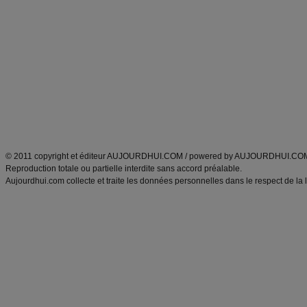
Minceur
Recette cuisine
exercices physiques
recette facile
produits minceur
Recette poulet
Tags
:
ventre plat
|
maigrir des fesses
|
abdominaux
|
régime américain
|
régime mayo
|
Découvrez aussi
:
exercices abdominaux
|
recette wok
|
ANXA Partenaires
:
Recette
de cuisine |
Recette cuisine
|
© 2011 copyright et éditeur AUJOURDHUI.COM / powered by AUJOURDHUI.CO
Reproduction totale ou partielle interdite sans accord préalable.
Aujourdhui.com collecte et traite les données personnelles dans le respect de la 