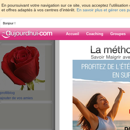
En poursuivant votre navigation sur ce site, vous acceptez l'utilisati
et offres adaptés à vos centres d'intérêt.
En savoir plus et gérer ces 
Bonjour !
Accueil
Coaching
Groupes
Accueil
>
espaces
>
malone
Blog de malone
aide blog
1 - 10 de 478
profil
blog
«
1 - 10
11 - 20
21 - 30
31 - 40
41 - 48
»
ajouter de vos amies
«
‹ Préc.
1
2
3
4
5
6
bonjour les amies
publié le 24/05/2020 à 13:34