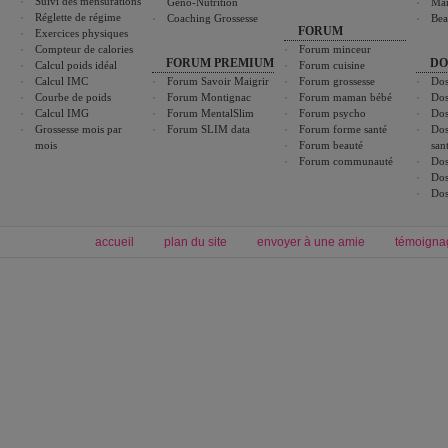
Suivi des mensurations
Géno-Nutrition
Ma
Réglette de régime
Coaching Grossesse
Bea
FORUM
Exercices physiques
Compteur de calories
Forum minceur
FORUM PREMIUM
DO
Calcul poids idéal
Forum cuisine
Calcul IMC
Forum Savoir Maigrir
Forum grossesse
Dos
Courbe de poids
Forum Montignac
Forum maman bébé
Dos
Calcul IMG
Forum MentalSlim
Forum psycho
Dos
Grossesse mois par
Forum SLIM data
Forum forme santé
Dos
mois
Forum beauté
san
Forum communauté
Dos
Dos
Dos
accueil
plan du site
envoyer à une amie
témoigna
Forum minceur
Forum cuisine
Commencer un régime
boissons, vins et cocktails
Alimentation équilibrée et nutrition
astuces et bons plans
Minceur
Recette cuisine
exercices physiques
recette facile
produits minceur
Recette poulet