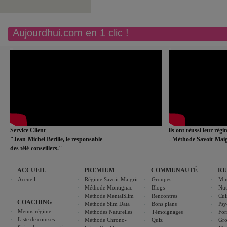
Aujourdhui.com en 1 clic !
Service Client
ils ont réussi leur rég
"Jean-Michel Berille, le responsable
- Méthode Savoir Maig
des télé-conseillers."
ACCUEIL
PREMIUM
COMMUNAUTÉ
RU
Accueil
Régime Savoir Maigrir
Groupes
Min
Méthode Montignac
Blogs
Nut
Méthode MentalSlim
Rencontres
Cui
COACHING
Méthode Slim Data
Bons plans
Psy
Menus régime
Méthodes Naturelles
Témoignages
For
Liste de courses
Méthode Chrono-
Quiz
Gro