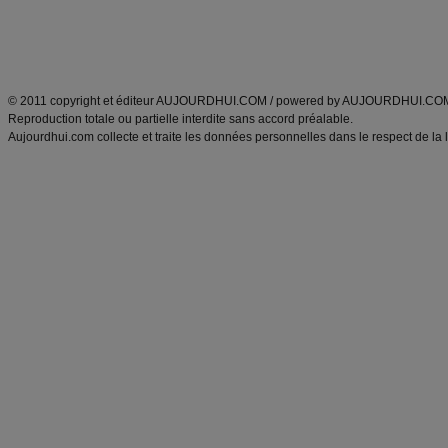
Tags
:
ventre plat
|
maigrir des fesses
|
abdominaux
|
régime américain
|
régime mayo
|
Découvrez aussi
:
exercices abdominaux
|
recette wok
|
ANXA Partenaires
:
Recette
de cuisine |
Recette cuisine
|
© 2011 copyright et éditeur AUJOURDHUI.COM / powered by AUJOURDHUI.CO
Reproduction totale ou partielle interdite sans accord préalable.
Aujourdhui.com collecte et traite les données personnelles dans le respect de la 