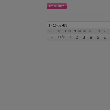
lire la suite
1 - 10 de 478
«
1 - 10
11 - 20
21 - 30
31 - 40
41 - 48
»
«
‹ Préc.
1
2
3
4
5
6