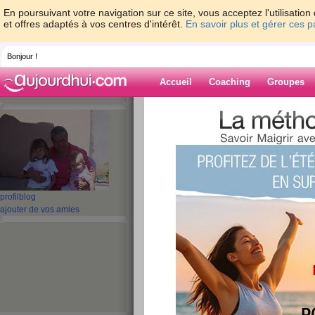
En poursuivant votre navigation sur ce site, vous acceptez l'utilisati
et offres adaptés à vos centres d'intérêt.
En savoir plus et gérer ces 
Bonjour !
Accueil
Coaching
Groupes
Accueil
>
espaces
>
maligne31
> mardi
Blog de malign
aide blog
profil
blog
mardi
ajouter de vos amies
publié le 06/01/2009 à 12:11
bonjour à toutes
il fait encore -5,3 à l'ombre, mais le soleil fait s
glisse pas trop à terre
ce matin je suis allée chez le médecin pour un 