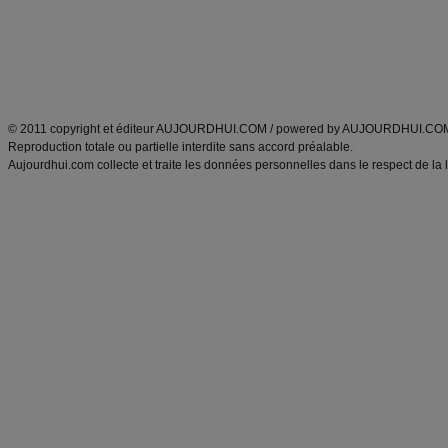
Tags
:
ventre plat
|
maigrir des fesses
|
abdominaux
|
régime américain
|
régime mayo
|
Découvrez aussi
:
exercices abdominaux
|
recette wok
|
ANXA Partenaires
:
Recette
de cuisine |
Recette cuisine
|
© 2011 copyright et éditeur AUJOURDHUI.COM / powered by AUJOURDHUI.CO
Reproduction totale ou partielle interdite sans accord préalable.
Aujourdhui.com collecte et traite les données personnelles dans le respect de la 