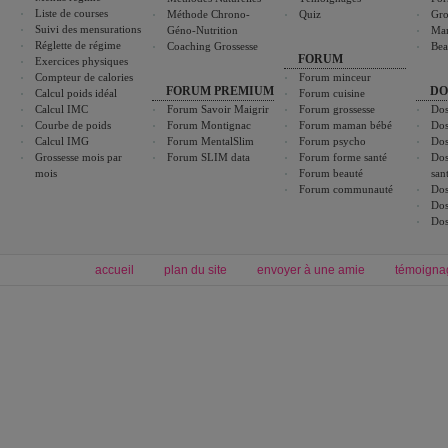
Liste de courses
Méthode Chrono-
Quiz
Gro
Suivi des mensurations
Géno-Nutrition
Ma
Réglette de régime
Coaching Grossesse
Bea
FORUM
Exercices physiques
Compteur de calories
Forum minceur
FORUM PREMIUM
DO
Calcul poids idéal
Forum cuisine
Calcul IMC
Forum Savoir Maigrir
Forum grossesse
Dos
Courbe de poids
Forum Montignac
Forum maman bébé
Dos
Calcul IMG
Forum MentalSlim
Forum psycho
Dos
Grossesse mois par
Forum SLIM data
Forum forme santé
Dos
mois
Forum beauté
san
Forum communauté
Dos
Dos
Dos
accueil
plan du site
envoyer à une amie
témoigna
Forum minceur
Forum cuisine
Commencer un régime
boissons, vins et cocktails
Alimentation équilibrée et nutrition
astuces et bons plans
Minceur
Recette cuisine
exercices physiques
recette facile
produits minceur
Recette poulet