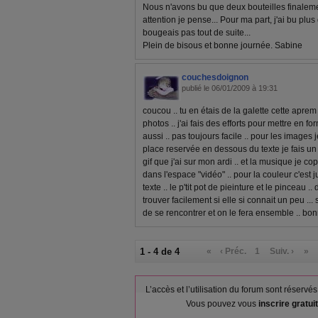
Nous n'avons bu que deux bouteilles finalement
attention je pense... Pour ma part, j'ai bu plu
bougeais pas tout de suite...
Plein de bisous et bonne journée. Sabine
couchesdoignon
publié le 06/01/2009 à 19:31
coucou .. tu en étais de la galette cette aprem ?
photos .. j'ai fais des efforts pour mettre en fo
aussi .. pas toujours facile .. pour les images 
place reservée en dessous du texte je fais un
gif que j'ai sur mon ardi .. et la musique je co
dans l'espace "vidéo" .. pour la couleur c'est 
texte .. le p'tit pot de pieinture et le pinceau .
trouver facilement si elle si connait un peu ..
de se rencontrer et on le fera ensemble .. bo
1 - 4 de 4
«
‹ Préc.
1
Suiv. ›
»
L’accès et l’utilisation du forum sont réser
Vous pouvez vous
inscrire gratu