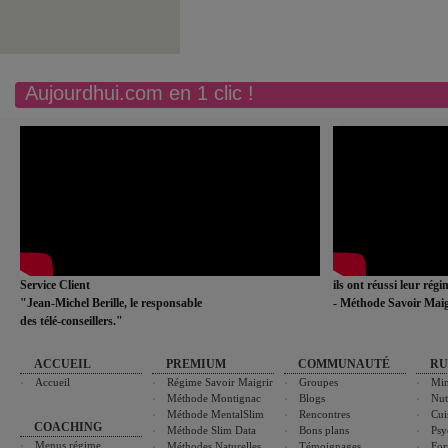
Aujourdhui.com en 1 clic !
Service Client
ils ont réussi leur rég
"Jean-Michel Berille, le responsable
- Méthode Savoir Maig
des télé-conseillers."
ACCUEIL
PREMIUM
COMMUNAUTÉ
RU
Accueil
Régime Savoir Maigrir
Groupes
Min
Méthode Montignac
Blogs
Nut
Méthode MentalSlim
Rencontres
Cui
COACHING
Méthode Slim Data
Bons plans
Psy
Menus régime
Méthodes Naturelles
Témoignages
For