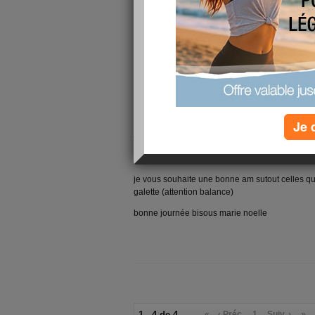
ai profité pour demander des médocs pour le rh
me dire bonjour
ensuite j'ai fais la vaisselle d'hier au soir et de
avec ma fille qui m'a expliqué comment mettre l
pas récentes, il faudra que j'en mette d'autres
par contre si quelqu'un peu m'expliquer claire
aussi joli blog que le vôtre, couleur,et petits dess
lire à ma fille si je n'y arrive pas et elle m'expli
Je 
je vais vous laisser pour aller manger, reste de
après un peu de réunion tantes car je dois êtr
ma fille à l'hopital et m'occuper de ma petite fille
je vous souhaite une bonne am sutout celles qu
galette (attention balance)
bonne journée bisous marie noelle
1 - 4 de 4
«
‹ Préc.
1
Suiv. ›
»