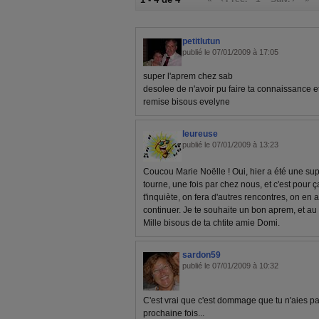
petitlutun
publié le 07/01/2009 à 17:05
super l'aprem chez sab
desolee de n'avoir pu faire ta connaissance et
remise bisous evelyne
leureuse
publié le 07/01/2009 à 13:23
Coucou Marie Noëlle ! Oui, hier a été une supe
tourne, une fois par chez nous, et c'est pour ç
t'inquiète, on fera d'autres rencontres, on en a
continuer. Je te souhaite un bon aprem, et au p
Mille bisous de ta chtite amie Domi.
sardon59
publié le 07/01/2009 à 10:32
C'est vrai que c'est dommage que tu n'aies pa
prochaine fois...