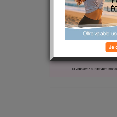
L’accès et l’utilisation du forum sont réser
Vous pouvez vous
inscrire gratu
Si vous êtes déjà membre, co
votre pseudo :
votre mot de passe :
Je 
(envoyé par email)
Si vous avez oublié votre mot 