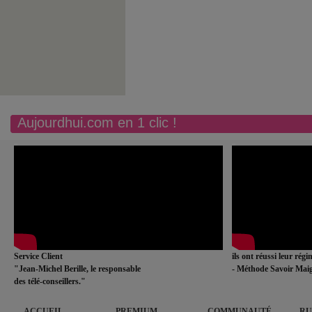
Aujourdhui.com en 1 clic !
Service Client
ils ont réussi leur rég
"Jean-Michel Berille, le responsable
- Méthode Savoir Maig
des télé-conseillers."
ACCUEIL
PREMIUM
COMMUNAUTÉ
RU