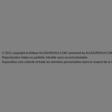
Minceur
Recette cuisine
exercices physiques
recette facile
produits minceur
Recette poulet
Tags
:
ventre plat
|
maigrir des fesses
|
abdominaux
|
régime américain
|
régime mayo
|
Découvrez aussi
:
exercices abdominaux
|
recette wok
|
ANXA Partenaires
:
Recette
de cuisine |
Recette cuisine
|
© 2011 copyright et éditeur AUJOURDHUI.COM / powered by AUJOURDHUI.CO
Reproduction totale ou partielle interdite sans accord préalable.
Aujourdhui.com collecte et traite les données personnelles dans le respect de la 