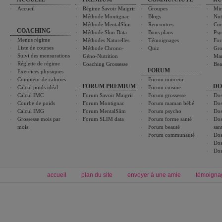
Accueil
Régime Savoir Maigrir
Groupes
Min
Méthode Montignac
Blogs
Nut
Méthode MentalSlim
Rencontres
Cui
COACHING
Méthode Slim Data
Bons plans
Psy
Menus régime
Méthodes Naturelles
Témoignages
For
Liste de courses
Méthode Chrono-
Quiz
Gro
Suivi des mensurations
Géno-Nutrition
Ma
Réglette de régime
Coaching Grossesse
Bea
FORUM
Exercices physiques
Compteur de calories
Forum minceur
FORUM PREMIUM
DO
Calcul poids idéal
Forum cuisine
Calcul IMC
Forum Savoir Maigrir
Forum grossesse
Dos
Courbe de poids
Forum Montignac
Forum maman bébé
Dos
Calcul IMG
Forum MentalSlim
Forum psycho
Dos
Grossesse mois par
Forum SLIM data
Forum forme santé
Dos
mois
Forum beauté
san
Forum communauté
Dos
Dos
Dos
accueil
plan du site
envoyer à une amie
témoigna
Forum minceur
Forum cuisine
Commencer un régime
boissons, vins et cocktails
Alimentation équilibrée et nutrition
astuces et bons plans