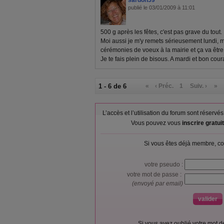
sardon59
publié le 03/01/2009 à 11:01
500 g après les fêtes, c'est pas grave du tout.
Moi aussi je m'y remets sérieusement lundi, ma
cérémonies de voeux à la mairie et ça va être 
Je te fais plein de bisous. A mardi et bon co
1 - 6 de 6
«
‹ Préc.
1
Suiv. ›
»
L’accès et l’utilisation du forum sont réser
Vous pouvez vous
inscrire gratu
Si vous êtes déjà membre, co
votre pseudo :
votre mot de passe :
(envoyé par email)
Si vous avez oublié votre mot 