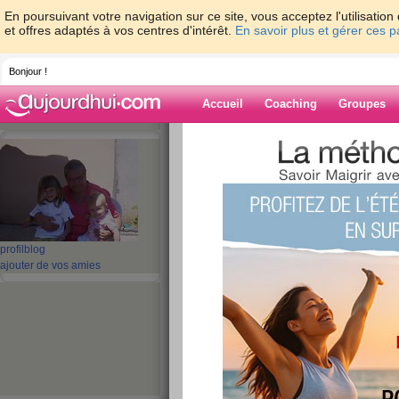
En poursuivant votre navigation sur ce site, vous acceptez l'utilisati
et offres adaptés à vos centres d'intérêt.
En savoir plus et gérer ces 
Bonjour !
Accueil
Coaching
Groupes
Accueil
>
espaces
>
maligne31
> pesée
Blog de malign
aide blog
profil
blog
pesée
ajouter de vos amies
publié le 03/01/2009 à 10:44
mauvaise journée, après les fêtes mauvaise pe
correct après tous les repas mais quand mêm c'
demain anniversaire de ma petite file (encore gat
surtout que je suis gourmande et je manque de