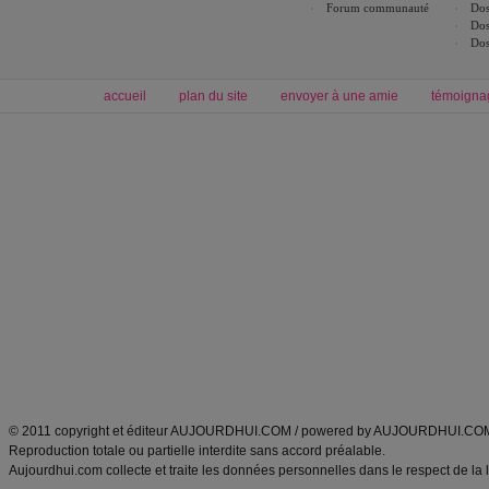
Forum communauté
Dos
Dos
Dos
accueil
plan du site
envoyer à une amie
témoigna
Forum minceur
Forum cuisine
Commencer un régime
boissons, vins et cocktails
Alimentation équilibrée et nutrition
astuces et bons plans
Minceur
Recette cuisine
exercices physiques
recette facile
produits minceur
Recette poulet
Tags
:
ventre plat
|
maigrir des fesses
|
abdominaux
|
régime américain
|
régime mayo
|
Découvrez aussi
:
exercices abdominaux
|
recette wok
|
ANXA Partenaires
:
Recette
de cuisine |
Recette cuisine
|
© 2011 copyright et éditeur AUJOURDHUI.COM / powered by AUJOURDHUI.CO
Reproduction totale ou partielle interdite sans accord préalable.
Aujourdhui.com collecte et traite les données personnelles dans le respect de la 