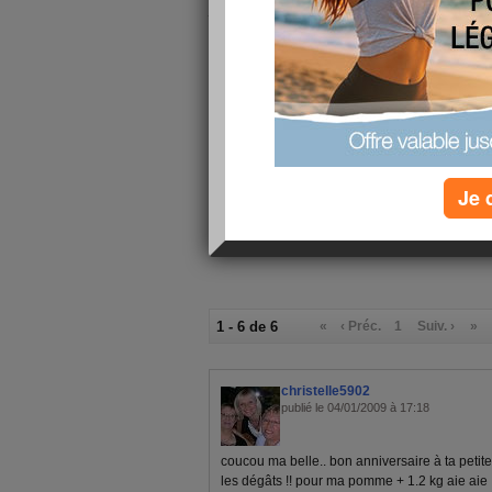
j'espère que lundi je vais pouvoir m'y remettre 
kilos en trop qui résistent
on s'y remet toutes ensemble, mais j'ai vu que 
bien au contraire
mon rhume va mieux, je crois qu'il est juste ve
depuis plus rien, j'espère que cela va durer.
bonne journée à toutes bisous marie noelle
Je 
1 - 6 de 6
«
‹ Préc.
1
Suiv. ›
»
christelle5902
publié le 04/01/2009 à 17:18
coucou ma belle.. bon anniversaire à ta petite fi
les dégâts !! pour ma pomme + 1.2 kg aie aie !