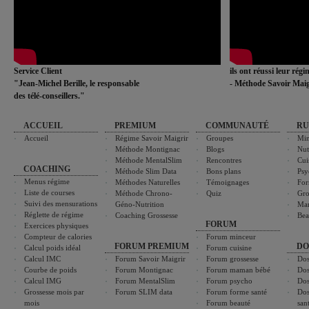
Service Client
ils ont réussi leur rég
"Jean-Michel Berille, le responsable
- Méthode Savoir Maig
des télé-conseillers."
ACCUEIL
PREMIUM
COMMUNAUTÉ
RU
Accueil
Régime Savoir Maigrir
Groupes
Min
Méthode Montignac
Blogs
Nut
Méthode MentalSlim
Rencontres
Cui
COACHING
Méthode Slim Data
Bons plans
Psy
Menus régime
Méthodes Naturelles
Témoignages
For
Liste de courses
Méthode Chrono-
Quiz
Gro
Suivi des mensurations
Géno-Nutrition
Ma
Réglette de régime
Coaching Grossesse
Bea
FORUM
Exercices physiques
Compteur de calories
Forum minceur
FORUM PREMIUM
DO
Calcul poids idéal
Forum cuisine
Calcul IMC
Forum Savoir Maigrir
Forum grossesse
Dos
Courbe de poids
Forum Montignac
Forum maman bébé
Dos
Calcul IMG
Forum MentalSlim
Forum psycho
Dos
Grossesse mois par
Forum SLIM data
Forum forme santé
Dos
mois
Forum beauté
san