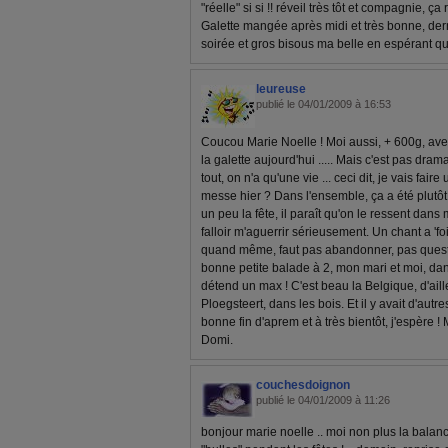
"réelle" si si !! réveil très tôt et compagnie, ç
Galette mangée après midi et très bonne, dern
soirée et gros bisous ma belle en espérant qu
leureuse
publié le 04/01/2009 à 16:53
Coucou Marie Noelle ! Moi aussi, + 600g, ave
la galette aujourd'hui ..... Mais c'est pas dram
tout, on n'a qu'une vie ... ceci dit, je vais fair
messe hier ? Dans l'ensemble, ça a été plutôt 
un peu la fête, il paraît qu'on le ressent dans 
falloir m'aguerrir sérieusement. Un chant a 'fo
quand même, faut pas abandonner, pas questio
bonne petite balade à 2, mon mari et moi, dan
détend un max ! C'est beau la Belgique, d'aille
Ploegsteert, dans les bois. Et il y avait d'aut
bonne fin d'aprem et à très bientôt, j'espère ! 
Domi.
couchesdoignon
publié le 04/01/2009 à 11:26
bonjour marie noelle .. moi non plus la balanc