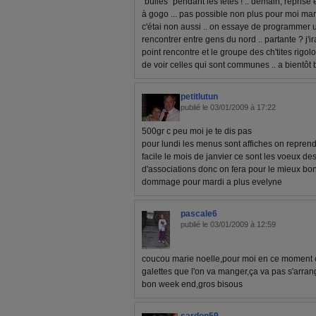
"bulles" pendant les fêtes ! .. demain, reprise 
à gogo ... pas possible non plus pour moi mard
c'étai non aussi .. on essaye de programmer 
rencontrer entre gens du nord .. partante ? j'ir
point rencontre et le groupe des ch'tites rigo
de voir celles qui sont communes .. a bientôt 
petitlutun
publié le 03/01/2009 à 17:22
500gr c peu moi je te dis pas
pour lundi les menus sont affiches on repre
facile le mois de janvier ce sont les voeux de
d'associations donc on fera pour le mieux b
dommage pour mardi a plus evelyne
pascale6
publié le 03/01/2009 à 12:59
coucou marie noelle,pour moi en ce moment c
galettes que l'on va manger,ça va pas s'arrang
bon week end,gros bisous