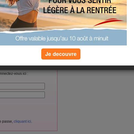
w the MCX A can revolutionize
gy efficiency.
9/30/1626335
(0) commentaires
Je decouvre
vés aux membres d'Aujourdhui.com.
cliquant ici
itement
en
.
nnectez-vous ici :
de passe,
cliquant ici
.