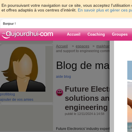
En poursuivant votre navigation sur ce site, vous acceptez l'utilisati
et offres adaptés à vos centres d'intérêt.
En savoir plus et gérer ces 
Bonjour !
Accueil
Coaching
Groupes
Accueil
>
espaces
>
maikhanh80
> Future
and support to engineering community
Blog de maikha
aide blog
Future Electronics
profil
blog
solutions and supp
ajouter de vos amies
engineering comm
publié le 12/11/2024 à 14:58
Future Electronics' industry experts will demonst