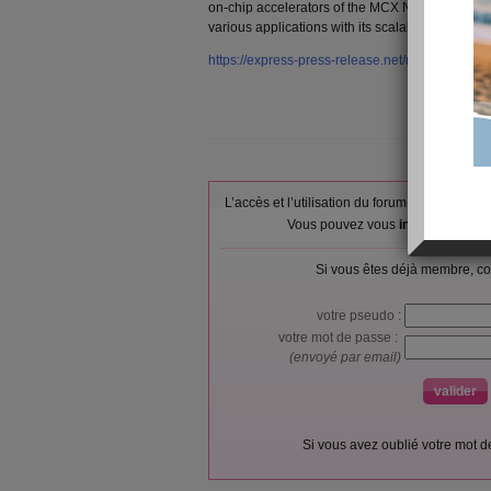
on-chip accelerators of the MCX N, showing ho
various applications with its scalability and ener
https://express-press-release.net/news/2024/0
L’accès et l’utilisation du forum sont réser
Vous pouvez vous
inscrire gratu
Si vous êtes déjà membre, co
votre pseudo :
votre mot de passe :
(envoyé par email)
Si vous avez oublié votre mot 