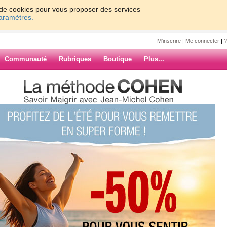
on de cookies pour vous proposer des services
paramètres.
M'inscrire
|
Me connecter
|
?
Communauté
Rubriques
Boutique
Plus...
 Electronics is providing solutions
nh80
 is providing
ort to
unity
ARCHIVES
rate the intelligent peripherals and