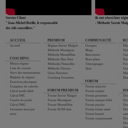
Service Client
ils ont réussi leur rég
"Jean-Michel Berille, le responsable
- Méthode Savoir Maig
des télé-conseillers."
ACCUEIL
PREMIUM
COMMUNAUTÉ
RU
Accueil
Régime Savoir Maigrir
Groupes
Min
Méthode Montignac
Blogs
Nut
Méthode MentalSlim
Rencontres
Cui
COACHING
Méthode Slim Data
Bons plans
Psy
Menus régime
Méthodes Naturelles
Témoignages
For
Liste de courses
Méthode Chrono-
Quiz
Gro
Suivi des mensurations
Géno-Nutrition
Ma
Réglette de régime
Coaching Grossesse
Bea
FORUM
Exercices physiques
Compteur de calories
Forum minceur
FORUM PREMIUM
DO
Calcul poids idéal
Forum cuisine
Calcul IMC
Forum Savoir Maigrir
Forum grossesse
Dos
Courbe de poids
Forum Montignac
Forum maman bébé
Dos
Calcul IMG
Forum MentalSlim
Forum psycho
Dos
Grossesse mois par
Forum SLIM data
Forum forme santé
Dos
mois
Forum beauté
san
Forum communauté
Dos
Dos
Dos