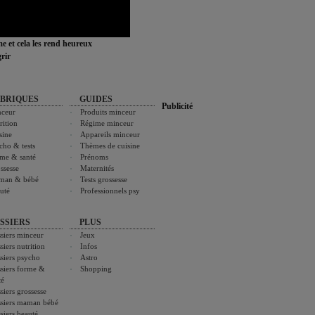
ime et cela les rend heureux
rir
BRIQUES
GUIDES
Publicité
ceur
Produits minceur
rition
Régime minceur
sine
Appareils minceur
cho & tests
Thèmes de cuisine
me & santé
Prénoms
ssesse
Maternités
man & bébé
Tests grossesse
uté
Professionnels psy
SSIERS
PLUS
siers minceur
Jeux
siers nutrition
Infos
siers psycho
Astro
siers forme &
Shopping
té
siers grossesse
siers maman bébé
siers beauté