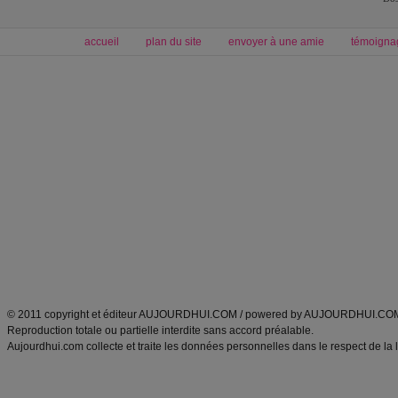
accueil
plan du site
envoyer à une amie
témoigna
Forum minceur
Forum cuisine
Commencer un régime
boissons, vins et cocktails
Alimentation équilibrée et nutrition
astuces et bons plans
Minceur
Recette cuisine
exercices physiques
recette facile
produits minceur
Recette poulet
Tags
:
ventre plat
|
maigrir des fesses
|
abdominaux
|
régime américain
|
régime mayo
|
Découvrez aussi
:
exercices abdominaux
|
recette wok
|
ANXA Partenaires
:
Recette
de cuisine |
Recette cuisine
|
© 2011 copyright et éditeur AUJOURDHUI.COM / powered by AUJOURDHUI.CO
Reproduction totale ou partielle interdite sans accord préalable.
Aujourdhui.com collecte et traite les données personnelles dans le respect de la 