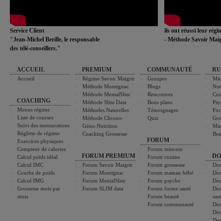
Service Client
ils ont réussi leur rég
"Jean-Michel Berille, le responsable
- Méthode Savoir Maig
des télé-conseillers."
ACCUEIL
PREMIUM
COMMUNAUTÉ
RU
Accueil
Régime Savoir Maigrir
Groupes
Min
Méthode Montignac
Blogs
Nut
Méthode MentalSlim
Rencontres
Cui
COACHING
Méthode Slim Data
Bons plans
Psy
Menus régime
Méthodes Naturelles
Témoignages
For
Liste de courses
Méthode Chrono-
Quiz
Gro
Suivi des mensurations
Géno-Nutrition
Ma
Réglette de régime
Coaching Grossesse
Bea
FORUM
Exercices physiques
Compteur de calories
Forum minceur
FORUM PREMIUM
DO
Calcul poids idéal
Forum cuisine
Calcul IMC
Forum Savoir Maigrir
Forum grossesse
Dos
Courbe de poids
Forum Montignac
Forum maman bébé
Dos
Calcul IMG
Forum MentalSlim
Forum psycho
Dos
Grossesse mois par
Forum SLIM data
Forum forme santé
Dos
mois
Forum beauté
san
Forum communauté
Dos
Dos
Dos