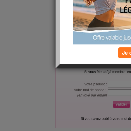
144
https://www.futureelectronics.com/p/semiconduct
bit/stm32f429zit6tr-stmicroelectronics-8101935
Je 
L’accès et l’utilisation du forum sont réser
Vous pouvez vous
inscrire gratu
Si vous êtes déjà membre, co
votre pseudo :
votre mot de passe :
(envoyé par email)
Si vous avez oublié votre mot 