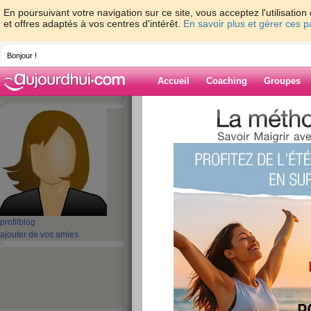
En poursuivant votre navigation sur ce site, vous acceptez l'utilisati
et offres adaptés à vos centres d'intérêt.
En savoir plus et gérer ces 
Bonjour !
Accueil
Coaching
Groupes
Accueil
>
espaces
>
maikhanh80
> What i
microcontrollers, 32 bit, pic embedded
Blog de maikha
aide blog
What is a microcon
profil
blog
programming micro
ajouter de vos amies
bit, pic embedded
publié le 24/10/2024 à 05:51
STM32F Series 2 MB Flash 256 KB RAM 100 MHz